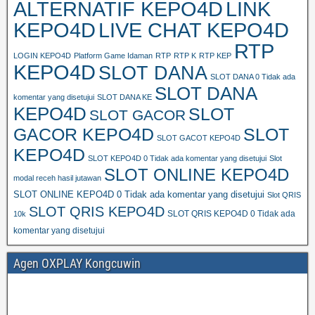
ALTERNATIF KEPO4D
LINK
KEPO4D
LIVE CHAT KEPO4D
RTP
LOGIN KEPO4D
Platform Game Idaman
RTP
RTP K
RTP KEP
KEPO4D
SLOT DANA
SLOT DANA 0 Tidak ada
SLOT DANA
komentar yang disetujui
SLOT DANA KE
KEPO4D
SLOT
SLOT GACOR
GACOR KEPO4D
SLOT
SLOT GACOT KEPO4D
KEPO4D
SLOT KEPO4D 0 Tidak ada komentar yang disetujui
Slot
SLOT ONLINE KEPO4D
modal receh hasil jutawan
SLOT ONLINE KEPO4D 0 Tidak ada komentar yang disetujui
Slot QRIS
SLOT QRIS KEPO4D
SLOT QRIS KEPO4D 0 Tidak ada
10k
komentar yang disetujui
Agen OXPLAY Kongcuwin