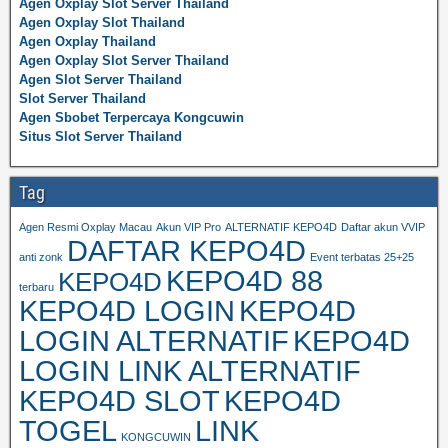
Agen Oxplay Slot Server Thailand
Agen Oxplay Slot Thailand
Agen Oxplay Thailand
Agen Oxplay Slot Server Thailand
Agen Slot Server Thailand
Slot Server Thailand
Agen Sbobet Terpercaya Kongcuwin
Situs Slot Server Thailand
Tag
Agen Resmi Oxplay Macau
Akun VIP Pro
ALTERNATIF KEPO4D
Daftar akun VVIP
DAFTAR KEPO4D
anti zonk
Event terbatas 25+25
KEPO4D 88
KEPO4D
terbaru
KEPO4D LOGIN
KEPO4D
LOGIN ALTERNATIF
KEPO4D
LOGIN LINK ALTERNATIF
KEPO4D SLOT
KEPO4D
TOGEL
LINK
KONGCUWIN