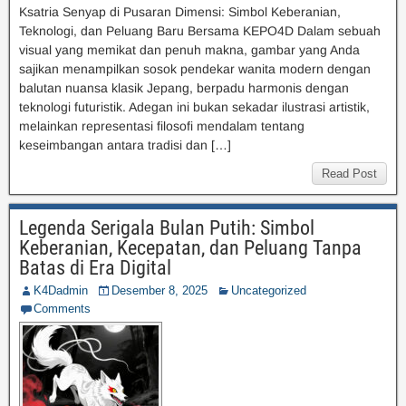
Ksatria Senyap di Pusaran Dimensi: Simbol Keberanian,
Teknologi, dan Peluang Baru Bersama KEPO4D Dalam sebuah
visual yang memikat dan penuh makna, gambar yang Anda
sajikan menampilkan sosok pendekar wanita modern dengan
balutan nuansa klasik Jepang, berpadu harmonis dengan
teknologi futuristik. Adegan ini bukan sekadar ilustrasi artistik,
melainkan representasi filosofi mendalam tentang
keseimbangan antara tradisi dan […]
Read Post
Legenda Serigala Bulan Putih: Simbol
Keberanian, Kecepatan, dan Peluang Tanpa
Batas di Era Digital
K4Dadmin
Desember 8, 2025
Uncategorized
Comments