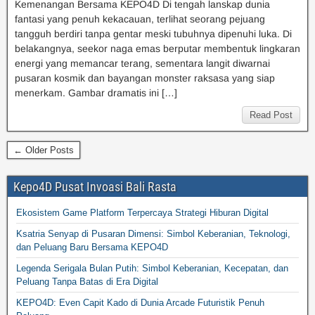
Kemenangan Bersama KEPO4D Di tengah lanskap dunia
fantasi yang penuh kekacauan, terlihat seorang pejuang
tangguh berdiri tanpa gentar meski tubuhnya dipenuhi luka. Di
belakangnya, seekor naga emas berputar membentuk lingkaran
energi yang memancar terang, sementara langit diwarnai
pusaran kosmik dan bayangan monster raksasa yang siap
menerkam. Gambar dramatis ini […]
Read Post
← Older Posts
Kepo4D Pusat Invoasi Bali Rasta
Ekosistem Game Platform Terpercaya Strategi Hiburan Digital
Ksatria Senyap di Pusaran Dimensi: Simbol Keberanian, Teknologi,
dan Peluang Baru Bersama KEPO4D
Legenda Serigala Bulan Putih: Simbol Keberanian, Kecepatan, dan
Peluang Tanpa Batas di Era Digital
KEPO4D: Even Capit Kado di Dunia Arcade Futuristik Penuh