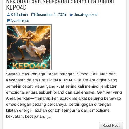
Kekuatan dan Kecepatan dalam Era Digital
KEPO4D
K4Dadmin
Desember 4, 2025
Uncategorized
Comments
Sayap Emas Penjaga Keberuntungan: Simbol Kekuatan dan
Kecepatan dalam Era Digital KEPO4D Dalam era digital yang
semakin cepat, visual yang kuat sering kali menjadi jembatan
emosional antara sebuah brand dan audiensnya. Gambar yang
Anda berikan—menampilkan sosok malaikat pejuang bersayap
emas dengan pedang bercahaya, berdiri gagah di tengah
kilatan energi—adalah contoh sempurna dari simbolisme
kekuatan, kecepatan, […]
Read Post