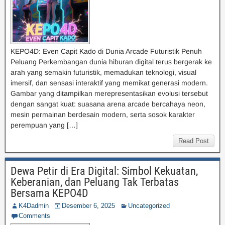
KEPO4D: Even Capit Kado di Dunia Arcade Futuristik Penuh
Peluang Perkembangan dunia hiburan digital terus bergerak ke
arah yang semakin futuristik, memadukan teknologi, visual
imersif, dan sensasi interaktif yang memikat generasi modern.
Gambar yang ditampilkan merepresentasikan evolusi tersebut
dengan sangat kuat: suasana arena arcade bercahaya neon,
mesin permainan berdesain modern, serta sosok karakter
perempuan yang […]
Read Post
Dewa Petir di Era Digital: Simbol Kekuatan,
Keberanian, dan Peluang Tak Terbatas
Bersama KEPO4D
K4Dadmin
Desember 6, 2025
Uncategorized
Comments