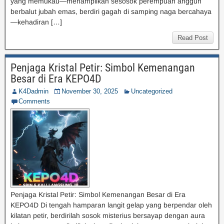
yang memukau—menampilkan sesosok perempuan anggun
berbalut jubah emas, berdiri gagah di samping naga bercahaya
—kehadiran […]
Read Post
Penjaga Kristal Petir: Simbol Kemenangan
Besar di Era KEPO4D
K4Dadmin
November 30, 2025
Uncategorized
Comments
Penjaga Kristal Petir: Simbol Kemenangan Besar di Era
KEPO4D Di tengah hamparan langit gelap yang berpendar oleh
kilatan petir, berdirilah sosok misterius bersayap dengan aura