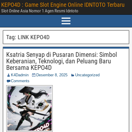
KEPO4D : Game Slot Engine Online IDNTOTO Terbaru
Slot Online Asia Nomor 1 Agen Resmi Idntoto
Tag:
LINK KEPO4D
Ksatria Senyap di Pusaran Dimensi: Simbol
Keberanian, Teknologi, dan Peluang Baru
Bersama KEPO4D
K4Dadmin
Desember 8, 2025
Uncategorized
Comments