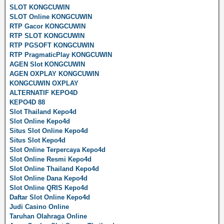
SLOT KONGCUWIN
SLOT Online KONGCUWIN
RTP Gacor KONGCUWIN
RTP SLOT KONGCUWIN
RTP PGSOFT KONGCUWIN
RTP PragmaticPlay KONGCUWIN
AGEN Slot KONGCUWIN
AGEN OXPLAY KONGCUWIN
KONGCUWIN OXPLAY
ALTERNATIF KEPO4D
KEPO4D 88
Slot Thailand Kepo4d
Slot Online Kepo4d
Situs Slot Online Kepo4d
Situs Slot Kepo4d
Slot Online Terpercaya Kepo4d
Slot Online Resmi Kepo4d
Slot Online Thailand Kepo4d
Slot Online Dana Kepo4d
Slot Online QRIS Kepo4d
Daftar Slot Online Kepo4d
Judi Casino Online
Taruhan Olahraga Online