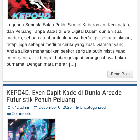
Legenda Serigala Bulan Putih: Simbol Keberanian, Kecepatan,
dan Peluang Tanpa Batas di Era Digital Dalam dunia visual
modern, sebuah gambar tidak hanya berfungsi sebagai hiasan,
tetapi juga sebagai medium cerita yang kuat. Gambar yang
Anda sajikan menampilkan seekor serigala putih mistis yang
menerjang air di tengah hutan gelap, diterangi cahaya bulan
purnama. Dengan mata merah […]
Read Post
KEPO4D: Even Capit Kado di Dunia Arcade
Futuristik Penuh Peluang
K4Dadmin
Desember 6, 2025
Uncategorized
Comments