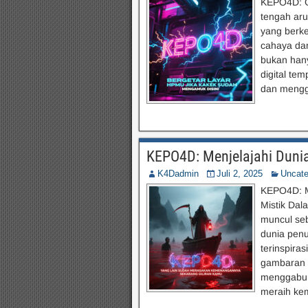
KEPO4D: G
tengah aru
yang berke
cahaya dan
bukan hany
digital te
dan mengge
KEPO4D: Menjelajahi Duni
K4Dadmin
Juli 2, 2025
Uncate
KEPO4D: M
Mistik Dal
muncul se
dunia pen
terinspira
gambaran 
menggabun
meraih ke