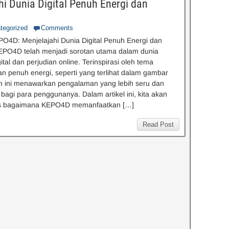
i Dunia Digital Penuh Energi dan
tegorized
Comments
O4D: Menjelajahi Dunia Digital Penuh Energi dan
EPO4D telah menjadi sorotan utama dalam dunia
ital dan perjudian online. Terinspirasi oleh tema
 dan penuh energi, seperti yang terlihat dalam gambar
orm ini menawarkan pengalaman yang lebih seru dan
agi para penggunanya. Dalam artikel ini, kita akan
 bagaimana KEPO4D memanfaatkan […]
Read Post