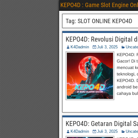
KEPO4D : Game Slot Engine On
Tag:
SLOT ONLINE KEPO4D
KEPO4D: Revolusi Digital d
K4Dadmin
Juli 3, 2025
Uncate
KEPO4D: Re
Gacor! Di 
mencuat ke
teknologi,
KEPO4D. Da
android be
cahaya bu
KEPO4D: Getaran Digital 
K4Dadmin
Juli 3, 2025
Uncate