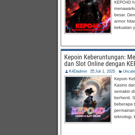
KEPO4D ha
menawarka
besar. Den
armor hit
kekuatan y
Kepoin Keberuntungan: Me
dan Slot Online dengan K
K4Dadmin
Juli 1, 2025
Uncate
Kepoin Ke
Kasino da
semakin dig
berhenti. 
beberapa t
permainan
teknologi,