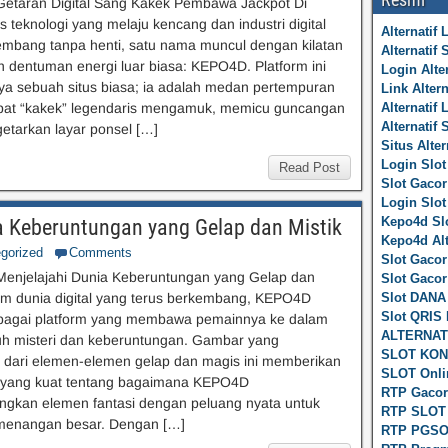
etaran Digital Sang Kakek Pembawa Jackpot Di
s teknologi yang melaju kencang dan industri digital
Alternatif
mbang tanpa henti, satu nama muncul dengan kilatan
Alternatif
 dentuman energi luar biasa: KEPO4D. Platform ini
Login Alte
a sebuah situs biasa; ia adalah medan pertempuran
Link Alter
mpat “kakek” legendaris mengamuk, memicu guncangan
Alternatif
Alternatif
tarkan layar ponsel […]
Situs Alte
Login Slo
Read Post
Slot Gaco
Login Slo
Kepo4d Sl
a Keberuntungan yang Gelap dan Mistik
Kepo4d Alt
gorized
Comments
Slot Gaco
enjelajahi Dunia Keberuntungan yang Gelap dan
Slot Gac
am dunia digital yang terus berkembang, KEPO4D
Slot DAN
Slot QRI
bagai platform yang membawa pemainnya ke dalam
ALTERNAT
uh misteri dan keberuntungan. Gambar yang
SLOT KO
si dari elemen-elemen gelap dan magis ini memberikan
SLOT Onl
yang kuat tentang bagaimana KEPO4D
RTP Gaco
gkan elemen fantasi dengan peluang nyata untuk
RTP SLOT
menangan besar. Dengan […]
RTP PGS