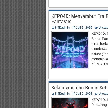
KEPO4D: Menyambut Era Ba
Fantastis
K4Dadmin
Juli 2, 2025
Uncate
KEPO4D: M
Bonus Fant
terus berk
membawa p
peluang da
menonjolka
KEPO4D me
Kekuasaan dan Bonus Setia
K4Dadmin
Juli 2, 2025
Uncate
KEPO4D: K
Petualang 