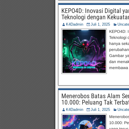
KEPO4D: Inovasi Digital 
Teknologi dengan Kekuat
K4Dadmin
Juli 1, 2025
Uncate
KEPO4D: I
Teknologi
hanya seka
perubahan 
Gambar ya
dan menaku
membawa K
Menerobos Batas Alam S
10.000: Peluang Tak Terba
K4Dadmin
Juli 1, 2025
Uncate
Menerobos
10.000: Pe
yang terus