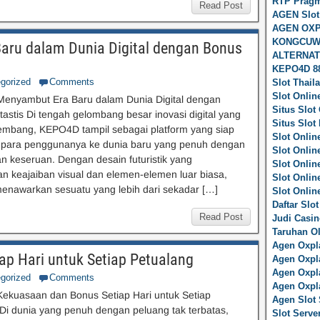
RTP Prag
Read Post
AGEN Slo
AGEN OX
KONGCUW
ru dalam Dunia Digital dengan Bonus
ALTERNAT
KEPO4D 8
gorized
Comments
Slot Thail
Slot Onlin
enyambut Era Baru dalam Dunia Digital dengan
Situs Slot
astis Di tengah gelombang besar inovasi digital yang
Situs Slot
embang, KEPO4D tampil sebagai platform yang siap
Slot Onlin
ara penggunanya ke dunia baru yang penuh dengan
Slot Onli
n keseruan. Dengan desain futuristik yang
Slot Onlin
n keajaiban visual dan elemen-elemen luar biasa,
Slot Onli
nawarkan sesuatu yang lebih dari sekadar […]
Slot Onli
Daftar Slo
Read Post
Judi Casin
Taruhan Ol
Agen Oxpla
p Hari untuk Setiap Petualang
Agen Oxpla
Agen Oxpl
gorized
Comments
Agen Oxpla
ekuasaan dan Bonus Setiap Hari untuk Setiap
Agen Slot 
Di dunia yang penuh dengan peluang tak terbatas,
Slot Serve