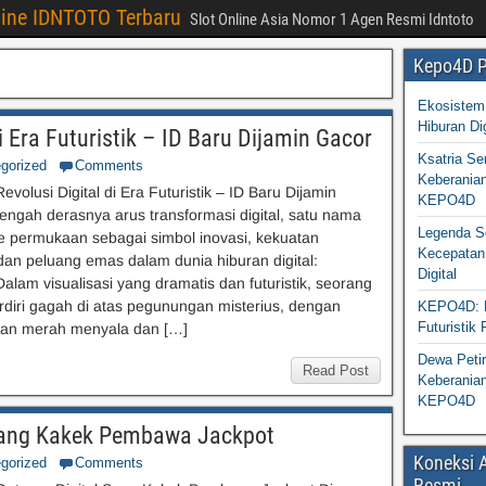
line IDNTOTO Terbaru
Slot Online Asia Nomor 1 Agen Resmi Idntoto
Kepo4D Pu
Ekosistem 
Hiburan Dig
i Era Futuristik – ID Baru Dijamin Gacor
Ksatria Se
gorized
Comments
Keberanian
volusi Digital di Era Futuristik – ID Baru Dijamin
KEPO4D
tengah derasnya arus transformasi digital, satu nama
Legenda Se
 permukaan sebagai simbol inovasi, kekuatan
Kecepatan,
 dan peluang emas dalam dunia hiburan digital:
Digital
lam visualisasi yang dramatis dan futuristik, seorang
rdiri gagah di atas pegunungan misterius, dengan
KEPO4D: E
Futuristik
lan merah menyala dan […]
Dewa Petir
Read Post
Keberania
KEPO4D
Sang Kakek Pembawa Jackpot
Koneksi A
gorized
Comments
Resmi