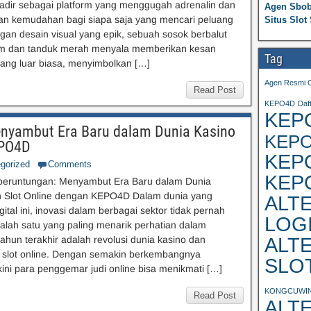
dir sebagai platform yang menggugah adrenalin dan
Agen Sbob
n kemudahan bagi siapa saja yang mencari peluang
Situs Slot
gan desain visual yang epik, sebuah sosok berbalut
am dan tanduk merah menyala memberikan kesan
Tag
ang luar biasa, menyimbolkan […]
Agen Resmi 
Read Post
KEPO4D
Daf
KEP
nyambut Era Baru dalam Dunia Kasino
KEP
EPO4D
KEP
gorized
Comments
KEP
beruntungan: Menyambut Era Baru dalam Dunia
n Slot Online dengan KEPO4D Dalam dunia yang
ALT
ital ini, inovasi dalam berbagai sektor tidak pernah
LOGI
Salah satu yang paling menarik perhatian dalam
ALT
ahun terakhir adalah revolusi dunia kasino dan
 slot online. Dengan semakin berkembangnya
SLO
 kini para penggemar judi online bisa menikmati […]
KONGCUWI
Read Post
ALT