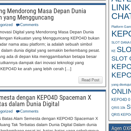
LIN
yang Mendorong Masa Depan Dunia
CHA
an yang Mengguncang
gorized
Comments
Platform Gam
KEP
novasi Digital yang Mendorong Masa Depan Dunia
 dengan Kekuatan yang Mengguncang KEPO4D bukan
SLOT DANA 0 
dar nama atau platform; ia adalah sebuah simbol
SLO
dalam dunia digital yang semakin berkembang pesat.
KE
ng ada di depan kita menggambarkan betapa besar
SLOT
tkannya dampak dari inovasi teknologi yang
KEP
EPO4D ke arah yang lebih cerah […]
KEP
Read Post
yang disetujui
ONLI
emesta dengan KEPO4D Spaceman X
KEPO4D 0 T
tas dalam Dunia Digital
S
QRIS 10k
gorized
Comments
QRIS KEPO4D
 Batas Alam Semesta dengan KEPO4D Spaceman X
luang Tak Terbatas dalam Dunia Digital Dalam dunia
Agen OX
 berkembang pesat ini, batas-batas yang sebelumnya