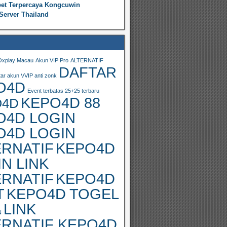
et Terpercaya Kongcuwin
 Server Thailand
Oxplay Macau
Akun VIP Pro
ALTERNATIF
DAFTAR
tar akun VVIP anti zonk
O4D
Event terbatas 25+25 terbaru
KEPO4D 88
O4D
O4D LOGIN
O4D LOGIN
ERNATIF
KEPO4D
N LINK
ERNATIF
KEPO4D
T
KEPO4D TOGEL
LINK
N
ERNATIF KEPO4D