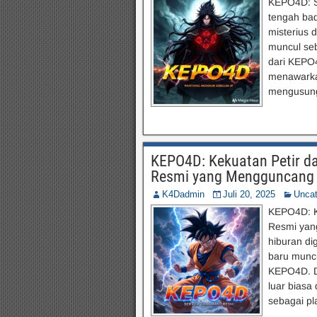
KEPO4D: S
tengah bad
misterius 
muncul seb
dari KEPO4
menawarka
mengusung
KEPO4D: Kekuatan Petir da
Resmi yang Mengguncang 
K4Dadmin
Juli 20, 2025
Uncat
KEPO4D: Ke
Resmi yan
hiburan di
baru muncu
KEPO4D. D
luar biasa
sebagai pl