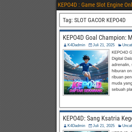
KEPO4D : Game Slot Engine On
Tag:
SLOT GACOR KEPO4D
KEPO4D Goal Champion: Me
K4Dadmin
Juli 21, 2025
Uncat
KEPO4D Go
Digital D
adrenalin,
hiburan on
ribuan pen
muda yang
sebuah pl
KEPO4D: Sang Ksatria Keg
K4Dadmin
Juli 21, 2025
Uncat