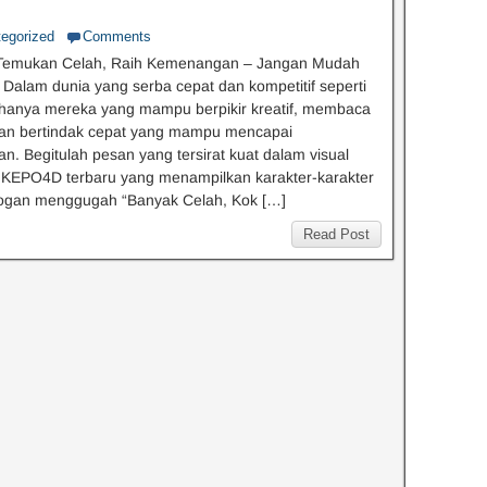
egorized
Comments
emukan Celah, Raih Kemenangan – Jangan Mudah
Dalam dunia yang serba cepat dan kompetitif seperti
 hanya mereka yang mampu berpikir kreatif, membaca
dan bertindak cepat yang mampu mencapai
. Begitulah pesan yang tersirat kuat dalam visual
KEPO4D terbaru yang menampilkan karakter-karakter
slogan menggugah “Banyak Celah, Kok […]
Read Post