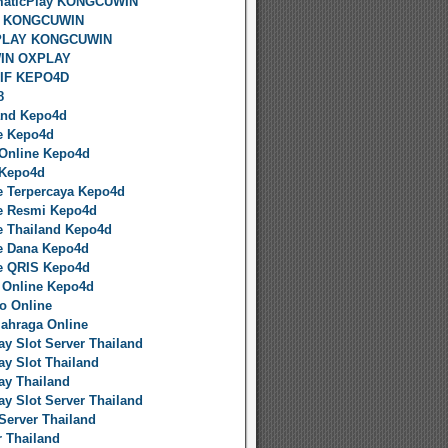
maticPlay KONGCUWIN
t KONGCUWIN
PLAY KONGCUWIN
IN OXPLAY
IF KEPO4D
8
and Kepo4d
e Kepo4d
 Online Kepo4d
 Kepo4d
e Terpercaya Kepo4d
ne Resmi Kepo4d
e Thailand Kepo4d
ne Dana Kepo4d
ne QRIS Kepo4d
t Online Kepo4d
o Online
ahraga Online
y Slot Server Thailand
y Slot Thailand
ay Thailand
y Slot Server Thailand
Server Thailand
r Thailand