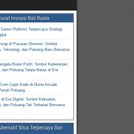
sat Invoasi Bali Rasta
Game Platform Terpercaya Strategi
ital
nyap di Pusaran Dimensi: Simbol
, Teknologi, dan Peluang Baru Bersama
rigala Bulan Putih: Simbol Keberanian,
 dan Peluang Tanpa Batas di Era
ven Capit Kado di Dunia Arcade
 Penuh Peluang
 di Era Digital: Simbol Kekuatan,
n, dan Peluang Tak Terbatas Bersama
lternatif Situs Terpercaya Dan