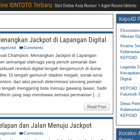
line IDNTOTO Terbaru
Slot Online Asia Nomor 1 Agen Resmi Idntoto
Kepo4D Pu
Ekosistem 
Hiburan Dig
nangkan Jackpot di Lapangan Digital
Ksatria Se
egorized
Comments
Keberanian
al Champion: Menangkan Jackpot di Lapangan
KEPO4D
alam semangat olahraga yang penuh semarak dan
Legenda Se
 sebuah revolusi digital tengah bergemuruh di dunia
Kecepatan,
line. Di tengah gemuruh stadion megah, sorak-sorai
Digital
onton, dan aksi penuh determinasi seorang pemain
 tengah menggiring bola menuju gawang lawan, hadir
KEPO4D: E
Futuristik
atform yang siap membawa sensasi permainan […]
Dewa Petir
Read Post
Keberania
KEPO4D
elapan dan Jalan Menuju Jackpot
Koneksi A
egorized
Comments
Resmi