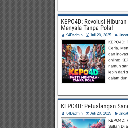
KEPO4D: Revolusi Hiburan 
Menyala Tanpa Pola!
K4Dadmin
Juli 20, 2025
Uncat
KEPO4D: Re
Ceria, Men
dan inovas
online: K
namun sar
lebih dari
dalam duni
KEPO4D: Petualangan Sang 
K4Dadmin
Juli 20, 2025
Uncat
KEPO4D: Pe
Sultan Di 