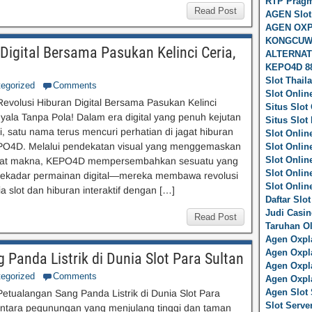
RTP Prag
Read Post
AGEN Slo
AGEN OX
KONGCUW
Digital Bersama Pasukan Kelinci Ceria,
ALTERNAT
KEPO4D 8
Slot Thail
egorized
Comments
Slot Onlin
volusi Hiburan Digital Bersama Pasukan Kelinci
Situs Slot
yala Tanpa Pola! Dalam era digital yang penuh kejutan
Situs Slot
i, satu nama terus mencuri perhatian di jagat hiburan
Slot Onlin
EPO4D. Melalui pendekatan visual yang menggemaskan
Slot Onli
Slot Onlin
at makna, KEPO4D mempersembahkan sesuatu yang
Slot Onli
 sekadar permainan digital—mereka membawa revolusi
Slot Onli
a slot dan hiburan interaktif dengan […]
Daftar Slo
Judi Casin
Read Post
Taruhan Ol
Agen Oxpla
Agen Oxpla
Panda Listrik di Dunia Slot Para Sultan
Agen Oxpl
egorized
Comments
Agen Oxpla
Agen Slot 
tualangan Sang Panda Listrik di Dunia Slot Para
Slot Serve
antara pegunungan yang menjulang tinggi dan taman