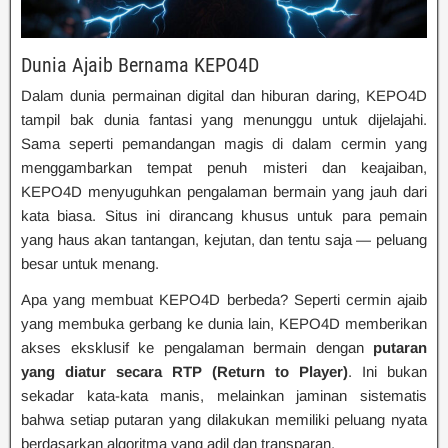
Dunia Ajaib Bernama KEPO4D
Dalam dunia permainan digital dan hiburan daring, KEPO4D
tampil bak dunia fantasi yang menunggu untuk dijelajahi.
Sama seperti pemandangan magis di dalam cermin yang
menggambarkan tempat penuh misteri dan keajaiban,
KEPO4D menyuguhkan pengalaman bermain yang jauh dari
kata biasa. Situs ini dirancang khusus untuk para pemain
yang haus akan tantangan, kejutan, dan tentu saja — peluang
besar untuk menang.
Apa yang membuat KEPO4D berbeda? Seperti cermin ajaib
yang membuka gerbang ke dunia lain, KEPO4D memberikan
akses eksklusif ke pengalaman bermain dengan
putaran
yang diatur secara RTP (Return to Player)
. Ini bukan
sekadar kata-kata manis, melainkan jaminan sistematis
bahwa setiap putaran yang dilakukan memiliki peluang nyata
berdasarkan algoritma yang adil dan transparan.