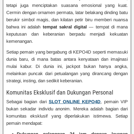
tetapi juga menciptakan suasana emosional yang kuat.
Cermin dengan ornamen permata, latar belakang dinding batu
berukir simbol magis, dan kilatan petir biru memberi nuansa
bahwa ini adalah
tempat sakral digital
— tempat di mana
keputusan dan keberanian berpadu menjadi kekuatan
kemenangan.
Setiap pemain yang bergabung di KEPO4D seperti memasuki
dunia baru, di mana batas antara kenyataan dan imajinasi
mulai kabur. Di dunia ini, jackpot bukan hanya angka,
melainkan puncak dari petualangan yang dirancang dengan
strategi, insting, dan sedikit keberanian.
Komunitas Eksklusif dan Dukungan Personal
Sebagai bagian dari
SLOT ONLINE KEPO4D
, pemain VIP
bukan sekadar individu anonim. Mereka adalah bagian dari
komunitas eksklusif yang diperlakukan istimewa. Setiap
pemain mendapat:
Dukungan pelanggan 24 jam dengan layanan