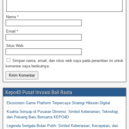
Nama
*
Email
*
Situs Web
Simpan nama, email, dan situs web saya pada peramban ini untuk
komentar saya berikutnya.
Kepo4D Pusat Invoasi Bali Rasta
Ekosistem Game Platform Terpercaya Strategi Hiburan Digital
Ksatria Senyap di Pusaran Dimensi: Simbol Keberanian, Teknologi,
dan Peluang Baru Bersama KEPO4D
Legenda Serigala Bulan Putih: Simbol Keberanian, Kecepatan, dan