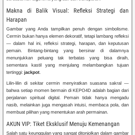
Makna di Balik Visual: Refleksi Strategi dan
Harapan
Gambar yang Anda tampilkan penuh dengan simbolisme.
Cermin bukan hanya elemen dekoratif, tetapi lambang refleksi
— dalam hal ini, refleksi strategi, harapan, dan keputusan
pemain. Bintang-bintang yang bersinar di dalamnya
menunjukkan peluang tak terbatas yang bisa diraih,
sementara kastil yang menjulang melambangkan tujuan
tertinggi:
jackpot
.
Lilin-lilin di sekitar cermin menyiratkan suasana sakral —
bahwa setiap momen bermain di KEPO4D adalah bagian dari
perjalanan spiritual digital. Pemain tidak hanya mengadu
nasib, melainkan juga mengasah intuisi, membaca pola, dan
membuat pilihan yang menentukan arah permainan.
AKUN VIP: Tiket Eksklusif Menuju Kemenangan
Salah satu keunggulan yang sangat ditonjolkan dalam gambar