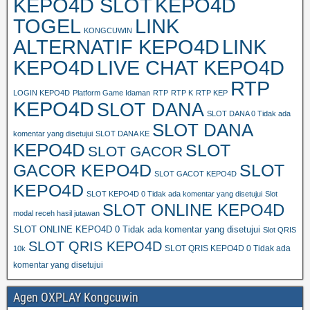
KEPO4D SLOT
KEPO4D
TOGEL
LINK
KONGCUWIN
ALTERNATIF KEPO4D
LINK
KEPO4D
LIVE CHAT KEPO4D
RTP
LOGIN KEPO4D
Platform Game Idaman
RTP
RTP K
RTP KEP
KEPO4D
SLOT DANA
SLOT DANA 0 Tidak ada
SLOT DANA
komentar yang disetujui
SLOT DANA KE
KEPO4D
SLOT
SLOT GACOR
GACOR KEPO4D
SLOT
SLOT GACOT KEPO4D
KEPO4D
SLOT KEPO4D 0 Tidak ada komentar yang disetujui
Slot
SLOT ONLINE KEPO4D
modal receh hasil jutawan
SLOT ONLINE KEPO4D 0 Tidak ada komentar yang disetujui
Slot QRIS
SLOT QRIS KEPO4D
SLOT QRIS KEPO4D 0 Tidak ada
10k
komentar yang disetujui
Agen OXPLAY Kongcuwin