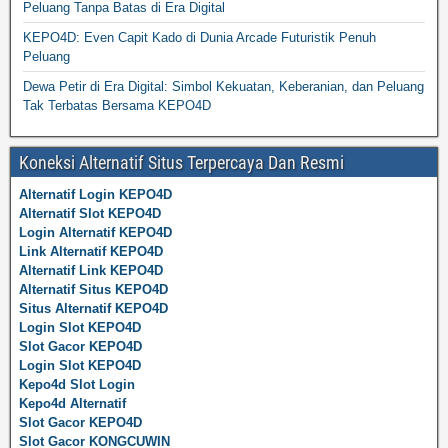
Peluang Tanpa Batas di Era Digital
KEPO4D: Even Capit Kado di Dunia Arcade Futuristik Penuh
Peluang
Dewa Petir di Era Digital: Simbol Kekuatan, Keberanian, dan Peluang
Tak Terbatas Bersama KEPO4D
Koneksi Alternatif Situs Terpercaya Dan Resmi
Alternatif Login KEPO4D
Alternatif Slot KEPO4D
Login Alternatif KEPO4D
Link Alternatif KEPO4D
Alternatif Link KEPO4D
Alternatif Situs KEPO4D
Situs Alternatif KEPO4D
Login Slot KEPO4D
Slot Gacor KEPO4D
Login Slot KEPO4D
Kepo4d Slot Login
Kepo4d Alternatif
Slot Gacor KEPO4D
Slot Gacor KONGCUWIN