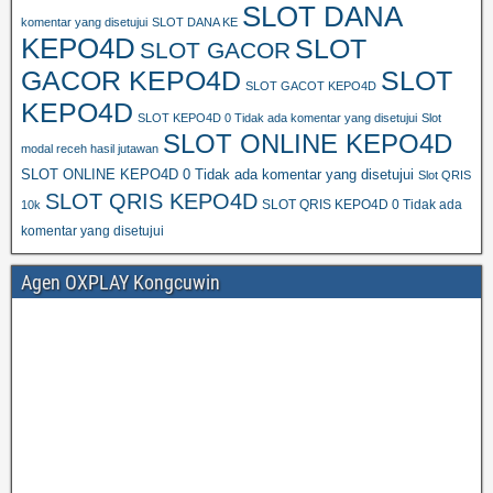
SLOT DANA
komentar yang disetujui
SLOT DANA KE
KEPO4D
SLOT
SLOT GACOR
GACOR KEPO4D
SLOT
SLOT GACOT KEPO4D
KEPO4D
SLOT KEPO4D 0 Tidak ada komentar yang disetujui
Slot
SLOT ONLINE KEPO4D
modal receh hasil jutawan
SLOT ONLINE KEPO4D 0 Tidak ada komentar yang disetujui
Slot QRIS
SLOT QRIS KEPO4D
SLOT QRIS KEPO4D 0 Tidak ada
10k
komentar yang disetujui
Agen OXPLAY Kongcuwin