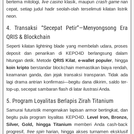
bertema mitologi,
live casino
klasik, maupun
crash game
nan
cepat, setiap judul hadir seolah-olah terselimuti kilatan listrik
neon.
4. Transaksi “Secepat Petir”—Menyongsong Era
QRIS & Blockchain
Seperti kilatan lightning blade yang membelah udara, proses
deposit dan penarikan di KEPO4D berlangsung dalam
hitungan detik. Metode
QRIS Kilat
,
e-wallet populer
, hingga
koin kripto
berstandar blockchain memastikan biaya rendah,
keamanan ganda, dan jejak transaksi transparan. Tidak ada
lagi drama antrian konfirmasi—begitu dana dikirim, saldo ter-
top-up, secepat sambaran flash di latar ilustrasi Anda.
5. Program Loyalitas Berlapis Zirah Titanium
Samurai futuristik mengenakan lapisan armor bertingkat, dan
begitu pula program loyalitas KEPO4D.
Level Iron, Bronze,
Silver, Gold, hingga Titanium
memberi Anda cash-back
progresif,
free spin
harian, hingga akses turnamen eksklusif