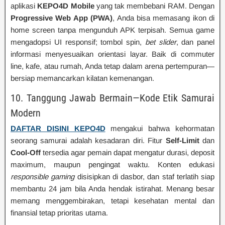
aplikasi
KEPO4D Mobile
yang tak membebani RAM. Dengan
Progressive Web App (PWA)
, Anda bisa memasang ikon di
home screen tanpa mengunduh APK terpisah. Semua game
mengadopsi UI responsif; tombol spin,
bet slider
, dan panel
informasi menyesuaikan orientasi layar. Baik di commuter
line, kafe, atau rumah, Anda tetap dalam arena pertempuran—
bersiap memancarkan kilatan kemenangan.
10. Tanggung Jawab Bermain—Kode Etik Samurai
Modern
DAFTAR DISINI KEPO4D
mengakui bahwa kehormatan
seorang samurai adalah kesadaran diri. Fitur
Self-Limit
dan
Cool-Off
tersedia agar pemain dapat mengatur durasi, deposit
maximum, maupun pengingat waktu. Konten edukasi
responsible gaming
disisipkan di dasbor, dan staf terlatih siap
membantu 24 jam bila Anda hendak istirahat. Menang besar
memang menggembirakan, tetapi kesehatan mental dan
finansial tetap prioritas utama.