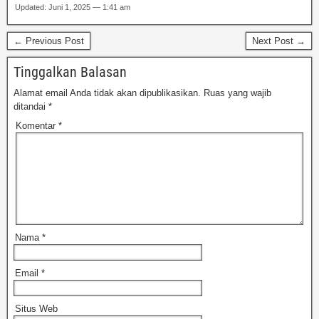
Updated: Juni 1, 2025 — 1:41 am
← Previous Post
Next Post →
Tinggalkan Balasan
Alamat email Anda tidak akan dipublikasikan.
Ruas yang wajib
ditandai
*
Komentar
*
Nama
*
Email
*
Situs Web