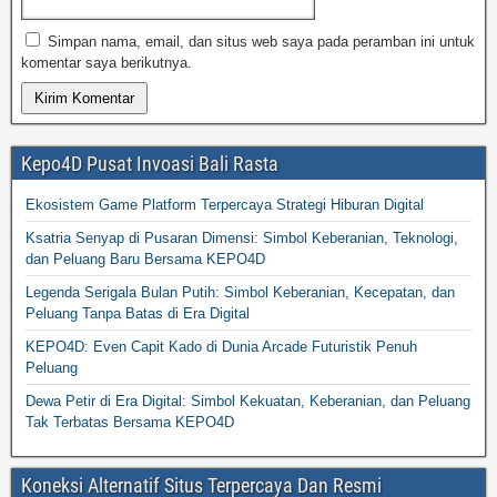
Simpan nama, email, dan situs web saya pada peramban ini untuk
komentar saya berikutnya.
Kepo4D Pusat Invoasi Bali Rasta
Ekosistem Game Platform Terpercaya Strategi Hiburan Digital
Ksatria Senyap di Pusaran Dimensi: Simbol Keberanian, Teknologi,
dan Peluang Baru Bersama KEPO4D
Legenda Serigala Bulan Putih: Simbol Keberanian, Kecepatan, dan
Peluang Tanpa Batas di Era Digital
KEPO4D: Even Capit Kado di Dunia Arcade Futuristik Penuh
Peluang
Dewa Petir di Era Digital: Simbol Kekuatan, Keberanian, dan Peluang
Tak Terbatas Bersama KEPO4D
Koneksi Alternatif Situs Terpercaya Dan Resmi