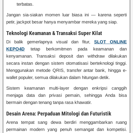
terbatas.
Jangan sia-siakan momen luar biasa ini — karena seperti
petir, jackpot besar hanya menyambar mereka yang siap.
Teknologi Keamanan & Transaksi Super Kilat
Di balik gemerlapnya visual dan fitur,
SLOT ONLINE
KEPO4D
tetap berkomitmen pada keamanan dan
kenyamanan. Transaksi deposit dan withdraw dilakukan
secara instan dengan sistem otomatisasi berteknologi tinggi.
Menggunakan metode QRIS, transfer antar bank, hingga e-
wallet populer, semua dilakukan dalam hitungan detik.
Sistem keamanan multi-layer dengan enkripsi canggih
menjaga data dan privasi pemain, sehingga Anda bisa
bermain dengan tenang tanpa rasa khawatir.
Desain Arena: Perpaduan Mitologi dan Futuristik
Arena tempat sang dewa berdiri menggambarkan ruang
permainan modern yang penuh semangat dan kompetisi.