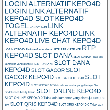
LOGIN ALTERNATIF
KEPO4D
LOGIN LINK ALTERNATIF
KEPO4D SLOT
KEPO4D
TOGEL
LINK
KONGCUWIN
ALTERNATIF KEPO4D
LINK
KEPO4D
LIVE CHAT KEPO4D
RTP
LOGIN KEPO4D
Platform Game Idaman
RTP
RTP K
RTP KEP
KEPO4D
SLOT DANA
SLOT DANA 0 Tidak ada
SLOT DANA
komentar yang disetujui
SLOT DANA KE
KEPO4D
SLOT
SLOT GACOR
GACOR KEPO4D
SLOT
SLOT GACOT KEPO4D
KEPO4D
SLOT KEPO4D 0 Tidak ada komentar yang disetujui
Slot
SLOT ONLINE KEPO4D
modal receh hasil jutawan
SLOT ONLINE KEPO4D 0 Tidak ada komentar yang disetujui
Slot QRIS
SLOT QRIS KEPO4D
SLOT QRIS KEPO4D 0 Tidak ada
10k