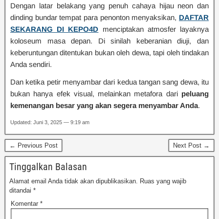
Dengan latar belakang yang penuh cahaya hijau neon dan
dinding bundar tempat para penonton menyaksikan,
DAFTAR
SEKARANG DI KEPO4D
menciptakan atmosfer layaknya
koloseum masa depan. Di sinilah keberanian diuji, dan
keberuntungan ditentukan bukan oleh dewa, tapi oleh tindakan
Anda sendiri.
Dan ketika petir menyambar dari kedua tangan sang dewa, itu
bukan hanya efek visual, melainkan metafora dari
peluang
kemenangan besar yang akan segera menyambar Anda
.
Updated: Juni 3, 2025 — 9:19 am
← Previous Post
Next Post →
Tinggalkan Balasan
Alamat email Anda tidak akan dipublikasikan.
Ruas yang wajib
ditandai
*
Komentar
*