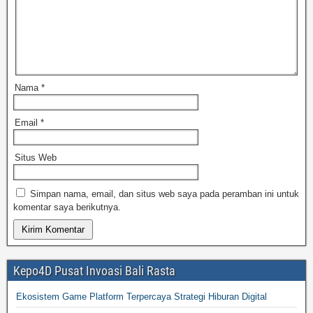
Nama
*
Email
*
Situs Web
Simpan nama, email, dan situs web saya pada peramban ini untuk
komentar saya berikutnya.
Kepo4D Pusat Invoasi Bali Rasta
Ekosistem Game Platform Terpercaya Strategi Hiburan Digital