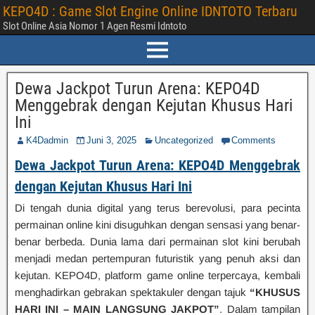
KEPO4D : Game Slot Engine Online IDNTOTO Terbaru
Slot Online Asia Nomor 1 Agen Resmi Idntoto
Dewa Jackpot Turun Arena: KEPO4D
Menggebrak dengan Kejutan Khusus Hari
Ini
K4Dadmin
Juni 3, 2025
Uncategorized
Comments
Dewa Jackpot Turun Arena: KEPO4D Menggebrak
dengan Kejutan Khusus Hari Ini
Di tengah dunia digital yang terus berevolusi, para pecinta
permainan online kini disuguhkan dengan sensasi yang benar-
benar berbeda. Dunia lama dari permainan slot kini berubah
menjadi medan pertempuran futuristik yang penuh aksi dan
kejutan. KEPO4D, platform game online terpercaya, kembali
menghadirkan gebrakan spektakuler dengan tajuk
“KHUSUS
HARI INI – MAIN LANGSUNG JAKPOT”
. Dalam tampilan