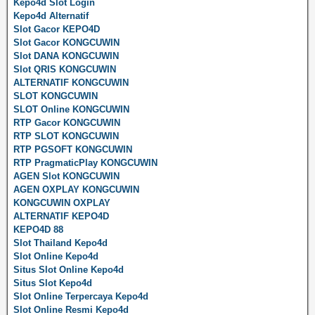
Kepo4d Slot Login
Kepo4d Alternatif
Slot Gacor KEPO4D
Slot Gacor KONGCUWIN
Slot DANA KONGCUWIN
Slot QRIS KONGCUWIN
ALTERNATIF KONGCUWIN
SLOT KONGCUWIN
SLOT Online KONGCUWIN
RTP Gacor KONGCUWIN
RTP SLOT KONGCUWIN
RTP PGSOFT KONGCUWIN
RTP PragmaticPlay KONGCUWIN
AGEN Slot KONGCUWIN
AGEN OXPLAY KONGCUWIN
KONGCUWIN OXPLAY
ALTERNATIF KEPO4D
KEPO4D 88
Slot Thailand Kepo4d
Slot Online Kepo4d
Situs Slot Online Kepo4d
Situs Slot Kepo4d
Slot Online Terpercaya Kepo4d
Slot Online Resmi Kepo4d