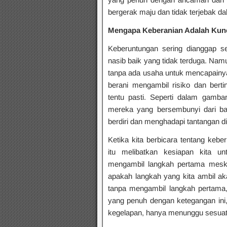
bergerak maju dan tidak terjebak da
Mengapa Keberanian Adalah Kun
Keberuntungan sering dianggap s
nasib baik yang tidak terduga. Nam
tanpa ada usaha untuk mencapainy
berani mengambil risiko dan ber
tentu pasti. Seperti dalam gamba
mereka yang bersembunyi dari b
berdiri dan menghadapi tantangan 
Ketika kita berbicara tentang kebe
itu melibatkan kesiapan kita u
mengambil langkah pertama meskip
apakah langkah yang kita ambil ak
tanpa mengambil langkah pertama,
yang penuh dengan ketegangan ini, 
kegelapan, hanya menunggu sesuatu