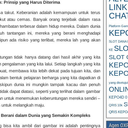
 Prinsip yang Harus Diterima
LIN
asa takut. Keberanian adalah kemampuan untuk terus
CHA
kut atau cemas. Banyak orang terjebak dalam rasa
ah hambatan terbesar dalam hidup mereka. Dalam dunia
Platform Gam
KEP
h tantangan ini, mereka yang berani menghadapi
ipun ada risiko yang terlibat, mereka lah yang akan
SLOT DANA 0 
SLO
KE
SLOT
ungan tidak hanya datang dari hasil akhir yang kita
KEP
an pengalaman yang kita lalui. Setiap langkah yang kita
buat, membawa kita lebih dekat pada tujuan kita, dan
KEP
lam bentuk pelajaran berharga yang kita dapatkan di
yang disetujui
eskipun dunia ini mungkin tampak kacau dan penuh
ONLI
dak dapat diatasi, seperti yang terlihat dalam gambar
KEPO4D 0 T
atan untuk menemukan keberuntungan mereka sendiri –
S
n untuk melangkah maju.
QRIS 10k
QRIS KEPO4D
 Berani dalam Dunia yang Semakin Kompleks
Agen OX
g bisa kita ambil dari gambar ini adalah pentingnya