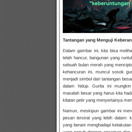
Tantangan yang Menguji Keberan
Dalam gambar ini, kita bisa meli
telah hancur, bangunan yang runtu
sebuah bulan merah yang mencipta
kehancuran ini, muncul sosok gur
menjadi simbol dari tantangan besar
dalam hidup. Gurita ini mungk
masalah besar yang harus kita hada
kilatan petir yang menyertainya men
Namun, meskipun gambar ini men
pesan tersirat yang lebih dalam:
yang berani menghadapi ketakutan
yang penuh dengan ancaman dan ke