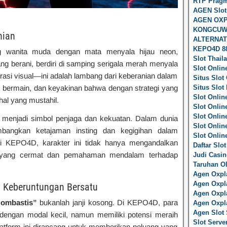
RTP Prag
AGEN Slo
AGEN OX
KONGCUW
nian
ALTERNAT
KEPO4D 8
g wanita muda dengan mata menyala hijau neon,
Slot Thail
g berani, berdiri di samping serigala merah menyala
Slot Onlin
trasi visual—ini adalah lambang dari keberanian dalam
Situs Slot
m bermain, dan keyakinan bahwa dengan strategi yang
Situs Slot
Slot Onlin
al yang mustahil.
Slot Onli
Slot Onlin
 menjadi simbol penjaga dan kekuatan. Dalam dunia
Slot Onli
ambangkan ketajaman insting dan kegigihan dalam
Slot Onli
di KEPO4D, karakter ini tidak hanya mengandalkan
Daftar Slo
egi yang cermat dan pemahaman mendalam terhadap
Judi Casin
Taruhan Ol
Agen Oxpla
Agen Oxpla
n Keberuntungan Bersatu
Agen Oxpl
Bombastis”
bukanlah janji kosong. Di KEPO4D, para
Agen Oxpla
Agen Slot 
engan modal kecil, namun memiliki potensi meraih
Slot Serve
atform ini dirancang untuk memberikan peluang yang