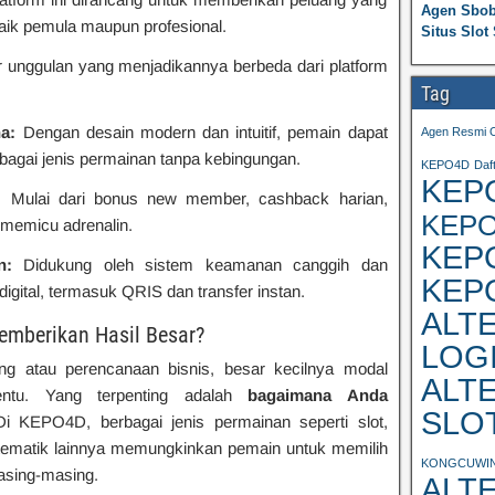
Agen Sbob
ik pemula maupun profesional.
Situs Slot
 unggulan yang menjadikannya berbeda dari platform
Tag
a:
Dengan desain modern dan intuitif, pemain dapat
Agen Resmi 
bagai jenis permainan tanpa kebingungan.
KEPO4D
Daf
KEP
:
Mulai dari bonus new member, cashback harian,
KEP
 memicu adrenalin.
KEP
n:
Didukung oleh sistem keamanan canggih dan
KEP
gital, termasuk QRIS dan transfer instan.
ALT
emberikan Hasil Besar?
LOGI
ng atau perencanaan bisnis, besar kecilnya modal
ALT
entu. Yang terpenting adalah
bagaimana Anda
SLO
i KEPO4D, berbagai jenis permainan seperti slot,
 tematik lainnya memungkinkan pemain untuk memilih
KONGCUWI
masing-masing.
ALT