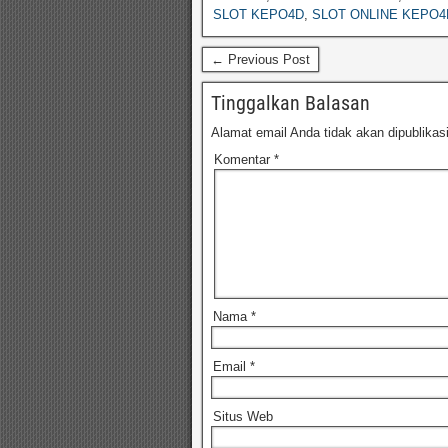
SLOT KEPO4D
,
SLOT ONLINE KEPO4
← Previous Post
Tinggalkan Balasan
Alamat email Anda tidak akan dipublikas
Komentar
*
Nama
*
Email
*
Situs Web