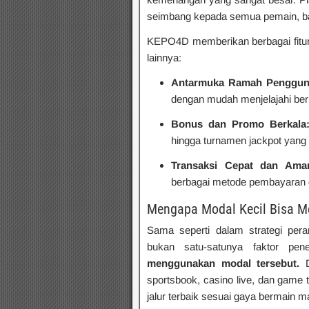
seimbang kepada semua pemain, ba
KEPO4D memberikan berbagai fitur
lainnya:
Antarmuka Ramah Penggun
dengan mudah menjelajahi ber
Bonus dan Promo Berkala
hingga turnamen jackpot yang
Transaksi Cepat dan Ama
berbagai metode pembayaran di
Mengapa Modal Kecil Bisa M
Sama seperti dalam strategi pera
bukan satu-satunya faktor pen
menggunakan modal tersebut.
D
sportsbook, casino live, dan game
jalur terbaik sesuai gaya bermain 