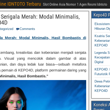
line IDNTOTO Terbaru
Slot Online Asia Nomor 1 Agen Resmi Idntoto
Kepo4D Pu
Serigala Merah: Modal Minimalis,
O4D
Ekosistem 
Hiburan Dig
tegorized
Comments
Ksatria Se
la Merah: Modal Minimalis, Hasil Bombastis di
Keberanian
KEPO4D
kembang, kreativitas dan keberanian menjadi senjata
Legenda Se
Kecepatan,
. Visual yang mencolok dalam gambar di atas
Digital
nian, dan daya ledak luar biasa—sebuah metafora
KEPO4D: E
 pemain di KEPO4D, platform permainan daring yang
Futuristik
inimalis, Hasil Bombastis.”
Dewa Petir
Keberania
KEPO4D
Koneksi A
Resmi