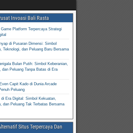
sat Invoasi Bali Rasta
Game Platform Terpercaya Strategi
ital
nyap di Pusaran Dimensi: Simbol
, Teknologi, dan Peluang Baru Bersama
rigala Bulan Putih: Simbol Keberanian,
 dan Peluang Tanpa Batas di Era
ven Capit Kado di Dunia Arcade
 Penuh Peluang
 di Era Digital: Simbol Kekuatan,
n, dan Peluang Tak Terbatas Bersama
lternatif Situs Terpercaya Dan