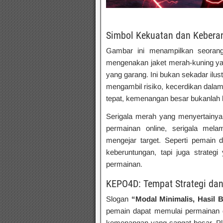
Simbol Kekuatan dan Kebera
Gambar ini menampilkan seoran
mengenakan jaket merah-kuning yan
yang garang. Ini bukan sekadar ilus
mengambil risiko, kecerdikan dala
tepat, kemenangan besar bukanlah h
Serigala merah yang menyertainya
permainan online, serigala mel
mengejar target. Seperti pemain 
keberuntungan, tapi juga strat
permainan.
KEPO4D: Tempat Strategi da
Slogan
“Modal Minimalis, Hasil 
pemain dapat memulai permainan d
kemenangan yang sangat besar. Pl