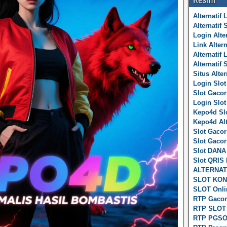
Alternatif
Alternatif
Login Alte
Link Alter
Alternatif
Alternatif
Situs Alte
Login Slo
Slot Gaco
Login Slo
Kepo4d Sl
Kepo4d Alt
Slot Gaco
Slot Gac
Slot DAN
Slot QRI
ALTERNAT
SLOT KO
SLOT Onl
RTP Gaco
RTP SLOT
RTP PGS