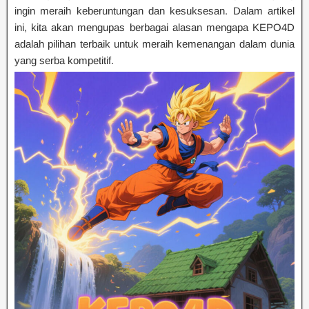
ingin meraih keberuntungan dan kesuksesan. Dalam artikel
ini, kita akan mengupas berbagai alasan mengapa KEPO4D
adalah pilihan terbaik untuk meraih kemenangan dalam dunia
yang serba kompetitif.