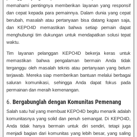
memahami pentingnya memberikan layanan yang responsif
dan cepat kepada para pemainnya. Dalam dunia yang cepat
berubah, masalah atau pertanyaan bisa datang kapan saja,
dan KEPO4D memastikan bahwa setiap pemain dapat
menghubungi tim dukungan untuk mendapatkan solusi tepat
waktu.
Tim layanan pelanggan KEPO4D bekerja keras untuk
memastikan bahwa pengalaman bermain Anda tidak
terganggu oleh masalah teknis atau pertanyaan yang belum
terjawab. Mereka siap memberikan bantuan melalui berbagai
saluran komunikasi, sehingga Anda dapat fokus pada
permainan dan meraih kemenangan.
6.
Bergabunglah dengan Komunitas Pemenang
Salah satu hal yang membuat KEPO4D begitu menarik adalah
komunitasnya yang solid dan penuh semangat. Di KEPO4D,
Anda tidak hanya bermain untuk diri sendiri, tetapi juga
menjadi bagian dari komunitas yang lebih besar, yang saling