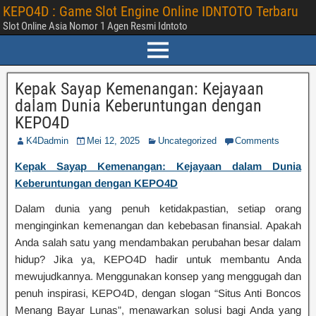
KEPO4D : Game Slot Engine Online IDNTOTO Terbaru
Slot Online Asia Nomor 1 Agen Resmi Idntoto
Kepak Sayap Kemenangan: Kejayaan
dalam Dunia Keberuntungan dengan
KEPO4D
K4Dadmin
Mei 12, 2025
Uncategorized
Comments
Kepak Sayap Kemenangan: Kejayaan dalam Dunia
Keberuntungan dengan KEPO4D
Dalam dunia yang penuh ketidakpastian, setiap orang
menginginkan kemenangan dan kebebasan finansial. Apakah
Anda salah satu yang mendambakan perubahan besar dalam
hidup? Jika ya, KEPO4D hadir untuk membantu Anda
mewujudkannya. Menggunakan konsep yang menggugah dan
penuh inspirasi, KEPO4D, dengan slogan “Situs Anti Boncos
Menang Bayar Lunas”, menawarkan solusi bagi Anda yang