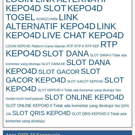
KEPO4D SLOT
KEPO4D
TOGEL
LINK
KONGCUWIN
ALTERNATIF KEPO4D
LINK
KEPO4D
LIVE CHAT KEPO4D
RTP
LOGIN KEPO4D
Platform Game Idaman
RTP
RTP K
RTP KEP
KEPO4D
SLOT DANA
SLOT DANA 0 Tidak ada
SLOT DANA
komentar yang disetujui
SLOT DANA KE
KEPO4D
SLOT
SLOT GACOR
GACOR KEPO4D
SLOT
SLOT GACOT KEPO4D
KEPO4D
SLOT KEPO4D 0 Tidak ada komentar yang disetujui
Slot
SLOT ONLINE KEPO4D
modal receh hasil jutawan
SLOT ONLINE KEPO4D 0 Tidak ada komentar yang disetujui
Slot QRIS
SLOT QRIS KEPO4D
SLOT QRIS KEPO4D 0 Tidak ada
10k
komentar yang disetujui