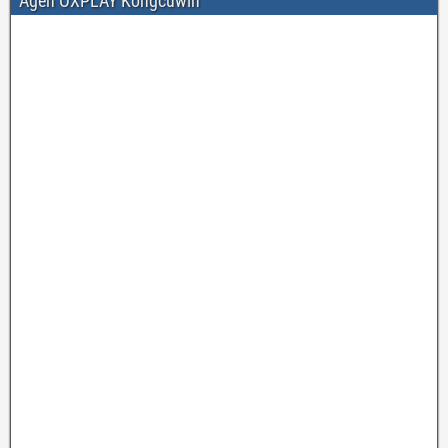
Agen OXPLAY Kongcuwin