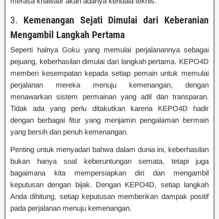
merasa khawatir akan adanya kendala teknis.
3.
Kemenangan Sejati Dimulai dari Keberanian
Mengambil Langkah Pertama
Seperti halnya Goku yang memulai perjalanannya sebagai
pejuang, keberhasilan dimulai dari langkah pertama. KEPO4D
memberi kesempatan kepada setiap pemain untuk memulai
perjalanan mereka menuju kemenangan, dengan
menawarkan sistem permainan yang adil dan transparan.
Tidak ada yang perlu ditakutkan karena KEPO4D hadir
dengan berbagai fitur yang menjamin pengalaman bermain
yang bersih dan penuh kemenangan.
Penting untuk menyadari bahwa dalam dunia ini, keberhasilan
bukan hanya soal keberuntungan semata, tetapi juga
bagaimana kita mempersiapkan diri dan mengambil
keputusan dengan bijak. Dengan KEPO4D, setiap langkah
Anda dihitung, setiap keputusan memberikan dampak positif
pada perjalanan menuju kemenangan.