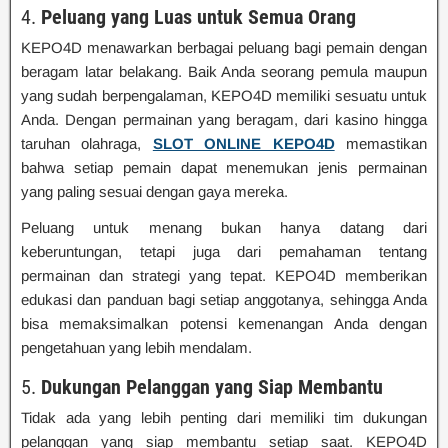
4.
Peluang yang Luas untuk Semua Orang
KEPO4D menawarkan berbagai peluang bagi pemain dengan
beragam latar belakang. Baik Anda seorang pemula maupun
yang sudah berpengalaman, KEPO4D memiliki sesuatu untuk
Anda. Dengan permainan yang beragam, dari kasino hingga
taruhan olahraga,
SLOT ONLINE KEPO4D
memastikan
bahwa setiap pemain dapat menemukan jenis permainan
yang paling sesuai dengan gaya mereka.
Peluang untuk menang bukan hanya datang dari
keberuntungan, tetapi juga dari pemahaman tentang
permainan dan strategi yang tepat. KEPO4D memberikan
edukasi dan panduan bagi setiap anggotanya, sehingga Anda
bisa memaksimalkan potensi kemenangan Anda dengan
pengetahuan yang lebih mendalam.
5.
Dukungan Pelanggan yang Siap Membantu
Tidak ada yang lebih penting dari memiliki tim dukungan
pelanggan yang siap membantu setiap saat. KEPO4D