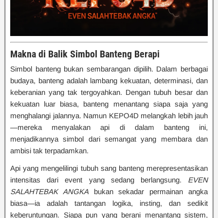
Makna di Balik Simbol Banteng Berapi
Simbol banteng bukan sembarangan dipilih. Dalam berbagai
budaya, banteng adalah lambang kekuatan, determinasi, dan
keberanian yang tak tergoyahkan. Dengan tubuh besar dan
kekuatan luar biasa, banteng menantang siapa saja yang
menghalangi jalannya. Namun KEPO4D melangkah lebih jauh
—mereka menyalakan api di dalam banteng ini,
menjadikannya simbol dari semangat yang membara dan
ambisi tak terpadamkan.
Api yang mengelilingi tubuh sang banteng merepresentasikan
intensitas dari event yang sedang berlangsung.
EVEN
SALAHTEBAK ANGKA
bukan sekadar permainan angka
biasa—ia adalah tantangan logika, insting, dan sedikit
keberuntungan. Siapa pun yang berani menantang sistem,