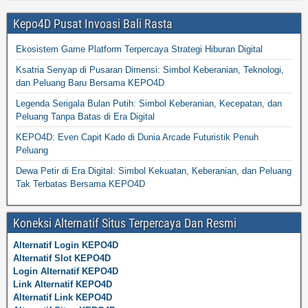
Kepo4D Pusat Invoasi Bali Rasta
Ekosistem Game Platform Terpercaya Strategi Hiburan Digital
Ksatria Senyap di Pusaran Dimensi: Simbol Keberanian, Teknologi,
dan Peluang Baru Bersama KEPO4D
Legenda Serigala Bulan Putih: Simbol Keberanian, Kecepatan, dan
Peluang Tanpa Batas di Era Digital
KEPO4D: Even Capit Kado di Dunia Arcade Futuristik Penuh
Peluang
Dewa Petir di Era Digital: Simbol Kekuatan, Keberanian, dan Peluang
Tak Terbatas Bersama KEPO4D
Koneksi Alternatif Situs Terpercaya Dan Resmi
Alternatif Login KEPO4D
Alternatif Slot KEPO4D
Login Alternatif KEPO4D
Link Alternatif KEPO4D
Alternatif Link KEPO4D