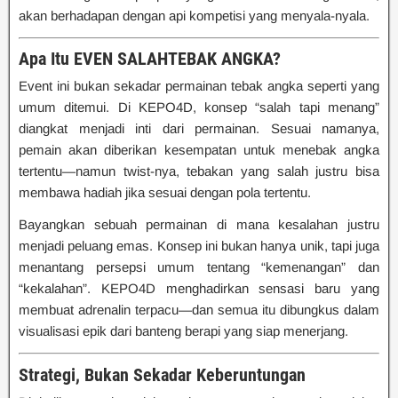
akan berhadapan dengan api kompetisi yang menyala-nyala.
Apa Itu EVEN SALAHTEBAK ANGKA?
Event ini bukan sekadar permainan tebak angka seperti yang
umum ditemui. Di KEPO4D, konsep “salah tapi menang”
diangkat menjadi inti dari permainan. Sesuai namanya,
pemain akan diberikan kesempatan untuk menebak angka
tertentu—namun twist-nya, tebakan yang salah justru bisa
membawa hadiah jika sesuai dengan pola tertentu.
Bayangkan sebuah permainan di mana kesalahan justru
menjadi peluang emas. Konsep ini bukan hanya unik, tapi juga
menantang persepsi umum tentang “kemenangan” dan
“kekalahan”. KEPO4D menghadirkan sensasi baru yang
membuat adrenalin terpacu—dan semua itu dibungkus dalam
visualisasi epik dari banteng berapi yang siap menerjang.
Strategi, Bukan Sekadar Keberuntungan