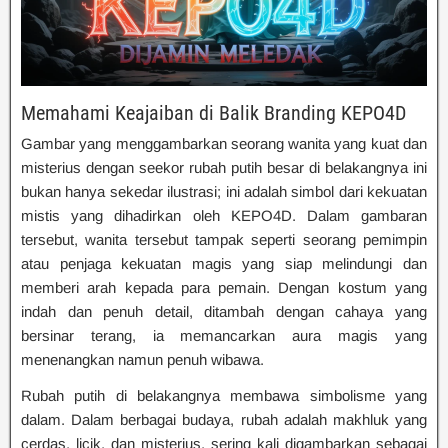
Memahami Keajaiban di Balik Branding KEPO4D
Gambar yang menggambarkan seorang wanita yang kuat dan
misterius dengan seekor rubah putih besar di belakangnya ini
bukan hanya sekedar ilustrasi; ini adalah simbol dari kekuatan
mistis yang dihadirkan oleh KEPO4D. Dalam gambaran
tersebut, wanita tersebut tampak seperti seorang pemimpin
atau penjaga kekuatan magis yang siap melindungi dan
memberi arah kepada para pemain. Dengan kostum yang
indah dan penuh detail, ditambah dengan cahaya yang
bersinar terang, ia memancarkan aura magis yang
menenangkan namun penuh wibawa.
Rubah putih di belakangnya membawa simbolisme yang
dalam. Dalam berbagai budaya, rubah adalah makhluk yang
cerdas, licik, dan misterius, sering kali digambarkan sebagai