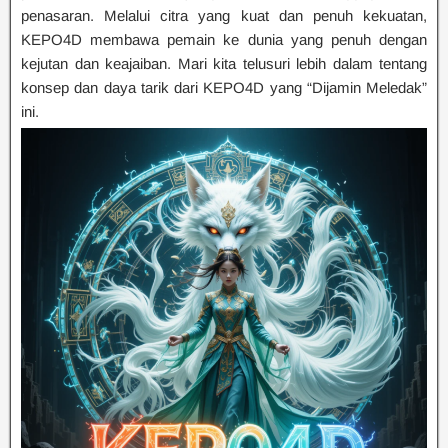
penasaran. Melalui citra yang kuat dan penuh kekuatan,
KEPO4D membawa pemain ke dunia yang penuh dengan
kejutan dan keajaiban. Mari kita telusuri lebih dalam tentang
konsep dan daya tarik dari KEPO4D yang “Dijamin Meledak”
ini.