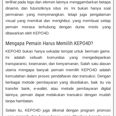
terlihat pada logo dan elemen lainnya menggambarkan betapa
dinamis dan futuristiknya situs ini. Ini bukan hanya soal
permainan yang menyenangkan, tetapi juga pengalaman
visual yang memikat dan menghibur, yang membuat setiap
pemain merasa terhubung dengan dunia mistis yang
ditawarkan oleh KEPO4D.
Mengapa Pemain Harus Memilih KEPO4D?
KEPO4D bukan hanya sekadar tempat untuk bermain game.
Ini adalah sebuah komunitas yang mengedepankan
transparansi, keamanan, dan kenyamanan. Salah satu alasan
utama mengapa banyak pemain memilih KEPO4D adalah
kemudahan dalam proses pendaftaran dan transaksi. Dengan
berbagai metode pembayaran yang disediakan, baik itu via
transfer bank, e-wallet, atau metode pembayaran digital
lainnya, pemain dapat melakukan transaksi dengan mudah
tanpa hambatan.
Selain itu, KEPO4D juga dikenal dengan program promosi