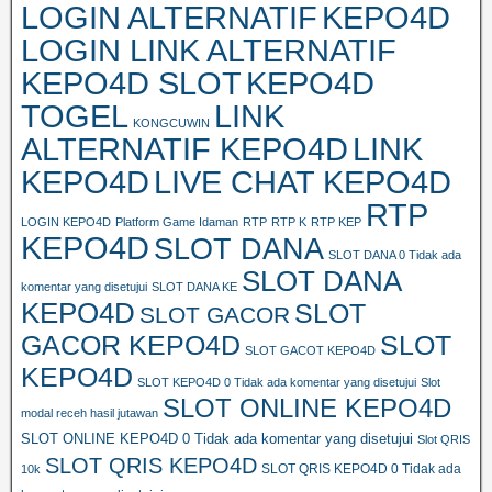
LOGIN ALTERNATIF
KEPO4D
LOGIN LINK ALTERNATIF
KEPO4D SLOT
KEPO4D
TOGEL
LINK
KONGCUWIN
ALTERNATIF KEPO4D
LINK
KEPO4D
LIVE CHAT KEPO4D
RTP
LOGIN KEPO4D
Platform Game Idaman
RTP
RTP K
RTP KEP
KEPO4D
SLOT DANA
SLOT DANA 0 Tidak ada
SLOT DANA
komentar yang disetujui
SLOT DANA KE
KEPO4D
SLOT
SLOT GACOR
GACOR KEPO4D
SLOT
SLOT GACOT KEPO4D
KEPO4D
SLOT KEPO4D 0 Tidak ada komentar yang disetujui
Slot
SLOT ONLINE KEPO4D
modal receh hasil jutawan
SLOT ONLINE KEPO4D 0 Tidak ada komentar yang disetujui
Slot QRIS
SLOT QRIS KEPO4D
SLOT QRIS KEPO4D 0 Tidak ada
10k