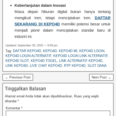
Keberlanjutan dalam Inovasi
Masa depan hiburan digital bukan hanya tentang
mengikuti tren, tetapi menciptakan tren.
DAFTAR
SEKARANG DI KEPO4D
memiliki potensi besar untuk
menjadi pionir dalam menciptakan standar baru di
industri ini.
Updated: September 30, 2025 — 9:59 pm
Tag:
DAFTAR KEPO4D
,
KEPO4D
,
KEPO4D 88
,
KEPO4D LOGIN
,
KEPO4D LOGIN ALTERNATIF
,
KEPO4D LOGIN LINK ALTERNATIF
,
KEPO4D SLOT
,
KEPO4D TOGEL
,
LINK ALTERNATIF KEPO4D
,
LINK KEPO4D
,
LIVE CHAT KEPO4D
,
RTP KEPO4D
,
SLOT DANA
← Previous Post
Next Post →
Tinggalkan Balasan
Alamat email Anda tidak akan dipublikasikan.
Ruas yang wajib
ditandai
*
Komentar
*