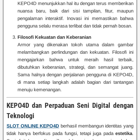
KEPO4D menunjukkan hal itu dengan terus memberikan
nuansa baru, baik dari sisi tampilan, fitur, maupun
pengalaman interaktif. Inovasi ini memastikan bahwa
pengguna selalu merasa terlibat dan tidak pernah bosan.
Filosofi Kekuatan dan Keberanian
Armor yang dikenakan tokoh utama dalam gambar
melambangkan perlindungan dan kekuatan. Filosofi ini
mengajarkan bahwa untuk meraih hasil terbaik,
dibutuhkan keberanian, strategi, dan semangat juang.
Sama halnya dengan perjalanan pengguna di KEPO4D,
di mana setiap langkah adalah bagian dari tantangan
menuju kemenangan.
KEPO4D dan Perpaduan Seni Digital dengan
Teknologi
SLOT ONLINE KEPO4D
berhasil membangun identitas yang
tidak hanya berfokus pada fungsi, tetapi juga pada
estetika
.