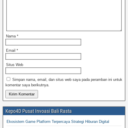
Nama
*
Email
*
Situs Web
Simpan nama, email, dan situs web saya pada peramban ini untuk
komentar saya berikutnya.
Kepo4D Pusat Invoasi Bali Rasta
Ekosistem Game Platform Terpercaya Strategi Hiburan Digital