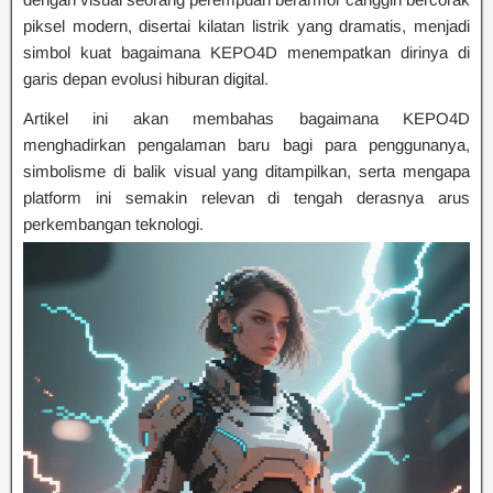
piksel modern, disertai kilatan listrik yang dramatis, menjadi
simbol kuat bagaimana KEPO4D menempatkan dirinya di
garis depan evolusi hiburan digital.
Artikel ini akan membahas bagaimana KEPO4D
menghadirkan pengalaman baru bagi para penggunanya,
simbolisme di balik visual yang ditampilkan, serta mengapa
platform ini semakin relevan di tengah derasnya arus
perkembangan teknologi.