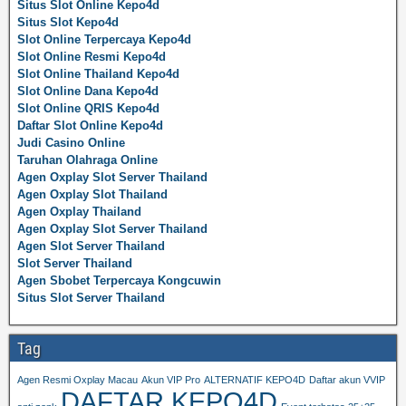
Situs Slot Online Kepo4d
Situs Slot Kepo4d
Slot Online Terpercaya Kepo4d
Slot Online Resmi Kepo4d
Slot Online Thailand Kepo4d
Slot Online Dana Kepo4d
Slot Online QRIS Kepo4d
Daftar Slot Online Kepo4d
Judi Casino Online
Taruhan Olahraga Online
Agen Oxplay Slot Server Thailand
Agen Oxplay Slot Thailand
Agen Oxplay Thailand
Agen Oxplay Slot Server Thailand
Agen Slot Server Thailand
Slot Server Thailand
Agen Sbobet Terpercaya Kongcuwin
Situs Slot Server Thailand
Tag
Agen Resmi Oxplay Macau
Akun VIP Pro
ALTERNATIF KEPO4D
Daftar akun VVIP
DAFTAR KEPO4D