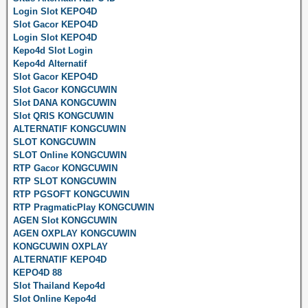
Login Slot KEPO4D
Slot Gacor KEPO4D
Login Slot KEPO4D
Kepo4d Slot Login
Kepo4d Alternatif
Slot Gacor KEPO4D
Slot Gacor KONGCUWIN
Slot DANA KONGCUWIN
Slot QRIS KONGCUWIN
ALTERNATIF KONGCUWIN
SLOT KONGCUWIN
SLOT Online KONGCUWIN
RTP Gacor KONGCUWIN
RTP SLOT KONGCUWIN
RTP PGSOFT KONGCUWIN
RTP PragmaticPlay KONGCUWIN
AGEN Slot KONGCUWIN
AGEN OXPLAY KONGCUWIN
KONGCUWIN OXPLAY
ALTERNATIF KEPO4D
KEPO4D 88
Slot Thailand Kepo4d
Slot Online Kepo4d