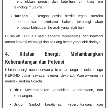
menunjukkan presisi dan ketelitian, ciri khas era
teknologi mutakhir.
Harapan
– Dengan posisi berdiri tegap, mereka
mencerminkan optimisme bahwa teknologi akan
membawa kehidupan ke arah yang lebih baik.
Di sinilah KEPO4D hadir, sebagai representasi dari harmoni
antara inovasi teknologi dan peluang besar yang lahir darinya.
4. Kilatan Energi: Melambangkan
Keberuntungan dan Potensi
Kilatan energi neon berwarna biru dan ungu di sekitar logo
KEPO4D bukan sekadar elemen dekoratif. Warna-warna ini
memiliki makna filosofis:
Biru
: Melambangkan kestabilan, kepercayaan, dan
ketenangan.
Ungu
: Simbol kreativitas, keberuntungan, dan