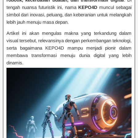
tengah nuansa futuristik ini, nama
KEPO4D
muncul sebagai
simbol dari inovasi, peluang, dan keberanian untuk melangkah
lebih jauh menuju masa depan.
Artikel ini akan mengulas makna yang terkandung dalam
visual tersebut, relevansinya dengan perkembangan teknologi,
serta bagaimana KEPO4D mampu menjadi pionir dalam
membawa transformasi menuju dunia digital yang lebih
dinamis.