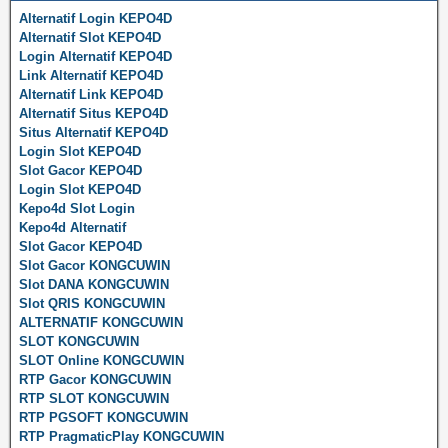
Alternatif Login KEPO4D
Alternatif Slot KEPO4D
Login Alternatif KEPO4D
Link Alternatif KEPO4D
Alternatif Link KEPO4D
Alternatif Situs KEPO4D
Situs Alternatif KEPO4D
Login Slot KEPO4D
Slot Gacor KEPO4D
Login Slot KEPO4D
Kepo4d Slot Login
Kepo4d Alternatif
Slot Gacor KEPO4D
Slot Gacor KONGCUWIN
Slot DANA KONGCUWIN
Slot QRIS KONGCUWIN
ALTERNATIF KONGCUWIN
SLOT KONGCUWIN
SLOT Online KONGCUWIN
RTP Gacor KONGCUWIN
RTP SLOT KONGCUWIN
RTP PGSOFT KONGCUWIN
RTP PragmaticPlay KONGCUWIN