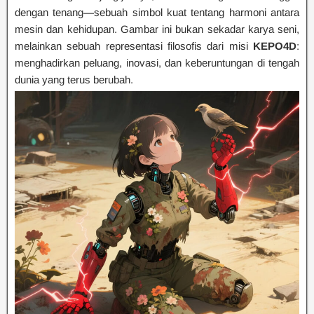
dengan tenang—sebuah simbol kuat tentang harmoni antara
mesin dan kehidupan. Gambar ini bukan sekadar karya seni,
melainkan sebuah representasi filosofis dari misi
KEPO4D
:
menghadirkan peluang, inovasi, dan keberuntungan di tengah
dunia yang terus berubah.