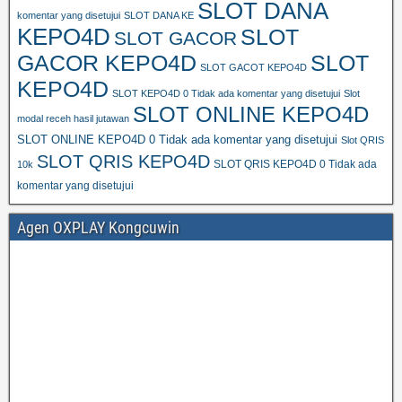
SLOT DANA
komentar yang disetujui
SLOT DANA KE
KEPO4D
SLOT
SLOT GACOR
GACOR KEPO4D
SLOT
SLOT GACOT KEPO4D
KEPO4D
SLOT KEPO4D 0 Tidak ada komentar yang disetujui
Slot
SLOT ONLINE KEPO4D
modal receh hasil jutawan
SLOT ONLINE KEPO4D 0 Tidak ada komentar yang disetujui
Slot QRIS
SLOT QRIS KEPO4D
SLOT QRIS KEPO4D 0 Tidak ada
10k
komentar yang disetujui
Agen OXPLAY Kongcuwin