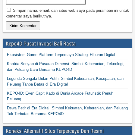
Simpan nama, email, dan situs web saya pada peramban ini untuk
komentar saya berikutnya.
Kepo4D Pusat Invoasi Bali Rasta
Ekosistem Game Platform Terpercaya Strategi Hiburan Digital
Ksatria Senyap di Pusaran Dimensi: Simbol Keberanian, Teknologi,
dan Peluang Baru Bersama KEPO4D
Legenda Serigala Bulan Putih: Simbol Keberanian, Kecepatan, dan
Peluang Tanpa Batas di Era Digital
KEPO4D: Even Capit Kado di Dunia Arcade Futuristik Penuh
Peluang
Dewa Petir di Era Digital: Simbol Kekuatan, Keberanian, dan Peluang
Tak Terbatas Bersama KEPO4D
Koneksi Alternatif Situs Terpercaya Dan Resmi