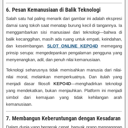
6. Pesan Kemanusiaan di Balik Teknologi
Salah satu hal paling menarik dari gambar ini adalah ekspresi
damai sang tokoh saat menatap burung kecil di tangannya. Ia
menggambarkan sisi manusiawi dari teknologi—bahwa di
balik kecanggihan, masih ada ruang untuk empati, keindahan,
dan keseimbangan.
SLOT ONLINE KEPO4D
memegang
prinsip serupa: mengedepankan pengalaman pengguna yang
menyenangkan, adil, dan penuh nilai kemanusiaan.
Teknologi seharusnya tidak memisahkan manusia dari nilai-
nilai moral, melainkan memperkuatnya. Dan itulah yang
menjadi dasar filosofi
KEPO4D
—menghadirkan teknologi
yang mendekatkan, bukan menjauhkan. Platform ini menjadi
simbol dari kemajuan yang tidak kehilangan arah
kemanusiaan.
7. Membangun Keberuntungan dengan Kesadaran
Dalam dunia yang bergerak cepat, banyak orang menganggap