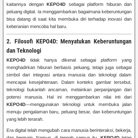
kaitannya dengan
KEPO4D
sebagai platform hiburan dan
peluang digital. Ia menggambarkan bagaimana keberuntungan
bisa datang di saat kita membuka diri terhadap inovasi dan
keberanian mencoba hal baru.
2. Filosofi KEPO4D: Menyatukan Keberuntungan
dan Teknologi
KEPO4D
tidak hanya dikenal sebagai platform yang
menghadirkan hiburan berbasis peluang, tetapi juga sebagai
simbol dari integrasi antara manusia dan teknologi dalam
mencapai kesejahteraan. Dalam konteks gambar tersebut,
teknologi bukanlah ancaman, melainkan perpanjangan dari
potensi manusia. Hal ini menggambarkan nilai inti dari
KEPO4D
—menggunakan teknologi untuk membuka jalan
menuju pengalaman baru, peluang besar, dan keberuntungan
yang lebih terarah.
Era digital telah mengubah cara manusia berinteraksi, bekerja,
dan bermain. Namun, di tengah semua itu,
KEPO4D
tetap