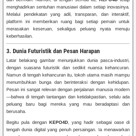
menghadirkan sentuhan manusiawi dalam setiap inovasinya.
Melalui pendekatan yang adil, transparan, dan interaktif,
platform ini memberikan ruang bagi setiap pemain untuk
merasakan keseruan, sekaligus peluang nyata menuju
keberhasilan.
3. Dunia Futuristik dan Pesan Harapan
Latar belakang gambar menunjukkan dunia pasca-industri,
dengan suasana futuristik dan sedikit nuansa kehancuran.
Namun di tengah kehancuran itu, tokoh utama masih mampu
menumbuhkan bunga dan berinteraksi dengan kehidupan.
Pesan ini sangat relevan dengan perjalanan manusia modern
—bahwa di tengah tantangan dan ketidakpastian, selalu ada
peluang baru bagi mereka yang mau beradaptasi dan
berusaha.
Begitu pula dengan
KEPO4D
, yang hadir sebagai oase di
tengah dunia digital yang penuh persaingan. Ia menawarkan