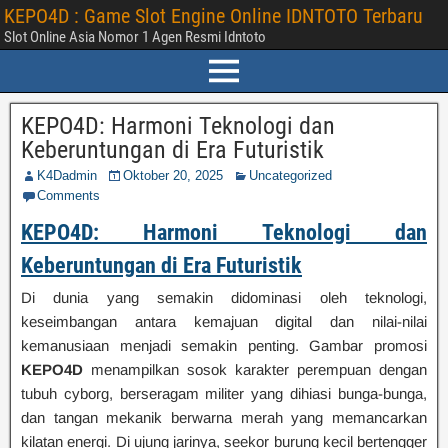
KEPO4D : Game Slot Engine Online IDNTOTO Terbaru
Slot Online Asia Nomor 1 Agen Resmi Idntoto
KEPO4D: Harmoni Teknologi dan
Keberuntungan di Era Futuristik
K4Dadmin
Oktober 20, 2025
Uncategorized
Comments
KEPO4D: Harmoni Teknologi dan
Keberuntungan di Era Futuristik
Di dunia yang semakin didominasi oleh teknologi,
keseimbangan antara kemajuan digital dan nilai-nilai
kemanusiaan menjadi semakin penting. Gambar promosi
KEPO4D
menampilkan sosok karakter perempuan dengan
tubuh cyborg, berseragam militer yang dihiasi bunga-bunga,
dan tangan mekanik berwarna merah yang memancarkan
kilatan energi. Di ujung jarinya, seekor burung kecil bertengger