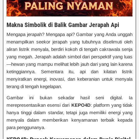
Makna Simbolik di Balik Gambar Jerapah Api
Mengapa jerapah? Mengapa api? Gambar yang Anda unggah
menampilkan seekor jerapah yang tubuhnya diselimuti oleh
aliran listrik menyala, berdiri kokoh di tengah cakrawala senja
yang megah. Jerapah adalah simbol dari perspektif yang luas
—hewan yang mampu melihat lebih jauh dari yang lain karena
ketinggiannya. Sementara itu, api dan kilatan listrik
menyiratkan energi, inovasi, dan keberanian untuk menyala
terang di tengah kegelapan.
Gambar ini bukan sekadar hasil seni digital. Ia
merepresentasikan esensi dari
KEPO4D
: platform yang tidak
hanya tinggi dalam standar, tetapi juga memiliki energi yang
menyala dalam memberikan kenyamanan terbaik kepada
para penggunanya.