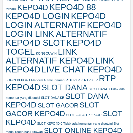
anti zonk
Event terbatas 25+25
KEPO4D 88
KEPO4D
terbaru
KEPO4D LOGIN
KEPO4D
LOGIN ALTERNATIF
KEPO4D
LOGIN LINK ALTERNATIF
KEPO4D SLOT
KEPO4D
TOGEL
LINK
KONGCUWIN
ALTERNATIF KEPO4D
LINK
KEPO4D
LIVE CHAT KEPO4D
RTP
LOGIN KEPO4D
Platform Game Idaman
RTP
RTP K
RTP KEP
KEPO4D
SLOT DANA
SLOT DANA 0 Tidak ada
SLOT DANA
komentar yang disetujui
SLOT DANA KE
KEPO4D
SLOT
SLOT GACOR
GACOR KEPO4D
SLOT
SLOT GACOT KEPO4D
KEPO4D
SLOT KEPO4D 0 Tidak ada komentar yang disetujui
Slot
SLOT ONLINE KEPO4D
modal receh hasil jutawan