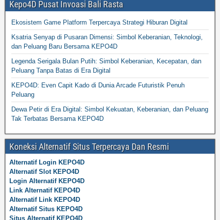
Kepo4D Pusat Invoasi Bali Rasta
Ekosistem Game Platform Terpercaya Strategi Hiburan Digital
Ksatria Senyap di Pusaran Dimensi: Simbol Keberanian, Teknologi,
dan Peluang Baru Bersama KEPO4D
Legenda Serigala Bulan Putih: Simbol Keberanian, Kecepatan, dan
Peluang Tanpa Batas di Era Digital
KEPO4D: Even Capit Kado di Dunia Arcade Futuristik Penuh
Peluang
Dewa Petir di Era Digital: Simbol Kekuatan, Keberanian, dan Peluang
Tak Terbatas Bersama KEPO4D
Koneksi Alternatif Situs Terpercaya Dan Resmi
Alternatif Login KEPO4D
Alternatif Slot KEPO4D
Login Alternatif KEPO4D
Link Alternatif KEPO4D
Alternatif Link KEPO4D
Alternatif Situs KEPO4D
Situs Alternatif KEPO4D