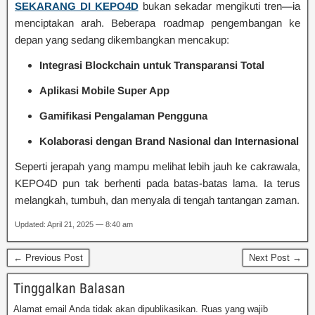
SEKARANG DI KEPO4D
bukan sekadar mengikuti tren—ia
menciptakan arah. Beberapa roadmap pengembangan ke
depan yang sedang dikembangkan mencakup:
Integrasi Blockchain untuk Transparansi Total
Aplikasi Mobile Super App
Gamifikasi Pengalaman Pengguna
Kolaborasi dengan Brand Nasional dan Internasional
Seperti jerapah yang mampu melihat lebih jauh ke cakrawala,
KEPO4D pun tak berhenti pada batas-batas lama. Ia terus
melangkah, tumbuh, dan menyala di tengah tantangan zaman.
Updated: April 21, 2025 — 8:40 am
← Previous Post
Next Post →
Tinggalkan Balasan
Alamat email Anda tidak akan dipublikasikan.
Ruas yang wajib