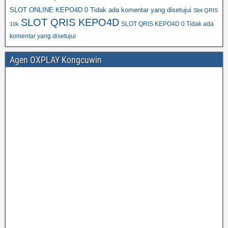
SLOT ONLINE KEPO4D 0 Tidak ada komentar yang disetujui
Slot QRIS
SLOT QRIS KEPO4D
SLOT QRIS KEPO4D 0 Tidak ada
10k
komentar yang disetujui
Agen OXPLAY Kongcuwin