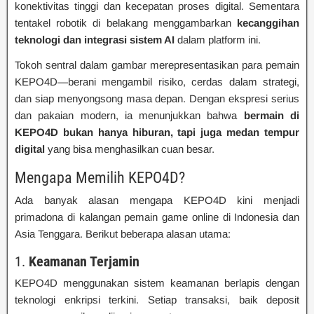
konektivitas tinggi dan kecepatan proses digital. Sementara
tentakel robotik di belakang menggambarkan
kecanggihan
teknologi dan integrasi sistem AI
dalam platform ini.
Tokoh sentral dalam gambar merepresentasikan para pemain
KEPO4D—berani mengambil risiko, cerdas dalam strategi,
dan siap menyongsong masa depan. Dengan ekspresi serius
dan pakaian modern, ia menunjukkan bahwa
bermain di
KEPO4D bukan hanya hiburan, tapi juga medan tempur
digital
yang bisa menghasilkan cuan besar.
Mengapa Memilih KEPO4D?
Ada banyak alasan mengapa KEPO4D kini menjadi
primadona di kalangan pemain game online di Indonesia dan
Asia Tenggara. Berikut beberapa alasan utama:
1.
Keamanan Terjamin
KEPO4D menggunakan sistem keamanan berlapis dengan
teknologi enkripsi terkini. Setiap transaksi, baik deposit