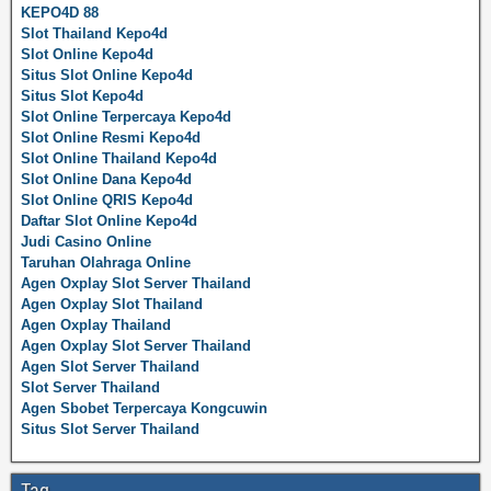
KEPO4D 88
Slot Thailand Kepo4d
Slot Online Kepo4d
Situs Slot Online Kepo4d
Situs Slot Kepo4d
Slot Online Terpercaya Kepo4d
Slot Online Resmi Kepo4d
Slot Online Thailand Kepo4d
Slot Online Dana Kepo4d
Slot Online QRIS Kepo4d
Daftar Slot Online Kepo4d
Judi Casino Online
Taruhan Olahraga Online
Agen Oxplay Slot Server Thailand
Agen Oxplay Slot Thailand
Agen Oxplay Thailand
Agen Oxplay Slot Server Thailand
Agen Slot Server Thailand
Slot Server Thailand
Agen Sbobet Terpercaya Kongcuwin
Situs Slot Server Thailand
Tag