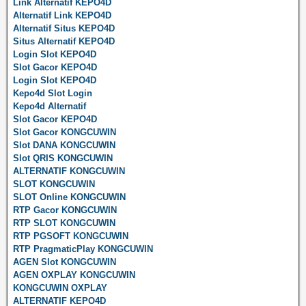
Link Alternatif KEPO4D
Alternatif Link KEPO4D
Alternatif Situs KEPO4D
Situs Alternatif KEPO4D
Login Slot KEPO4D
Slot Gacor KEPO4D
Login Slot KEPO4D
Kepo4d Slot Login
Kepo4d Alternatif
Slot Gacor KEPO4D
Slot Gacor KONGCUWIN
Slot DANA KONGCUWIN
Slot QRIS KONGCUWIN
ALTERNATIF KONGCUWIN
SLOT KONGCUWIN
SLOT Online KONGCUWIN
RTP Gacor KONGCUWIN
RTP SLOT KONGCUWIN
RTP PGSOFT KONGCUWIN
RTP PragmaticPlay KONGCUWIN
AGEN Slot KONGCUWIN
AGEN OXPLAY KONGCUWIN
KONGCUWIN OXPLAY
ALTERNATIF KEPO4D