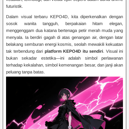
futuristik.
Dalam visual terbaru KEPO4D, kita diperkenalkan dengan
sosok wanita tangguh, berpakaian hitam elegan,
menggenggam dua katana bertenaga petir merah muda yang
menyala. Ia berdiri gagah di atas genangan air, dengan latar
belakang semburan energi kosmis, seolah mewakili kekuatan
tak terbendung dari
platform KEPO4D itu sendiri
. Visual ini
bukan sekadar estetika—ini adalah simbol perlawanan
terhadap kekalahan, simbol kemenangan besar, dan janji akan
peluang tanpa batas.