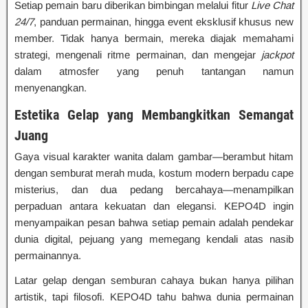
Setiap pemain baru diberikan bimbingan melalui fitur
Live Chat
24/7
, panduan permainan, hingga event eksklusif khusus new
member. Tidak hanya bermain, mereka diajak memahami
strategi, mengenali ritme permainan, dan mengejar
jackpot
dalam atmosfer yang penuh tantangan namun
menyenangkan.
Estetika Gelap yang Membangkitkan Semangat
Juang
Gaya visual karakter wanita dalam gambar—berambut hitam
dengan semburat merah muda, kostum modern berpadu cape
misterius, dan dua pedang bercahaya—menampilkan
perpaduan antara kekuatan dan elegansi. KEPO4D ingin
menyampaikan pesan bahwa setiap pemain adalah pendekar
dunia digital, pejuang yang memegang kendali atas nasib
permainannya.
Latar gelap dengan semburan cahaya bukan hanya pilihan
artistik, tapi filosofi. KEPO4D tahu bahwa dunia permainan