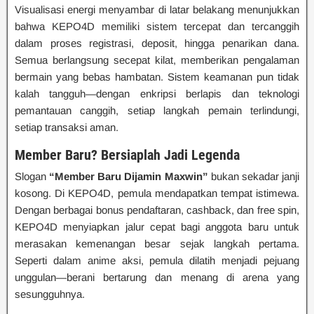
Visualisasi energi menyambar di latar belakang menunjukkan
bahwa KEPO4D memiliki sistem tercepat dan tercanggih
dalam proses registrasi, deposit, hingga penarikan dana.
Semua berlangsung secepat kilat, memberikan pengalaman
bermain yang bebas hambatan. Sistem keamanan pun tidak
kalah tangguh—dengan enkripsi berlapis dan teknologi
pemantauan canggih, setiap langkah pemain terlindungi,
setiap transaksi aman.
Member Baru? Bersiaplah Jadi Legenda
Slogan
“Member Baru Dijamin Maxwin”
bukan sekadar janji
kosong. Di KEPO4D, pemula mendapatkan tempat istimewa.
Dengan berbagai bonus pendaftaran, cashback, dan free spin,
KEPO4D menyiapkan jalur cepat bagi anggota baru untuk
merasakan kemenangan besar sejak langkah pertama.
Seperti dalam anime aksi, pemula dilatih menjadi pejuang
unggulan—berani bertarung dan menang di arena yang
sesungguhnya.