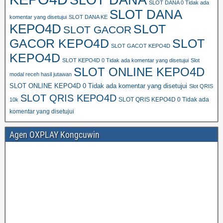
SLOT DANA 0 Tidak ada
SLOT DANA
komentar yang disetujui
SLOT DANA KE
KEPO4D
SLOT
SLOT GACOR
GACOR KEPO4D
SLOT
SLOT GACOT KEPO4D
KEPO4D
SLOT KEPO4D 0 Tidak ada komentar yang disetujui
Slot
SLOT ONLINE KEPO4D
modal receh hasil jutawan
SLOT ONLINE KEPO4D 0 Tidak ada komentar yang disetujui
Slot QRIS
SLOT QRIS KEPO4D
SLOT QRIS KEPO4D 0 Tidak ada
10k
komentar yang disetujui
Agen OXPLAY Kongcuwin