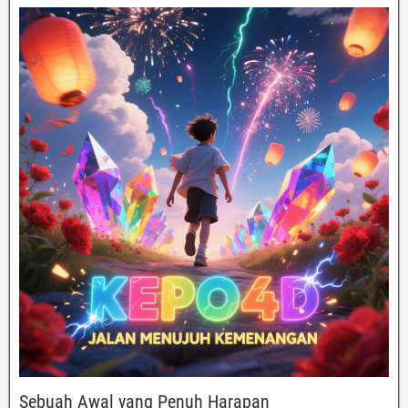
Sebuah Awal yang Penuh Harapan