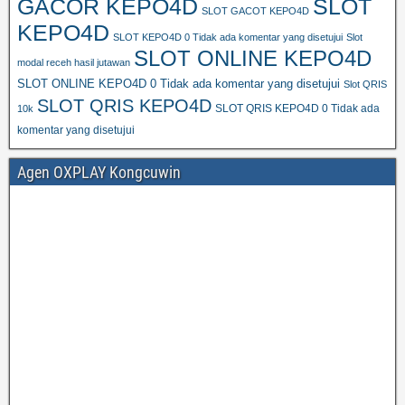
GACOR KEPO4D
SLOT
SLOT GACOT KEPO4D
KEPO4D
SLOT KEPO4D 0 Tidak ada komentar yang disetujui
Slot
SLOT ONLINE KEPO4D
modal receh hasil jutawan
SLOT ONLINE KEPO4D 0 Tidak ada komentar yang disetujui
Slot QRIS
SLOT QRIS KEPO4D
SLOT QRIS KEPO4D 0 Tidak ada
10k
komentar yang disetujui
Agen OXPLAY Kongcuwin