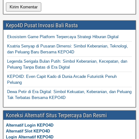
Kepo4D Pusat Invoasi Bali Rasta
Ekosistem Game Platform Terpercaya Strategi Hiburan Digital
Ksatria Senyap di Pusaran Dimensi: Simbol Keberanian, Teknologi,
dan Peluang Baru Bersama KEPO4D
Legenda Serigala Bulan Putih: Simbol Keberanian, Kecepatan, dan
Peluang Tanpa Batas di Era Digital
KEPO4D: Even Capit Kado di Dunia Arcade Futuristik Penuh
Peluang
Dewa Petir di Era Digital: Simbol Kekuatan, Keberanian, dan Peluang
Tak Terbatas Bersama KEPO4D
Koneksi Alternatif Situs Terpercaya Dan Resmi
Alternatif Login KEPO4D
Alternatif Slot KEPO4D
Login Alternatif KEPO4D