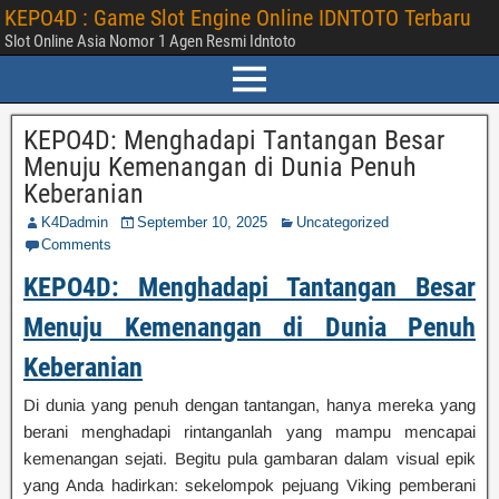
KEPO4D : Game Slot Engine Online IDNTOTO Terbaru
Slot Online Asia Nomor 1 Agen Resmi Idntoto
KEPO4D: Menghadapi Tantangan Besar
Menuju Kemenangan di Dunia Penuh
Keberanian
K4Dadmin
September 10, 2025
Uncategorized
Comments
KEPO4D: Menghadapi Tantangan Besar
Menuju Kemenangan di Dunia Penuh
Keberanian
Di dunia yang penuh dengan tantangan, hanya mereka yang
berani menghadapi rintanganlah yang mampu mencapai
kemenangan sejati. Begitu pula gambaran dalam visual epik
yang Anda hadirkan: sekelompok pejuang Viking pemberani