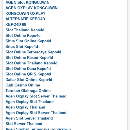
AGEN Slot KONGCUWIN
AGEN OXPLAY KONGCUWIN
KONGCUWIN OXPLAY
ALTERNATIF KEPO4D
KEPO4D 88
Slot Thailand Kepo4d
Slot Online Kepo4d
Situs Slot Online Kepo4d
Situs Slot Kepo4d
Slot Online Terpercaya Kepo4d
Slot Online Resmi Kepo4d
Slot Online Thailand Kepo4d
Slot Online Dana Kepo4d
Slot Online QRIS Kepo4d
Daftar Slot Online Kepo4d
Judi Casino Online
Taruhan Olahraga Online
Agen Oxplay Slot Server Thailand
Agen Oxplay Slot Thailand
Agen Oxplay Thailand
Agen Oxplay Slot Server Thailand
Agen Slot Server Thailand
Slot Server Thailand
Agen Sbobet Terpercaya Kongcuwin