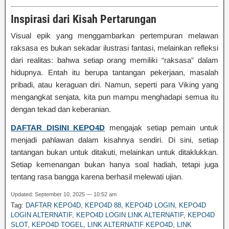
Inspirasi dari Kisah Pertarungan
Visual epik yang menggambarkan pertempuran melawan
raksasa es bukan sekadar ilustrasi fantasi, melainkan refleksi
dari realitas: bahwa setiap orang memiliki “raksasa” dalam
hidupnya. Entah itu berupa tantangan pekerjaan, masalah
pribadi, atau keraguan diri. Namun, seperti para Viking yang
mengangkat senjata, kita pun mampu menghadapi semua itu
dengan tekad dan keberanian.
DAFTAR DISINI KEPO4D
mengajak setiap pemain untuk
menjadi pahlawan dalam kisahnya sendiri. Di sini, setiap
tantangan bukan untuk ditakuti, melainkan untuk ditaklukkan.
Setiap kemenangan bukan hanya soal hadiah, tetapi juga
tentang rasa bangga karena berhasil melewati ujian.
Updated: September 10, 2025 — 10:52 am
Tag:
DAFTAR KEPO4D
,
KEPO4D 88
,
KEPO4D LOGIN
,
KEPO4D
LOGIN ALTERNATIF
,
KEPO4D LOGIN LINK ALTERNATIF
,
KEPO4D
SLOT
,
KEPO4D TOGEL
,
LINK ALTERNATIF KEPO4D
,
LINK