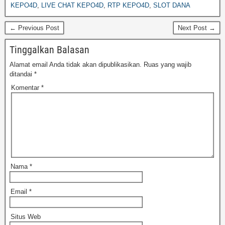
KEPO4D
,
LIVE CHAT KEPO4D
,
RTP KEPO4D
,
SLOT DANA
← Previous Post
Next Post →
Tinggalkan Balasan
Alamat email Anda tidak akan dipublikasikan.
Ruas yang wajib
ditandai
*
Komentar
*
Nama
*
Email
*
Situs Web