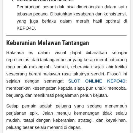
Pertarungan besar tidak bisa dimenangkan dalam satu
tebasan pedang. Dibutuhkan kesabaran dan konsistensi,
yang juga berlaku dalam meraih hasil optimal di
KEPO4D.
Keberanian Melawan Tantangan
Raksasa es dalam visual dapat diibaratkan sebagai
representasi dari tantangan besar yang kerap membuat orang
ragu untuk melangkah. Namun, keberanian sejati lahir ketika
seseorang berani melawan rasa takutnya sendiri. Filosofi ini
sejalan dengan semangat
SLOT ONLINE KEPO4D
:
memberikan kesempatan kepada siapa pun untuk mencoba,
berjuang, dan menikmati pengalaman penuh kejutan.
Setiap pemain adalah pejuang yang sedang menempuh
perjalanan epik. Jalan menuju kemenangan tidak selalu
mudah, tetapi dengan keberanian, strategi, dan keyakinan,
peluang besar selalu menanti di depan.