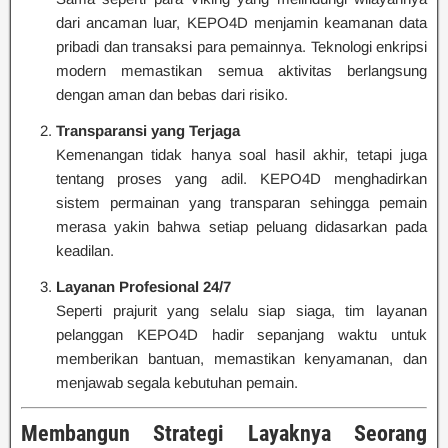
dari ancaman luar, KEPO4D menjamin keamanan data
pribadi dan transaksi para pemainnya. Teknologi enkripsi
modern memastikan semua aktivitas berlangsung
dengan aman dan bebas dari risiko.
Transparansi yang Terjaga
Kemenangan tidak hanya soal hasil akhir, tetapi juga
tentang proses yang adil. KEPO4D menghadirkan
sistem permainan yang transparan sehingga pemain
merasa yakin bahwa setiap peluang didasarkan pada
keadilan.
Layanan Profesional 24/7
Seperti prajurit yang selalu siap siaga, tim layanan
pelanggan KEPO4D hadir sepanjang waktu untuk
memberikan bantuan, memastikan kenyamanan, dan
menjawab segala kebutuhan pemain.
Membangun Strategi Layaknya Seorang