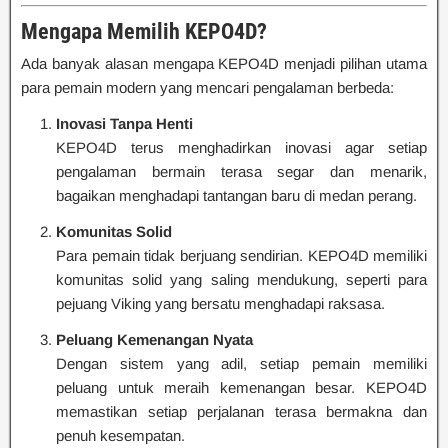
Mengapa Memilih KEPO4D?
Ada banyak alasan mengapa KEPO4D menjadi pilihan utama
para pemain modern yang mencari pengalaman berbeda:
Inovasi Tanpa Henti
KEPO4D terus menghadirkan inovasi agar setiap
pengalaman bermain terasa segar dan menarik,
bagaikan menghadapi tantangan baru di medan perang.
Komunitas Solid
Para pemain tidak berjuang sendirian. KEPO4D memiliki
komunitas solid yang saling mendukung, seperti para
pejuang Viking yang bersatu menghadapi raksasa.
Peluang Kemenangan Nyata
Dengan sistem yang adil, setiap pemain memiliki
peluang untuk meraih kemenangan besar. KEPO4D
memastikan setiap perjalanan terasa bermakna dan
penuh kesempatan.