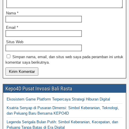
Nama
*
Email
*
Situs Web
Simpan nama, email, dan situs web saya pada peramban ini untuk
komentar saya berikutnya.
Kepo4D Pusat Invoasi Bali Rasta
Ekosistem Game Platform Terpercaya Strategi Hiburan Digital
Ksatria Senyap di Pusaran Dimensi: Simbol Keberanian, Teknologi,
dan Peluang Baru Bersama KEPO4D
Legenda Serigala Bulan Putih: Simbol Keberanian, Kecepatan, dan
Peluang Tanpa Batas di Era Digital