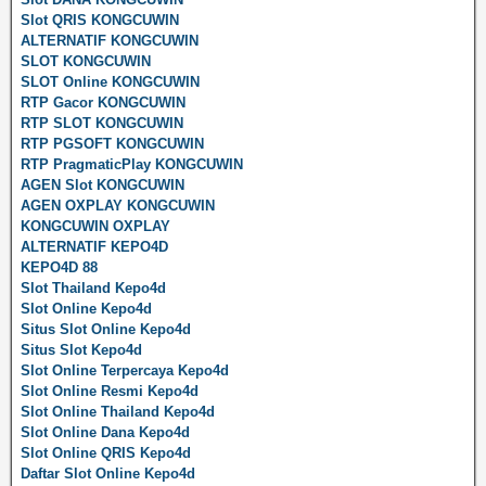
Slot QRIS KONGCUWIN
ALTERNATIF KONGCUWIN
SLOT KONGCUWIN
SLOT Online KONGCUWIN
RTP Gacor KONGCUWIN
RTP SLOT KONGCUWIN
RTP PGSOFT KONGCUWIN
RTP PragmaticPlay KONGCUWIN
AGEN Slot KONGCUWIN
AGEN OXPLAY KONGCUWIN
KONGCUWIN OXPLAY
ALTERNATIF KEPO4D
KEPO4D 88
Slot Thailand Kepo4d
Slot Online Kepo4d
Situs Slot Online Kepo4d
Situs Slot Kepo4d
Slot Online Terpercaya Kepo4d
Slot Online Resmi Kepo4d
Slot Online Thailand Kepo4d
Slot Online Dana Kepo4d
Slot Online QRIS Kepo4d
Daftar Slot Online Kepo4d