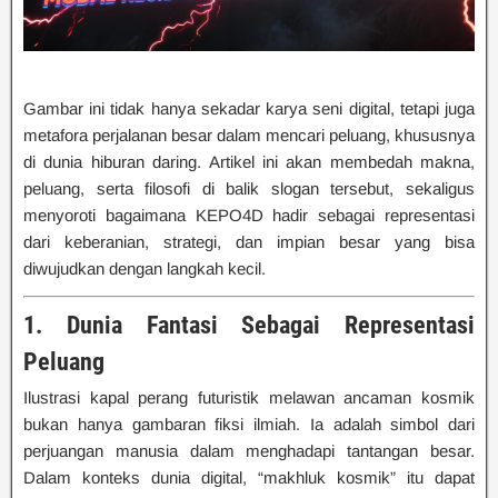
Gambar ini tidak hanya sekadar karya seni digital, tetapi juga
metafora perjalanan besar dalam mencari peluang, khususnya
di dunia hiburan daring. Artikel ini akan membedah makna,
peluang, serta filosofi di balik slogan tersebut, sekaligus
menyoroti bagaimana KEPO4D hadir sebagai representasi
dari keberanian, strategi, dan impian besar yang bisa
diwujudkan dengan langkah kecil.
1. Dunia Fantasi Sebagai Representasi
Peluang
Ilustrasi kapal perang futuristik melawan ancaman kosmik
bukan hanya gambaran fiksi ilmiah. Ia adalah simbol dari
perjuangan manusia dalam menghadapi tantangan besar.
Dalam konteks dunia digital, “makhluk kosmik” itu dapat