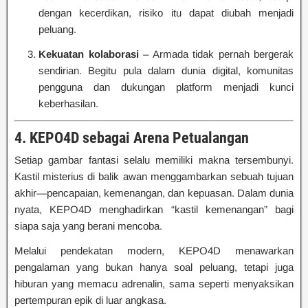
dengan kecerdikan, risiko itu dapat diubah menjadi
peluang.
Kekuatan kolaborasi
– Armada tidak pernah bergerak
sendirian. Begitu pula dalam dunia digital, komunitas
pengguna dan dukungan platform menjadi kunci
keberhasilan.
4. KEPO4D sebagai Arena Petualangan
Setiap gambar fantasi selalu memiliki makna tersembunyi.
Kastil misterius di balik awan menggambarkan sebuah tujuan
akhir—pencapaian, kemenangan, dan kepuasan. Dalam dunia
nyata, KEPO4D menghadirkan “kastil kemenangan” bagi
siapa saja yang berani mencoba.
Melalui pendekatan modern, KEPO4D menawarkan
pengalaman yang bukan hanya soal peluang, tetapi juga
hiburan yang memacu adrenalin, sama seperti menyaksikan
pertempuran epik di luar angkasa.