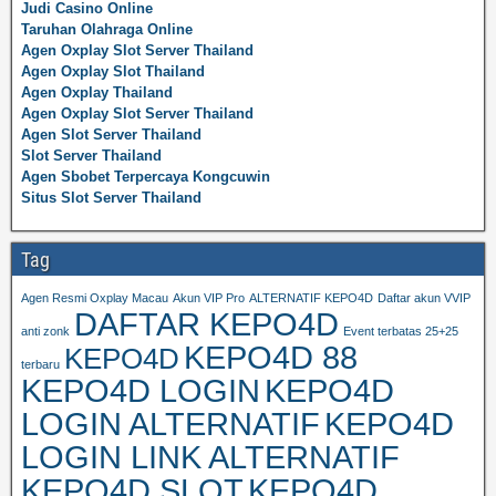
Judi Casino Online
Taruhan Olahraga Online
Agen Oxplay Slot Server Thailand
Agen Oxplay Slot Thailand
Agen Oxplay Thailand
Agen Oxplay Slot Server Thailand
Agen Slot Server Thailand
Slot Server Thailand
Agen Sbobet Terpercaya Kongcuwin
Situs Slot Server Thailand
Tag
Agen Resmi Oxplay Macau
Akun VIP Pro
ALTERNATIF KEPO4D
Daftar akun VVIP
DAFTAR KEPO4D
anti zonk
Event terbatas 25+25
KEPO4D 88
KEPO4D
terbaru
KEPO4D LOGIN
KEPO4D
LOGIN ALTERNATIF
KEPO4D
LOGIN LINK ALTERNATIF
KEPO4D SLOT
KEPO4D