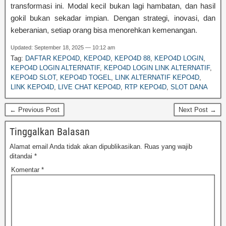
transformasi ini. Modal kecil bukan lagi hambatan, dan hasil
gokil bukan sekadar impian. Dengan strategi, inovasi, dan
keberanian, setiap orang bisa menorehkan kemenangan.
Updated: September 18, 2025 — 10:12 am
Tag:
DAFTAR KEPO4D
,
KEPO4D
,
KEPO4D 88
,
KEPO4D LOGIN
,
KEPO4D LOGIN ALTERNATIF
,
KEPO4D LOGIN LINK ALTERNATIF
,
KEPO4D SLOT
,
KEPO4D TOGEL
,
LINK ALTERNATIF KEPO4D
,
LINK KEPO4D
,
LIVE CHAT KEPO4D
,
RTP KEPO4D
,
SLOT DANA
← Previous Post
Next Post →
Tinggalkan Balasan
Alamat email Anda tidak akan dipublikasikan.
Ruas yang wajib
ditandai
*
Komentar
*