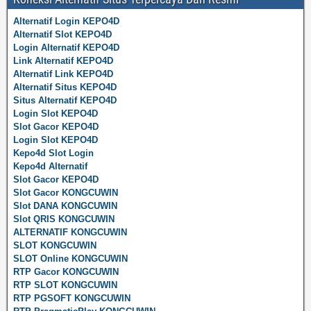
Alternatif Login KEPO4D
Alternatif Slot KEPO4D
Login Alternatif KEPO4D
Link Alternatif KEPO4D
Alternatif Link KEPO4D
Alternatif Situs KEPO4D
Situs Alternatif KEPO4D
Login Slot KEPO4D
Slot Gacor KEPO4D
Login Slot KEPO4D
Kepo4d Slot Login
Kepo4d Alternatif
Slot Gacor KEPO4D
Slot Gacor KONGCUWIN
Slot DANA KONGCUWIN
Slot QRIS KONGCUWIN
ALTERNATIF KONGCUWIN
SLOT KONGCUWIN
SLOT Online KONGCUWIN
RTP Gacor KONGCUWIN
RTP SLOT KONGCUWIN
RTP PGSOFT KONGCUWIN