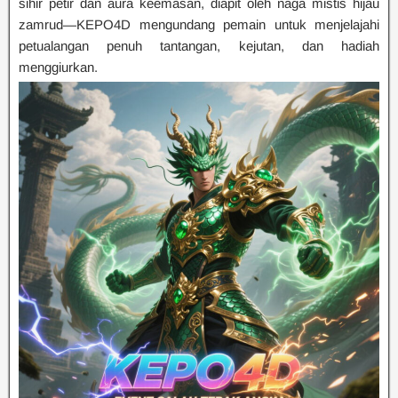
sihir petir dan aura keemasan, diapit oleh naga mistis hijau
zamrud—KEPO4D mengundang pemain untuk menjelajahi
petualangan penuh tantangan, kejutan, dan hadiah
menggiurkan.