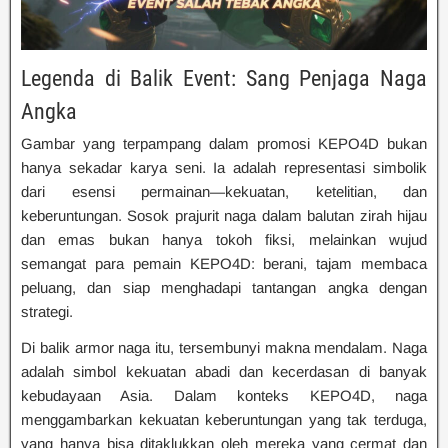
Legenda di Balik Event: Sang Penjaga Naga
Angka
Gambar yang terpampang dalam promosi KEPO4D bukan
hanya sekadar karya seni. Ia adalah representasi simbolik
dari esensi permainan—kekuatan, ketelitian, dan
keberuntungan. Sosok prajurit naga dalam balutan zirah hijau
dan emas bukan hanya tokoh fiksi, melainkan wujud
semangat para pemain KEPO4D: berani, tajam membaca
peluang, dan siap menghadapi tantangan angka dengan
strategi.
Di balik armor naga itu, tersembunyi makna mendalam. Naga
adalah simbol kekuatan abadi dan kecerdasan di banyak
kebudayaan Asia. Dalam konteks KEPO4D, naga
menggambarkan kekuatan keberuntungan yang tak terduga,
yang hanya bisa ditaklukkan oleh mereka yang cermat dan