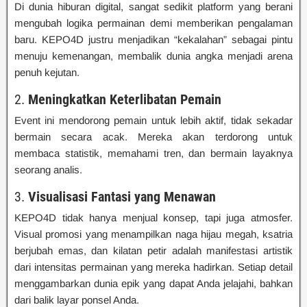
Di dunia hiburan digital, sangat sedikit platform yang berani
mengubah logika permainan demi memberikan pengalaman
baru. KEPO4D justru menjadikan “kekalahan” sebagai pintu
menuju kemenangan, membalik dunia angka menjadi arena
penuh kejutan.
2.
Meningkatkan Keterlibatan Pemain
Event ini mendorong pemain untuk lebih aktif, tidak sekadar
bermain secara acak. Mereka akan terdorong untuk
membaca statistik, memahami tren, dan bermain layaknya
seorang analis.
3.
Visualisasi Fantasi yang Menawan
KEPO4D tidak hanya menjual konsep, tapi juga atmosfer.
Visual promosi yang menampilkan naga hijau megah, ksatria
berjubah emas, dan kilatan petir adalah manifestasi artistik
dari intensitas permainan yang mereka hadirkan. Setiap detail
menggambarkan dunia epik yang dapat Anda jelajahi, bahkan
dari balik layar ponsel Anda.