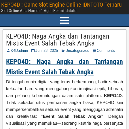
KEPO4D : Game Slot Engine Online IDNTOTO Terbaru
Slot Online Asia Nomor 1 Agen Resmi Idntoto
KEPO4D: Naga Angka dan Tantangan
Mistis Event Salah Tebak Angka
K4Dadmin
Juni 28, 2025
Uncategorized
Comments
KEPO4D: Naga Angka dan Tantangan
Mistis Event Salah Tebak Angka
Di tengah dunia digital yang terus berkembang, hadir sebuah
kekuatan baru yang menggabungkan imajinasi epik, hiburan,
dan peluang keberuntungan dalam satu platform:
KEPO4D
.
Tidak sekadar situs permainan angka biasa, KEPO4D kini
mempersembahkan sebuah event yang menggugah adrenalin
dan kreativitas:
“Event Salah Tebak Angka”
. Dengan
visualisasi yang memukau—seorang ksatria naga bersenjata