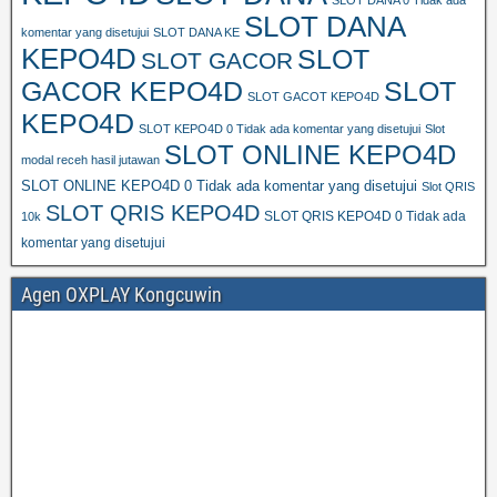
SLOT DANA 0 Tidak ada
SLOT DANA
komentar yang disetujui
SLOT DANA KE
KEPO4D
SLOT
SLOT GACOR
GACOR KEPO4D
SLOT
SLOT GACOT KEPO4D
KEPO4D
SLOT KEPO4D 0 Tidak ada komentar yang disetujui
Slot
SLOT ONLINE KEPO4D
modal receh hasil jutawan
SLOT ONLINE KEPO4D 0 Tidak ada komentar yang disetujui
Slot QRIS
SLOT QRIS KEPO4D
SLOT QRIS KEPO4D 0 Tidak ada
10k
komentar yang disetujui
Agen OXPLAY Kongcuwin