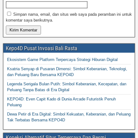
Simpan nama, email, dan situs web saya pada peramban ini untuk
komentar saya berikutnya.
Kepo4D Pusat Invoasi Bali Rasta
Ekosistem Game Platform Terpercaya Strategi Hiburan Digital
Ksatria Senyap di Pusaran Dimensi: Simbol Keberanian, Teknologi,
dan Peluang Baru Bersama KEPO4D
Legenda Serigala Bulan Putih: Simbol Keberanian, Kecepatan, dan
Peluang Tanpa Batas di Era Digital
KEPO4D: Even Capit Kado di Dunia Arcade Futuristik Penuh
Peluang
Dewa Petir di Era Digital: Simbol Kekuatan, Keberanian, dan Peluang
Tak Terbatas Bersama KEPO4D
Koneksi Alternatif Situs Terpercaya Dan Resmi