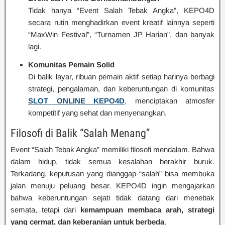
Tidak hanya “Event Salah Tebak Angka”, KEPO4D
secara rutin menghadirkan event kreatif lainnya seperti
“MaxWin Festival”, “Turnamen JP Harian”, dan banyak
lagi.
Komunitas Pemain Solid
Di balik layar, ribuan pemain aktif setiap harinya berbagi
strategi, pengalaman, dan keberuntungan di komunitas
SLOT ONLINE KEPO4D
, menciptakan atmosfer
kompetitif yang sehat dan menyenangkan.
Filosofi di Balik “Salah Menang”
Event “Salah Tebak Angka” memiliki filosofi mendalam. Bahwa
dalam hidup, tidak semua kesalahan berakhir buruk.
Terkadang, keputusan yang dianggap “salah” bisa membuka
jalan menuju peluang besar. KEPO4D ingin mengajarkan
bahwa keberuntungan sejati tidak datang dari menebak
semata, tetapi dari
kemampuan membaca arah, strategi
yang cermat, dan keberanian untuk berbeda
.