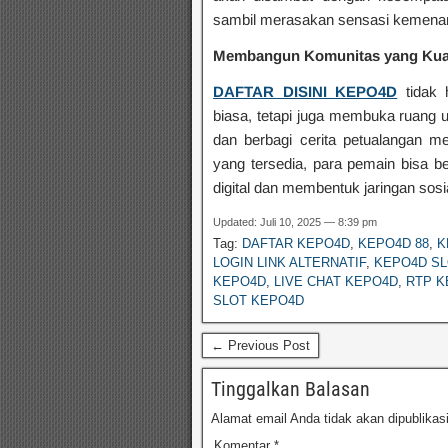
sambil merasakan sensasi kemenang
Membangun Komunitas yang Kua
DAFTAR DISINI KEPO4D
tidak 
biasa, tetapi juga membuka ruang
dan berbagi cerita petualangan m
yang tersedia, para pemain bisa b
digital dan membentuk jaringan sosia
Updated: Juli 10, 2025 — 8:39 pm
Tag:
DAFTAR KEPO4D
,
KEPO4D 88
,
K
LOGIN LINK ALTERNATIF
,
KEPO4D SL
KEPO4D
,
LIVE CHAT KEPO4D
,
RTP K
SLOT KEPO4D
← Previous Post
Tinggalkan Balasan
Alamat email Anda tidak akan dipublikas
Komentar
*