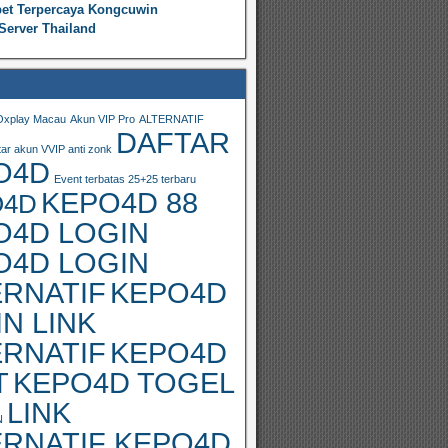
et Terpercaya Kongcuwin
 Server Thailand
Oxplay Macau
Akun VIP Pro
ALTERNATIF
DAFTAR
tar akun VVIP anti zonk
O4D
Event terbatas 25+25 terbaru
KEPO4D 88
O4D
O4D LOGIN
O4D LOGIN
ERNATIF
KEPO4D
N LINK
ERNATIF
KEPO4D
T
KEPO4D TOGEL
LINK
N
ERNATIF KEPO4D