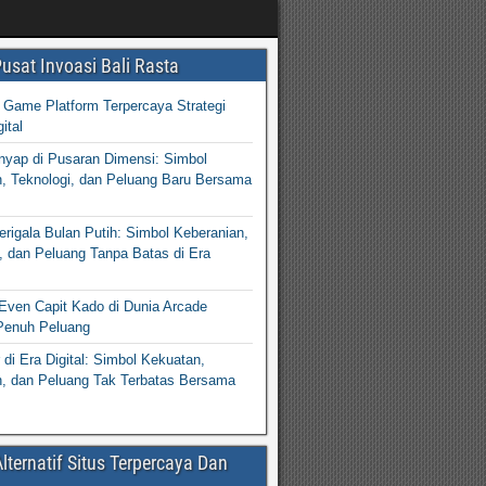
sat Invoasi Bali Rasta
Game Platform Terpercaya Strategi
ital
nyap di Pusaran Dimensi: Simbol
, Teknologi, dan Peluang Baru Bersama
rigala Bulan Putih: Simbol Keberanian,
 dan Peluang Tanpa Batas di Era
ven Capit Kado di Dunia Arcade
 Penuh Peluang
 di Era Digital: Simbol Kekuatan,
n, dan Peluang Tak Terbatas Bersama
lternatif Situs Terpercaya Dan