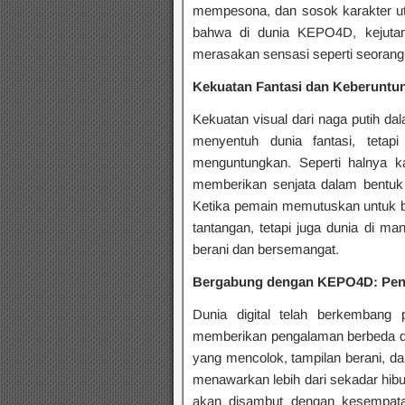
mempesona, dan sosok karakter ut
bahwa di dunia KEPO4D, kejutan
merasakan sensasi seperti seoran
Kekuatan Fantasi dan Keberuntu
Kekuatan visual dari naga putih 
menyentuh dunia fantasi, teta
menguntungkan. Seperti halnya 
memberikan senjata dalam bentuk
Ketika pemain memutuskan untuk 
tantangan, tetapi juga dunia di m
berani dan bersemangat.
Bergabung dengan KEPO4D: Peng
Dunia digital telah berkembang
memberikan pengalaman berbeda da
yang mencolok, tampilan berani, da
menawarkan lebih dari sekadar hi
akan disambut dengan kesempata