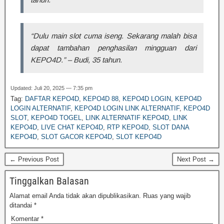
“Dulu main slot cuma iseng. Sekarang malah bisa
dapat tambahan penghasilan mingguan dari
KEPO4D.”
– Budi, 35 tahun.
Updated: Juli 20, 2025 — 7:35 pm
Tag:
DAFTAR KEPO4D
,
KEPO4D 88
,
KEPO4D LOGIN
,
KEPO4D
LOGIN ALTERNATIF
,
KEPO4D LOGIN LINK ALTERNATIF
,
KEPO4D
SLOT
,
KEPO4D TOGEL
,
LINK ALTERNATIF KEPO4D
,
LINK
KEPO4D
,
LIVE CHAT KEPO4D
,
RTP KEPO4D
,
SLOT DANA
KEPO4D
,
SLOT GACOR KEPO4D
,
SLOT KEPO4D
← Previous Post
Next Post →
Tinggalkan Balasan
Alamat email Anda tidak akan dipublikasikan.
Ruas yang wajib
ditandai
*
Komentar
*