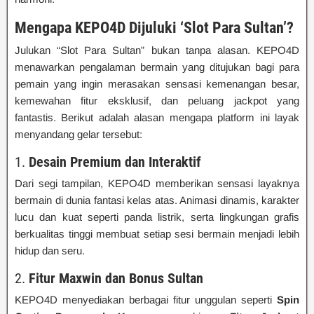
Mengapa KEPO4D Dijuluki ‘Slot Para Sultan’?
Julukan “Slot Para Sultan” bukan tanpa alasan. KEPO4D
menawarkan pengalaman bermain yang ditujukan bagi para
pemain yang ingin merasakan sensasi kemenangan besar,
kemewahan fitur eksklusif, dan peluang jackpot yang
fantastis. Berikut adalah alasan mengapa platform ini layak
menyandang gelar tersebut:
1.
Desain Premium dan Interaktif
Dari segi tampilan, KEPO4D memberikan sensasi layaknya
bermain di dunia fantasi kelas atas. Animasi dinamis, karakter
lucu dan kuat seperti panda listrik, serta lingkungan grafis
berkualitas tinggi membuat setiap sesi bermain menjadi lebih
hidup dan seru.
2.
Fitur Maxwin dan Bonus Sultan
KEPO4D menyediakan berbagai fitur unggulan seperti
Spin