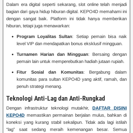
Dalam era digital seperti sekarang, slot online telah menjadi
bagian dari gaya hidup hiburan digital. KEPO4D memahami ini
dengan sangat baik. Platform ini tidak hanya memberikan
hiburan, tetapi juga menawarkan:
Program Loyalitas Sultan
: Setiap pemain bisa naik
level VIP dan mendapatkan bonus eksklusif mingguan.
Turnamen Harian dan Mingguan
: Bersaing dengan
pemain lain untuk memperebutkan hadiah jutaan rupiah.
Fitur Sosial dan Komunitas
: Bergabung dalam
komunitas para sultan KEPO4D yang aktif, ramah, dan
penuh strategi menang.
Teknologi Anti-Lag dan Anti-Rungkad
Dengan infrastruktur teknologi mutakhir,
DAFTAR DISINI
KEPO4D
memastikan permainan berjalan mulus, bahkan di
koneksi yang kurang stabil sekalipun. Tidak ada lagi istilah
“lag” saat sedang meraih kemenangan besar. Semua