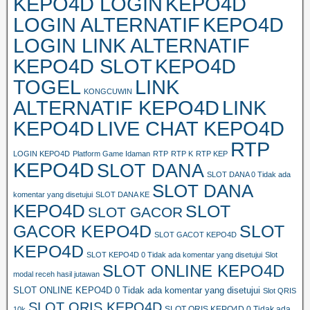
KEPO4D LOGIN
KEPO4D
LOGIN ALTERNATIF
KEPO4D
LOGIN LINK ALTERNATIF
KEPO4D SLOT
KEPO4D
TOGEL
LINK
KONGCUWIN
ALTERNATIF KEPO4D
LINK
KEPO4D
LIVE CHAT KEPO4D
RTP
LOGIN KEPO4D
Platform Game Idaman
RTP
RTP K
RTP KEP
KEPO4D
SLOT DANA
SLOT DANA 0 Tidak ada
SLOT DANA
komentar yang disetujui
SLOT DANA KE
KEPO4D
SLOT
SLOT GACOR
GACOR KEPO4D
SLOT
SLOT GACOT KEPO4D
KEPO4D
SLOT KEPO4D 0 Tidak ada komentar yang disetujui
Slot
SLOT ONLINE KEPO4D
modal receh hasil jutawan
SLOT ONLINE KEPO4D 0 Tidak ada komentar yang disetujui
Slot QRIS
SLOT QRIS KEPO4D
SLOT QRIS KEPO4D 0 Tidak ada
10k