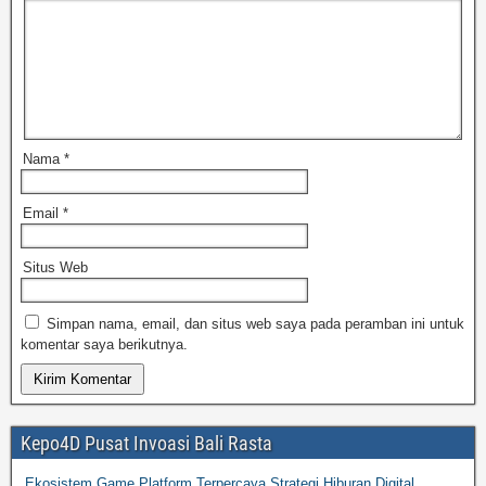
Nama
*
Email
*
Situs Web
Simpan nama, email, dan situs web saya pada peramban ini untuk
komentar saya berikutnya.
Kepo4D Pusat Invoasi Bali Rasta
Ekosistem Game Platform Terpercaya Strategi Hiburan Digital