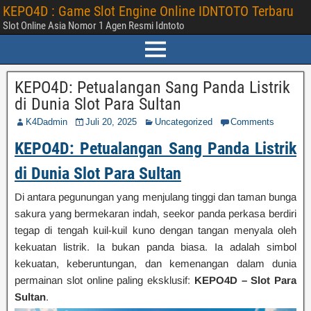
KEPO4D : Game Slot Engine Online IDNTOTO Terbaru
Slot Online Asia Nomor 1 Agen Resmi Idntoto
KEPO4D: Petualangan Sang Panda Listrik
di Dunia Slot Para Sultan
K4Dadmin
Juli 20, 2025
Uncategorized
Comments
KEPO4D: Petualangan Sang Panda Listrik
di Dunia Slot Para Sultan
Di antara pegunungan yang menjulang tinggi dan taman bunga
sakura yang bermekaran indah, seekor panda perkasa berdiri
tegap di tengah kuil-kuil kuno dengan tangan menyala oleh
kekuatan listrik. Ia bukan panda biasa. Ia adalah simbol
kekuatan, keberuntungan, dan kemenangan dalam dunia
permainan slot online paling eksklusif:
KEPO4D – Slot Para
Sultan
.