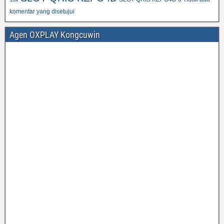
komentar yang disetujui
Agen OXPLAY Kongcuwin