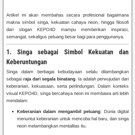
Artikel ini akan membahas secara profesional bagaimana
makna simbol singa, kekuatan cahaya neon, hingga filosofi
dari slogan KEPO4D mampu memberikan inspirasi,
semangat, sekaligus peluang besar bagi para penggunanya.
1. Singa sebagai Simbol Kekuatan dan
Keberuntungan
Singa dalam berbagai kebudayaan selalu dilambangkan
sebagai
raja dari segala binatang
. Ia adalah perwujudan dari
keberanian, kekuasaan, serta perlindungan. Dalam konteks
visual KEPO4D, singa bercahaya neon ini membawa arti lebih
mendalam:
Keberanian dalam mengambil peluang
: Dunia digital
menuntut keberanian untuk mencoba hal baru, dan singa
neon melambangkan mentalitas itu.