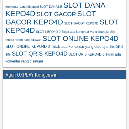
SLOT DANA
komentar yang disetujui
SLOT DANA KE
KEPO4D
SLOT
SLOT GACOR
GACOR KEPO4D
SLOT
SLOT GACOT KEPO4D
KEPO4D
SLOT KEPO4D 0 Tidak ada komentar yang disetujui
Slot
SLOT ONLINE KEPO4D
modal receh hasil jutawan
SLOT ONLINE KEPO4D 0 Tidak ada komentar yang disetujui
Slot QRIS
SLOT QRIS KEPO4D
SLOT QRIS KEPO4D 0 Tidak ada
10k
komentar yang disetujui
Agen OXPLAY Kongcuwin