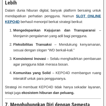
Lebih
Dalam dunia hiburan digital, banyak platform bersaing untuk
mendapatkan perhatian pengguna. Namun
SLOT ONLINE
KEPO4D
berhasil menonjol berkat strategi berikut:
Mengedepankan Kejujuran dan Transparansi
–
Menjamin pengalaman yang adil bagi pengguna.
Fleksibilitas Transaksi
– Mendukung kenyamanan,
sesuai dengan slogan “WD berkali-kali.”
Konsistensi Inovasi
– Selalu menghadirkan pembaruan
agar pengguna tidak merasa bosan.
Komunitas yang Solid
– KEPO4D membangun ruang
interaktif untuk para penggunanya.
Strategi ini membuat KEPO4D tidak hanya sekadar layanan,
tetapi juga
ekosistem hiburan dan peluang.
7. Menghubungkan Diri dengan Semesta