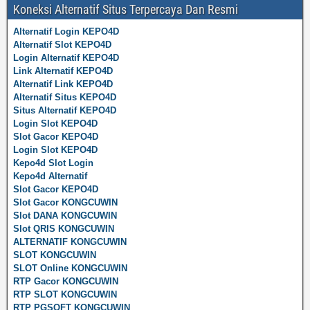
Koneksi Alternatif Situs Terpercaya Dan Resmi
Alternatif Login KEPO4D
Alternatif Slot KEPO4D
Login Alternatif KEPO4D
Link Alternatif KEPO4D
Alternatif Link KEPO4D
Alternatif Situs KEPO4D
Situs Alternatif KEPO4D
Login Slot KEPO4D
Slot Gacor KEPO4D
Login Slot KEPO4D
Kepo4d Slot Login
Kepo4d Alternatif
Slot Gacor KEPO4D
Slot Gacor KONGCUWIN
Slot DANA KONGCUWIN
Slot QRIS KONGCUWIN
ALTERNATIF KONGCUWIN
SLOT KONGCUWIN
SLOT Online KONGCUWIN
RTP Gacor KONGCUWIN
RTP SLOT KONGCUWIN
RTP PGSOFT KONGCUWIN