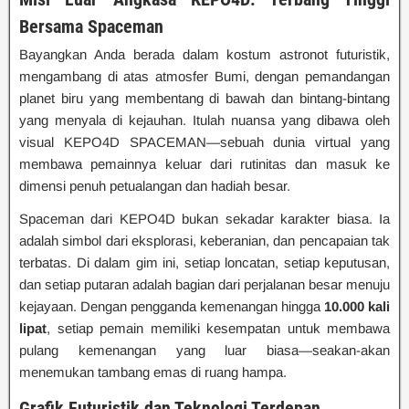
Bersama Spaceman
Bayangkan Anda berada dalam kostum astronot futuristik,
mengambang di atas atmosfer Bumi, dengan pemandangan
planet biru yang membentang di bawah dan bintang-bintang
yang menyala di kejauhan. Itulah nuansa yang dibawa oleh
visual KEPO4D SPACEMAN—sebuah dunia virtual yang
membawa pemainnya keluar dari rutinitas dan masuk ke
dimensi penuh petualangan dan hadiah besar.
Spaceman dari KEPO4D bukan sekadar karakter biasa. Ia
adalah simbol dari eksplorasi, keberanian, dan pencapaian tak
terbatas. Di dalam gim ini, setiap loncatan, setiap keputusan,
dan setiap putaran adalah bagian dari perjalanan besar menuju
kejayaan. Dengan pengganda kemenangan hingga
10.000 kali
lipat
, setiap pemain memiliki kesempatan untuk membawa
pulang kemenangan yang luar biasa—seakan-akan
menemukan tambang emas di ruang hampa.
Grafik Futuristik dan Teknologi Terdepan