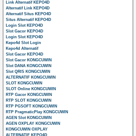
Link Alternatif KEPO4D
Alternatif Link KEPO4D
Alternatif Situs KEPO4D
Situs Alternatif KEPO4D
Login Slot KEPO4D
Slot Gacor KEPO4D
Login Slot KEPO4D
Kepo4d Slot Login
Kepo4d Alternatif
Slot Gacor KEPO4D
Slot Gacor KONGCUWIN
Slot DANA KONGCUWIN
Slot QRIS KONGCUWIN
ALTERNATIF KONGCUWIN
SLOT KONGCUWIN
SLOT Online KONGCUWIN
RTP Gacor KONGCUWIN
RTP SLOT KONGCUWIN
RTP PGSOFT KONGCUWIN
RTP PragmaticPlay KONGCUWIN
AGEN Slot KONGCUWIN
AGEN OXPLAY KONGCUWIN
KONGCUWIN OXPLAY
ALTERNATIF KEPO4D