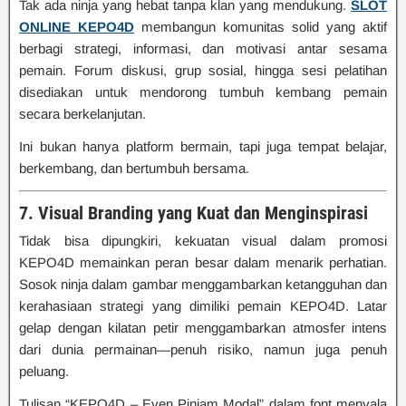
Tak ada ninja yang hebat tanpa klan yang mendukung.
SLOT
ONLINE KEPO4D
membangun komunitas solid yang aktif
berbagi strategi, informasi, dan motivasi antar sesama
pemain. Forum diskusi, grup sosial, hingga sesi pelatihan
disediakan untuk mendorong tumbuh kembang pemain
secara berkelanjutan.
Ini bukan hanya platform bermain, tapi juga tempat belajar,
berkembang, dan bertumbuh bersama.
7. Visual Branding yang Kuat dan Menginspirasi
Tidak bisa dipungkiri, kekuatan visual dalam promosi
KEPO4D memainkan peran besar dalam menarik perhatian.
Sosok ninja dalam gambar menggambarkan ketangguhan dan
kerahasiaan strategi yang dimiliki pemain KEPO4D. Latar
gelap dengan kilatan petir menggambarkan atmosfer intens
dari dunia permainan—penuh risiko, namun juga penuh
peluang.
Tulisan “KEPO4D – Even Pinjam Modal” dalam font menyala