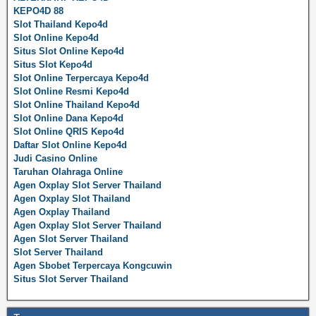
KEPO4D 88
Slot Thailand Kepo4d
Slot Online Kepo4d
Situs Slot Online Kepo4d
Situs Slot Kepo4d
Slot Online Terpercaya Kepo4d
Slot Online Resmi Kepo4d
Slot Online Thailand Kepo4d
Slot Online Dana Kepo4d
Slot Online QRIS Kepo4d
Daftar Slot Online Kepo4d
Judi Casino Online
Taruhan Olahraga Online
Agen Oxplay Slot Server Thailand
Agen Oxplay Slot Thailand
Agen Oxplay Thailand
Agen Oxplay Slot Server Thailand
Agen Slot Server Thailand
Slot Server Thailand
Agen Sbobet Terpercaya Kongcuwin
Situs Slot Server Thailand