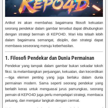
Artikel ini akan membahas bagaimana filosofi kekuatan
seorang pendekar dalam gambar tersebut dapat dihubungkan
dengan strategi bermain di KEPO4D. Mari kita telaah lebih
dalam bagaimana semangat, disiplin, dan strategi dapat
membawa seseorang menuju keberhasilan.
1. Filosofi Pendekar dan Dunia Permainan
Pendekar yang tampak dalam gambar bukan sekadar tokoh
fiksi. Ia melambangkan perjuangan, kekuatan, dan kecerdikan
—tiga elemen penting yang juga berlaku dalam dunia
permainan modern. Sama seperti seorang pendekar yang
berlatih keras untuk menguasai jurus pamungkas, seorang
pemain di KEPO4D juga perlu mempelajari strategi, membaca
peluang, dan mengatur langkah dengan cermat.