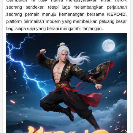
seorang pendekar, tetapi juga melambangkan perjalanan
seorang pemain menuju kemenangan bersama
KEPO4D
,
platform permainan modern yang memberikan peluang besar
bagi siapa saja yang berani mengambil tantangan.