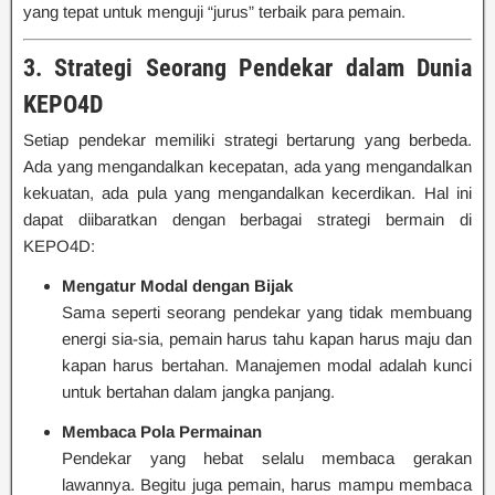
yang tepat untuk menguji “jurus” terbaik para pemain.
3. Strategi Seorang Pendekar dalam Dunia
KEPO4D
Setiap pendekar memiliki strategi bertarung yang berbeda.
Ada yang mengandalkan kecepatan, ada yang mengandalkan
kekuatan, ada pula yang mengandalkan kecerdikan. Hal ini
dapat diibaratkan dengan berbagai strategi bermain di
KEPO4D:
Mengatur Modal dengan Bijak
Sama seperti seorang pendekar yang tidak membuang
energi sia-sia, pemain harus tahu kapan harus maju dan
kapan harus bertahan. Manajemen modal adalah kunci
untuk bertahan dalam jangka panjang.
Membaca Pola Permainan
Pendekar yang hebat selalu membaca gerakan
lawannya. Begitu juga pemain, harus mampu membaca