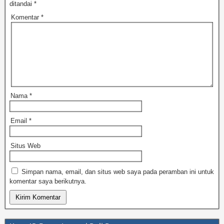
ditandai
*
Komentar
*
Nama
*
Email
*
Situs Web
Simpan nama, email, dan situs web saya pada peramban ini untuk
komentar saya berikutnya.