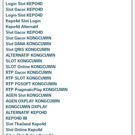
Login Slot KEPO4D
Slot Gacor KEPO4D
Login Slot KEPO4D
Kepo4d Slot Login
Kepo4d Alternatif
Slot Gacor KEPO4D
Slot Gacor KONGCUWIN
Slot DANA KONGCUWIN
Slot QRIS KONGCUWIN
ALTERNATIF KONGCUWIN
SLOT KONGCUWIN
SLOT Online KONGCUWIN
RTP Gacor KONGCUWIN
RTP SLOT KONGCUWIN
RTP PGSOFT KONGCUWIN
RTP PragmaticPlay KONGCUWIN
AGEN Slot KONGCUWIN
AGEN OXPLAY KONGCUWIN
KONGCUWIN OXPLAY
ALTERNATIF KEPO4D
KEPO4D 88
Slot Thailand Kepo4d
Slot Online Kepo4d