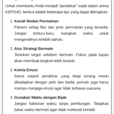
Untuk membantu Anda menjadi “pendekar” sejati dalam arena
KEPO4D, berikut adalah beberapa tips yang dapat diterapkan:
Kenali Medan Permainan
Pahami setiap fitur dan jenis permainan yang tersedia.
Jangan terburu-buru, luangkan waktu untuk
mengenalinya terlebih dahulu.
Atur Strategi Bermain
Tentukan target sebelum bermain. Fokus pada tujuan
akan membuat langkah lebih terarah.
Kelola Emosi
Sama seperti pendekar yang tetap tenang meski
dihadapkan dengan petir dan badai, pemain juga harus
mampu menjaga emosi agar tidak terbawa suasana.
Gunakan Waktu dengan Bijak
Jangan habiskan waktu tanpa perhitungan. Tetapkan
batas waktu bermain agar tidak melewati kendali.