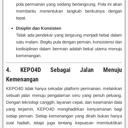
pola permainan yang sedang berlangsung. Pola ini akan
membantu menentukan langkah berikutnya dengan
tepat.
Disiplin dan Konsisten
Tidak ada pendekar yang langsung menjadi hebat dalam
satu malam. Begitu pula dengan pemain, konsistensi dan
kedisiplinan dalam bermain adalah bekal utama menuju
kemenangan.
4. KEPO4D Sebagai Jalan Menuju
Kemenangan
KEPO4D tidak hanya sekadar platform permainan, melainkan
sebuah jalan menuju pengalaman seru yang penuh peluang.
Dengan teknologi canggih, layanan cepat, dan keamanan data
yang terjamin, KEPO4D menghadirkan kenyamanan bagi
setiap pemain. Setiap kemenangan yang diraih bukan hanya
soal hadiah, tetapi juga tentang kepuasan membuktikan