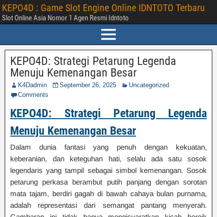
KEPO4D : Game Slot Engine Online IDNTOTO Terbaru
Slot Online Asia Nomor 1 Agen Resmi Idntoto
KEPO4D: Strategi Petarung Legenda
Menuju Kemenangan Besar
K4Dadmin
September 26, 2025
Uncategorized
Comments
KEPO4D: Strategi Petarung Legenda
Menuju Kemenangan Besar
Dalam dunia fantasi yang penuh dengan kekuatan,
keberanian, dan keteguhan hati, selalu ada satu sosok
legendaris yang tampil sebagai simbol kemenangan. Sosok
petarung perkasa berambut putih panjang dengan sorotan
mata tajam, berdiri gagah di bawah cahaya bulan purnama,
adalah representasi dari semangat pantang menyerah.
Gambaran ini tidak hanya mengisyaratkan kisah heroik