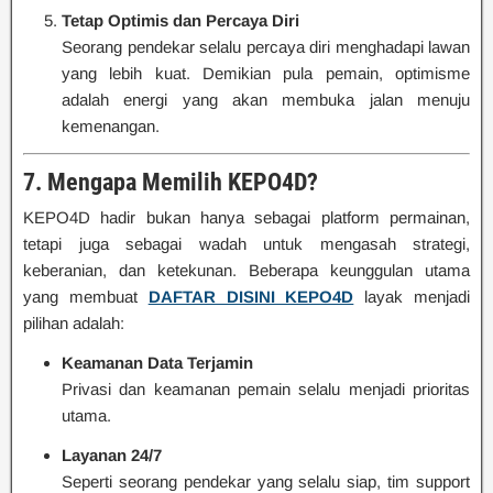
Tetap Optimis dan Percaya Diri
Seorang pendekar selalu percaya diri menghadapi lawan
yang lebih kuat. Demikian pula pemain, optimisme
adalah energi yang akan membuka jalan menuju
kemenangan.
7. Mengapa Memilih KEPO4D?
KEPO4D hadir bukan hanya sebagai platform permainan,
tetapi juga sebagai wadah untuk mengasah strategi,
keberanian, dan ketekunan. Beberapa keunggulan utama
yang membuat
DAFTAR DISINI KEPO4D
layak menjadi
pilihan adalah:
Keamanan Data Terjamin
Privasi dan keamanan pemain selalu menjadi prioritas
utama.
Layanan 24/7
Seperti seorang pendekar yang selalu siap, tim support