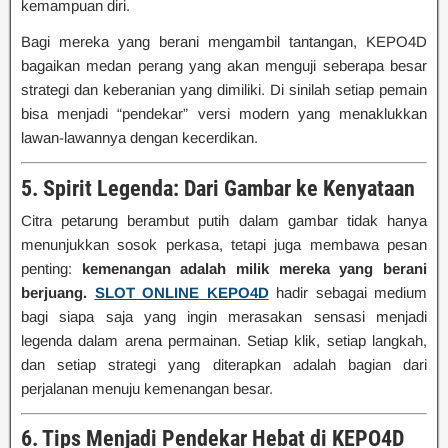
kemampuan diri.
Bagi mereka yang berani mengambil tantangan, KEPO4D
bagaikan medan perang yang akan menguji seberapa besar
strategi dan keberanian yang dimiliki. Di sinilah setiap pemain
bisa menjadi “pendekar” versi modern yang menaklukkan
lawan-lawannya dengan kecerdikan.
5. Spirit Legenda: Dari Gambar ke Kenyataan
Citra petarung berambut putih dalam gambar tidak hanya
menunjukkan sosok perkasa, tetapi juga membawa pesan
penting:
kemenangan adalah milik mereka yang berani
berjuang.
SLOT ONLINE KEPO4D
hadir sebagai medium
bagi siapa saja yang ingin merasakan sensasi menjadi
legenda dalam arena permainan. Setiap klik, setiap langkah,
dan setiap strategi yang diterapkan adalah bagian dari
perjalanan menuju kemenangan besar.
6. Tips Menjadi Pendekar Hebat di KEPO4D