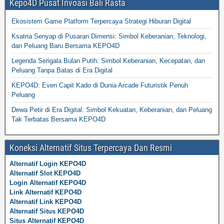
Kepo4D Pusat Invoasi Bali Rasta
Ekosistem Game Platform Terpercaya Strategi Hiburan Digital
Ksatria Senyap di Pusaran Dimensi: Simbol Keberanian, Teknologi,
dan Peluang Baru Bersama KEPO4D
Legenda Serigala Bulan Putih: Simbol Keberanian, Kecepatan, dan
Peluang Tanpa Batas di Era Digital
KEPO4D: Even Capit Kado di Dunia Arcade Futuristik Penuh
Peluang
Dewa Petir di Era Digital: Simbol Kekuatan, Keberanian, dan Peluang
Tak Terbatas Bersama KEPO4D
Koneksi Alternatif Situs Terpercaya Dan Resmi
Alternatif Login KEPO4D
Alternatif Slot KEPO4D
Login Alternatif KEPO4D
Link Alternatif KEPO4D
Alternatif Link KEPO4D
Alternatif Situs KEPO4D
Situs Alternatif KEPO4D