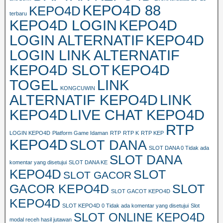
KEPO4D 88
KEPO4D
terbaru
KEPO4D LOGIN
KEPO4D
LOGIN ALTERNATIF
KEPO4D
LOGIN LINK ALTERNATIF
KEPO4D SLOT
KEPO4D
TOGEL
LINK
KONGCUWIN
ALTERNATIF KEPO4D
LINK
KEPO4D
LIVE CHAT KEPO4D
RTP
LOGIN KEPO4D
Platform Game Idaman
RTP
RTP K
RTP KEP
KEPO4D
SLOT DANA
SLOT DANA 0 Tidak ada
SLOT DANA
komentar yang disetujui
SLOT DANA KE
KEPO4D
SLOT
SLOT GACOR
GACOR KEPO4D
SLOT
SLOT GACOT KEPO4D
KEPO4D
SLOT KEPO4D 0 Tidak ada komentar yang disetujui
Slot
SLOT ONLINE KEPO4D
modal receh hasil jutawan