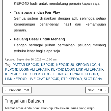
KEPO4D hadir untuk mendukung pemain kapan saja.
Transparansi dan Fair Play
Semua sistem dijalankan dengan adil, sehingga setiap
kemenangan benar-benar hasil dari kemampuan
pemain.
Peluang Besar untuk Menang
Dengan berbagai pilihan permainan, peluang menang
terbuka lebar bagi siapa saja.
Updated: September 26, 2025 — 10:00 am
Tag:
DAFTAR KEPO4D
,
KEPO4D
,
KEPO4D 88
,
KEPO4D LOGIN
,
KEPO4D LOGIN ALTERNATIF
,
KEPO4D LOGIN LINK ALTERNATIF
,
KEPO4D SLOT
,
KEPO4D TOGEL
,
LINK ALTERNATIF KEPO4D
,
LINK KEPO4D
,
LIVE CHAT KEPO4D
,
RTP KEPO4D
,
SLOT DANA
← Previous Post
Next Post →
Tinggalkan Balasan
Alamat email Anda tidak akan dipublikasikan.
Ruas yang wajib