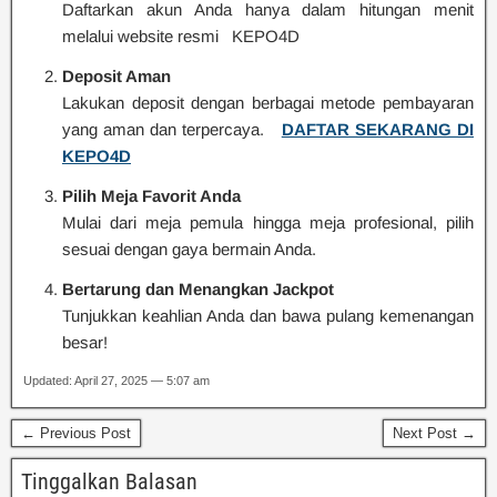
Daftarkan akun Anda hanya dalam hitungan menit
melalui website resmi KEPO4D
Deposit Aman
Lakukan deposit dengan berbagai metode pembayaran
yang aman dan terpercaya.
DAFTAR SEKARANG DI
KEPO4D
Pilih Meja Favorit Anda
Mulai dari meja pemula hingga meja profesional, pilih
sesuai dengan gaya bermain Anda.
Bertarung dan Menangkan Jackpot
Tunjukkan keahlian Anda dan bawa pulang kemenangan
besar!
Updated: April 27, 2025 — 5:07 am
← Previous Post
Next Post →
Tinggalkan Balasan