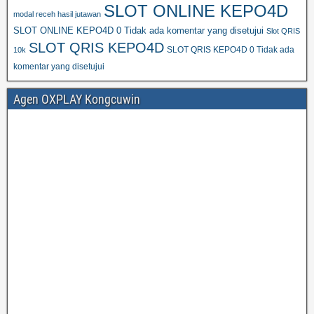
SLOT ONLINE KEPO4D
modal receh hasil jutawan
SLOT ONLINE KEPO4D 0 Tidak ada komentar yang disetujui
Slot QRIS
SLOT QRIS KEPO4D
SLOT QRIS KEPO4D 0 Tidak ada
10k
komentar yang disetujui
Agen OXPLAY Kongcuwin