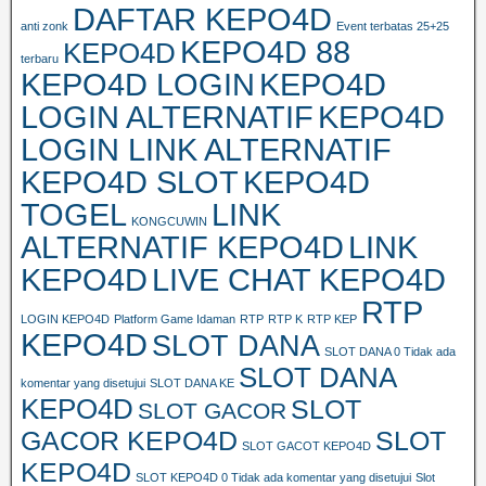
DAFTAR KEPO4D
anti zonk
Event terbatas 25+25
KEPO4D 88
KEPO4D
terbaru
KEPO4D LOGIN
KEPO4D
LOGIN ALTERNATIF
KEPO4D
LOGIN LINK ALTERNATIF
KEPO4D SLOT
KEPO4D
TOGEL
LINK
KONGCUWIN
ALTERNATIF KEPO4D
LINK
KEPO4D
LIVE CHAT KEPO4D
RTP
LOGIN KEPO4D
Platform Game Idaman
RTP
RTP K
RTP KEP
KEPO4D
SLOT DANA
SLOT DANA 0 Tidak ada
SLOT DANA
komentar yang disetujui
SLOT DANA KE
KEPO4D
SLOT
SLOT GACOR
GACOR KEPO4D
SLOT
SLOT GACOT KEPO4D
KEPO4D
SLOT KEPO4D 0 Tidak ada komentar yang disetujui
Slot