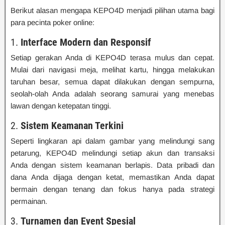
Berikut alasan mengapa KEPO4D menjadi pilihan utama bagi
para pecinta poker online:
1.
Interface Modern dan Responsif
Setiap gerakan Anda di KEPO4D terasa mulus dan cepat.
Mulai dari navigasi meja, melihat kartu, hingga melakukan
taruhan besar, semua dapat dilakukan dengan sempurna,
seolah-olah Anda adalah seorang samurai yang menebas
lawan dengan ketepatan tinggi.
2.
Sistem Keamanan Terkini
Seperti lingkaran api dalam gambar yang melindungi sang
petarung, KEPO4D melindungi setiap akun dan transaksi
Anda dengan sistem keamanan berlapis. Data pribadi dan
dana Anda dijaga dengan ketat, memastikan Anda dapat
bermain dengan tenang dan fokus hanya pada strategi
permainan.
3.
Turnamen dan Event Spesial