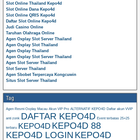
Slot Online Thailand Kepo4d
Slot Online Dana Kepo4d
Slot Online QRIS Kepo4d
Daftar Slot Online Kepo4d
Judi Casino Online
Taruhan Olahraga Online
Agen Oxplay Slot Server Thailand
Agen Oxplay Slot Thailand
Agen Oxplay Thailand
Agen Oxplay Slot Server Thailand
Agen Slot Server Thailand
Slot Server Thailand
Agen Sbobet Terpercaya Kongcuwin
Situs Slot Server Thailand
Tag
Agen Resmi Oxplay Macau
Akun VIP Pro
ALTERNATIF KEPO4D
Daftar akun VVIP
DAFTAR KEPO4D
anti zonk
Event terbatas 25+25
KEPO4D 88
KEPO4D
terbaru
KEPO4D LOGIN
KEPO4D