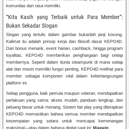
komunitas dan rasa memiliki.
“Kita Kasih yang Terbaik untuk Para Member”:
Bukan Sekadar Slogan
Slogan yang tertulis dalam gambar bukanlah janji kosong.
Kalimat itu adalah prinsip kerja dan filosofi dasar KEPO4D.
Dari bonus menarik, event harian, cashback, hingga program
loyalitas, KEPO4D memberikan penghargaan bagi setiap
membernya. Seperti dalam dunia steampunk di mana setiap
alat dan mesin memiliki fungsi penting, KEPO4D melihat para
member sebagai komponen vital dalam keberlangsungan
platform ini.
Setiap pengguna, baik pemula maupun veteran, mendapatkan
perlakuan yang sama: akses mudah, panduan lengkap, dan
peluang besar untuk menang. Sistem fair play yang diterapkan
KEPO4D memastikan bahwa semua member mendapatkan
kesempatan yang setara untuk mencapai kemenangan
maksimal—atau dalam bahasa digital saat ini:
Maxwin
.