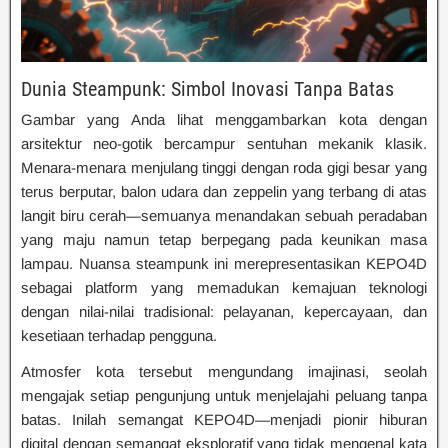
Dunia Steampunk: Simbol Inovasi Tanpa Batas
Gambar yang Anda lihat menggambarkan kota dengan
arsitektur neo-gotik bercampur sentuhan mekanik klasik.
Menara-menara menjulang tinggi dengan roda gigi besar yang
terus berputar, balon udara dan zeppelin yang terbang di atas
langit biru cerah—semuanya menandakan sebuah peradaban
yang maju namun tetap berpegang pada keunikan masa
lampau. Nuansa steampunk ini merepresentasikan KEPO4D
sebagai platform yang memadukan kemajuan teknologi
dengan nilai-nilai tradisional: pelayanan, kepercayaan, dan
kesetiaan terhadap pengguna.
Atmosfer kota tersebut mengundang imajinasi, seolah
mengajak setiap pengunjung untuk menjelajahi peluang tanpa
batas. Inilah semangat KEPO4D—menjadi pionir hiburan
digital dengan semangat eksploratif yang tidak mengenal kata