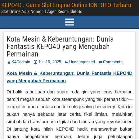
KEPO4D : Game Slot Engine Online IDNTOTO Terbaru
Slot Online Asia Nomor 1 Agen Resmi Idntoto
Kota Mesin & Keberuntungan: Dunia
Fantastis KEPO4D yang Mengubah
Permainan
K4Dadmin
Juli 16, 2025
Uncategorized
Comments
Kota Mesin & Keberuntungan: Dunia Fantastis KEPO4D
yang Mengubah Permainan
Di balik kabut uap dan suara roda gigi yang terus berputar,
berdiri megah sebuah kota steampunk yang tak pernah tidur—
tempat di mana fantasi dan teknologi saling bersinergi. Kota ini
bukan hanya sekadar latar cerita fiksi ilmiah, melainkan
simbol dari transformasi digital dan hiburan yang revolusioner.
Di jantung kota inilah KEPO4D hadir, menawarkan bukan
hanya pengalaman bermain, tetapi juga petualangan