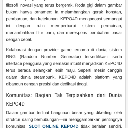
filosofi inovasi yang terus bergerak. Roda gigi dalam gambar
bukan hanya ornamen; ia melambangkan gerak konstan,
pembaruan, dan ketekunan. KEPO4D mengadopsi semangat
ini dengan rutin memperbarui sistem permainan,
menambahkan fitur baru, dan merespons perubahan pasar
dengan cepat.
Kolaborasi dengan provider game ternama di dunia, sistem
RNG (Random Number Generator) tersertifikasi, serta
interface pengguna yang semakin intuitif menjadikan KEPO4D
terus berada selangkah lebih maju. Seperti mesin canggih
dalam dunia steampunk, KEPO4D adalah platform yang
dibangun dengan presisi dan dedikasi tinggi.
Komunitas: Bagian Tak Terpisahkan dari Dunia
KEPO4D
Dalam gambar terlihat bangunan besar yang dikelilingi oleh
struktur saling berhubungan—ini menggambarkan pentingnya
komunitas.
SLOT ONLINE KEPO4D
tidak berjalan sendiri.