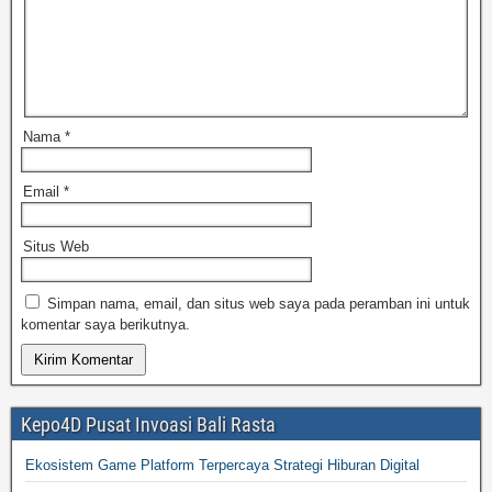
Nama
*
Email
*
Situs Web
Simpan nama, email, dan situs web saya pada peramban ini untuk
komentar saya berikutnya.
Kepo4D Pusat Invoasi Bali Rasta
Ekosistem Game Platform Terpercaya Strategi Hiburan Digital