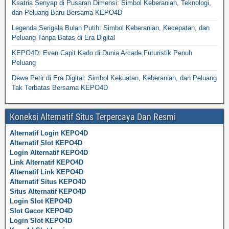
Ksatria Senyap di Pusaran Dimensi: Simbol Keberanian, Teknologi,
dan Peluang Baru Bersama KEPO4D
Legenda Serigala Bulan Putih: Simbol Keberanian, Kecepatan, dan
Peluang Tanpa Batas di Era Digital
KEPO4D: Even Capit Kado di Dunia Arcade Futuristik Penuh
Peluang
Dewa Petir di Era Digital: Simbol Kekuatan, Keberanian, dan Peluang
Tak Terbatas Bersama KEPO4D
Koneksi Alternatif Situs Terpercaya Dan Resmi
Alternatif Login KEPO4D
Alternatif Slot KEPO4D
Login Alternatif KEPO4D
Link Alternatif KEPO4D
Alternatif Link KEPO4D
Alternatif Situs KEPO4D
Situs Alternatif KEPO4D
Login Slot KEPO4D
Slot Gacor KEPO4D
Login Slot KEPO4D