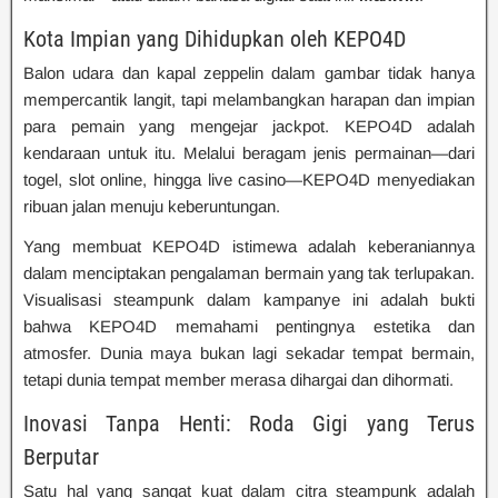
Kota Impian yang Dihidupkan oleh KEPO4D
Balon udara dan kapal zeppelin dalam gambar tidak hanya
mempercantik langit, tapi melambangkan harapan dan impian
para pemain yang mengejar jackpot. KEPO4D adalah
kendaraan untuk itu. Melalui beragam jenis permainan—dari
togel, slot online, hingga live casino—KEPO4D menyediakan
ribuan jalan menuju keberuntungan.
Yang membuat KEPO4D istimewa adalah keberaniannya
dalam menciptakan pengalaman bermain yang tak terlupakan.
Visualisasi steampunk dalam kampanye ini adalah bukti
bahwa KEPO4D memahami pentingnya estetika dan
atmosfer. Dunia maya bukan lagi sekadar tempat bermain,
tetapi dunia tempat member merasa dihargai dan dihormati.
Inovasi Tanpa Henti: Roda Gigi yang Terus
Berputar
Satu hal yang sangat kuat dalam citra steampunk adalah