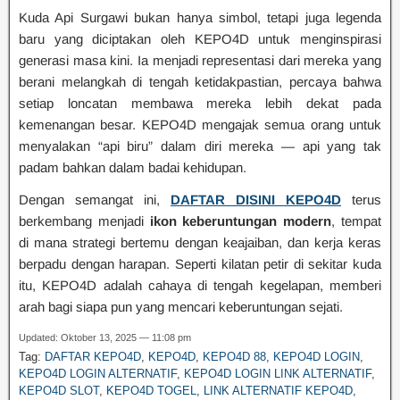
Kuda Api Surgawi bukan hanya simbol, tetapi juga legenda
baru yang diciptakan oleh KEPO4D untuk menginspirasi
generasi masa kini. Ia menjadi representasi dari mereka yang
berani melangkah di tengah ketidakpastian, percaya bahwa
setiap loncatan membawa mereka lebih dekat pada
kemenangan besar. KEPO4D mengajak semua orang untuk
menyalakan “api biru” dalam diri mereka — api yang tak
padam bahkan dalam badai kehidupan.
Dengan semangat ini,
DAFTAR DISINI KEPO4D
terus
berkembang menjadi
ikon keberuntungan modern
, tempat
di mana strategi bertemu dengan keajaiban, dan kerja keras
berpadu dengan harapan. Seperti kilatan petir di sekitar kuda
itu, KEPO4D adalah cahaya di tengah kegelapan, memberi
arah bagi siapa pun yang mencari keberuntungan sejati.
Updated: Oktober 13, 2025 — 11:08 pm
Tag:
DAFTAR KEPO4D
,
KEPO4D
,
KEPO4D 88
,
KEPO4D LOGIN
,
KEPO4D LOGIN ALTERNATIF
,
KEPO4D LOGIN LINK ALTERNATIF
,
KEPO4D SLOT
,
KEPO4D TOGEL
,
LINK ALTERNATIF KEPO4D
,