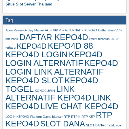
Situs Slot Server Thailand
Tag
Agen Resmi Oxplay Macau
Akun VIP Pro
ALTERNATIF KEPO4D
Daftar akun VVIP
DAFTAR KEPO4D
anti zonk
Event terbatas 25+25
KEPO4D 88
KEPO4D
terbaru
KEPO4D LOGIN
KEPO4D
LOGIN ALTERNATIF
KEPO4D
LOGIN LINK ALTERNATIF
KEPO4D SLOT
KEPO4D
TOGEL
LINK
KONGCUWIN
ALTERNATIF KEPO4D
LINK
KEPO4D
LIVE CHAT KEPO4D
RTP
LOGIN KEPO4D
Platform Game Idaman
RTP
RTP K
RTP KEP
KEPO4D
SLOT DANA
SLOT DANA 0 Tidak ada