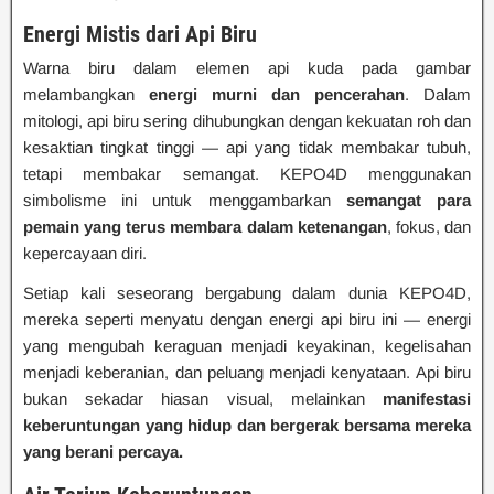
Energi Mistis dari Api Biru
Warna biru dalam elemen api kuda pada gambar
melambangkan
energi murni dan pencerahan
. Dalam
mitologi, api biru sering dihubungkan dengan kekuatan roh dan
kesaktian tingkat tinggi — api yang tidak membakar tubuh,
tetapi membakar semangat. KEPO4D menggunakan
simbolisme ini untuk menggambarkan
semangat para
pemain yang terus membara dalam ketenangan
, fokus, dan
kepercayaan diri.
Setiap kali seseorang bergabung dalam dunia KEPO4D,
mereka seperti menyatu dengan energi api biru ini — energi
yang mengubah keraguan menjadi keyakinan, kegelisahan
menjadi keberanian, dan peluang menjadi kenyataan. Api biru
bukan sekadar hiasan visual, melainkan
manifestasi
keberuntungan yang hidup dan bergerak bersama mereka
yang berani percaya.