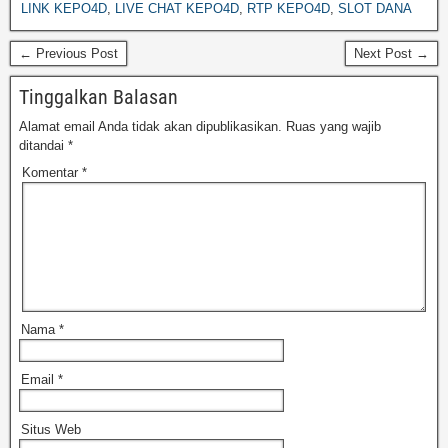
LINK KEPO4D
,
LIVE CHAT KEPO4D
,
RTP KEPO4D
,
SLOT DANA
← Previous Post
Next Post →
Tinggalkan Balasan
Alamat email Anda tidak akan dipublikasikan.
Ruas yang wajib
ditandai
*
Komentar
*
Nama
*
Email
*
Situs Web