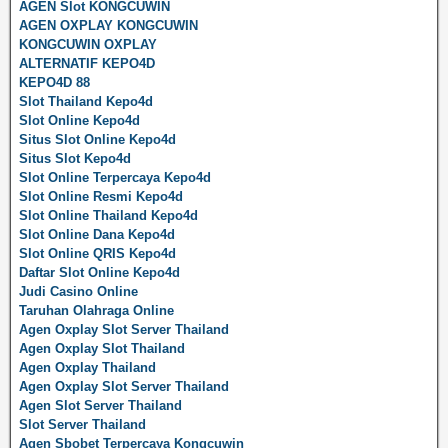
AGEN Slot KONGCUWIN
AGEN OXPLAY KONGCUWIN
KONGCUWIN OXPLAY
ALTERNATIF KEPO4D
KEPO4D 88
Slot Thailand Kepo4d
Slot Online Kepo4d
Situs Slot Online Kepo4d
Situs Slot Kepo4d
Slot Online Terpercaya Kepo4d
Slot Online Resmi Kepo4d
Slot Online Thailand Kepo4d
Slot Online Dana Kepo4d
Slot Online QRIS Kepo4d
Daftar Slot Online Kepo4d
Judi Casino Online
Taruhan Olahraga Online
Agen Oxplay Slot Server Thailand
Agen Oxplay Slot Thailand
Agen Oxplay Thailand
Agen Oxplay Slot Server Thailand
Agen Slot Server Thailand
Slot Server Thailand
Agen Sbobet Terpercaya Kongcuwin