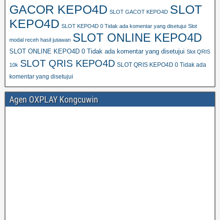
GACOR KEPO4D
SLOT
SLOT GACOT KEPO4D
KEPO4D
SLOT KEPO4D 0 Tidak ada komentar yang disetujui
Slot
SLOT ONLINE KEPO4D
modal receh hasil jutawan
SLOT ONLINE KEPO4D 0 Tidak ada komentar yang disetujui
Slot QRIS
SLOT QRIS KEPO4D
SLOT QRIS KEPO4D 0 Tidak ada
10k
komentar yang disetujui
Agen OXPLAY Kongcuwin