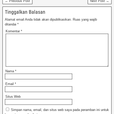
← Previous Post
Next Post →
Tinggalkan Balasan
Alamat email Anda tidak akan dipublikasikan.
Ruas yang wajib
ditandai
*
Komentar
*
Nama
*
Email
*
Situs Web
Simpan nama, email, dan situs web saya pada peramban ini untuk