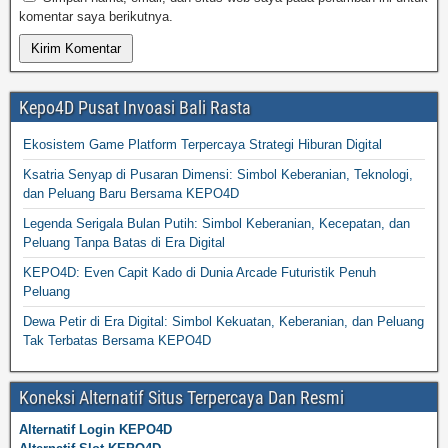
komentar saya berikutnya.
Kepo4D Pusat Invoasi Bali Rasta
Ekosistem Game Platform Terpercaya Strategi Hiburan Digital
Ksatria Senyap di Pusaran Dimensi: Simbol Keberanian, Teknologi,
dan Peluang Baru Bersama KEPO4D
Legenda Serigala Bulan Putih: Simbol Keberanian, Kecepatan, dan
Peluang Tanpa Batas di Era Digital
KEPO4D: Even Capit Kado di Dunia Arcade Futuristik Penuh
Peluang
Dewa Petir di Era Digital: Simbol Kekuatan, Keberanian, dan Peluang
Tak Terbatas Bersama KEPO4D
Koneksi Alternatif Situs Terpercaya Dan Resmi
Alternatif Login KEPO4D