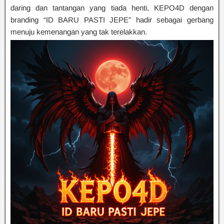
daring dan tantangan yang tiada henti, KEPO4D dengan
branding “ID BARU PASTI JEPE” hadir sebagai gerbang
menuju kemenangan yang tak terelakkan.