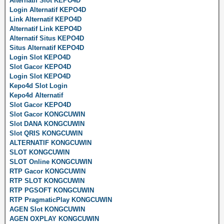
Alternatif Slot KEPO4D
Login Alternatif KEPO4D
Link Alternatif KEPO4D
Alternatif Link KEPO4D
Alternatif Situs KEPO4D
Situs Alternatif KEPO4D
Login Slot KEPO4D
Slot Gacor KEPO4D
Login Slot KEPO4D
Kepo4d Slot Login
Kepo4d Alternatif
Slot Gacor KEPO4D
Slot Gacor KONGCUWIN
Slot DANA KONGCUWIN
Slot QRIS KONGCUWIN
ALTERNATIF KONGCUWIN
SLOT KONGCUWIN
SLOT Online KONGCUWIN
RTP Gacor KONGCUWIN
RTP SLOT KONGCUWIN
RTP PGSOFT KONGCUWIN
RTP PragmaticPlay KONGCUWIN
AGEN Slot KONGCUWIN
AGEN OXPLAY KONGCUWIN