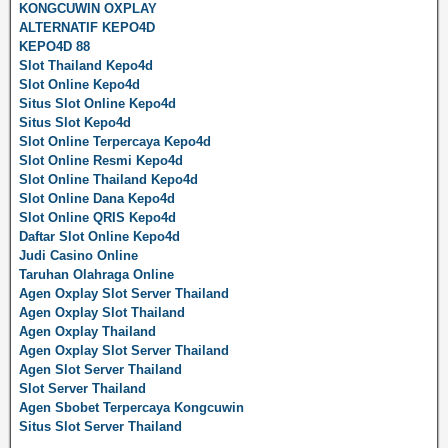
KONGCUWIN OXPLAY
ALTERNATIF KEPO4D
KEPO4D 88
Slot Thailand Kepo4d
Slot Online Kepo4d
Situs Slot Online Kepo4d
Situs Slot Kepo4d
Slot Online Terpercaya Kepo4d
Slot Online Resmi Kepo4d
Slot Online Thailand Kepo4d
Slot Online Dana Kepo4d
Slot Online QRIS Kepo4d
Daftar Slot Online Kepo4d
Judi Casino Online
Taruhan Olahraga Online
Agen Oxplay Slot Server Thailand
Agen Oxplay Slot Thailand
Agen Oxplay Thailand
Agen Oxplay Slot Server Thailand
Agen Slot Server Thailand
Slot Server Thailand
Agen Sbobet Terpercaya Kongcuwin
Situs Slot Server Thailand