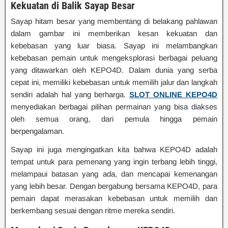
Kekuatan di Balik Sayap Besar
Sayap hitam besar yang membentang di belakang pahlawan
dalam gambar ini memberikan kesan kekuatan dan
kebebasan yang luar biasa. Sayap ini melambangkan
kebebasan pemain untuk mengeksplorasi berbagai peluang
yang ditawarkan oleh KEPO4D. Dalam dunia yang serba
cepat ini, memiliki kebebasan untuk memilih jalur dan langkah
sendiri adalah hal yang berharga.
SLOT ONLINE KEPO4D
menyediakan berbagai pilihan permainan yang bisa diakses
oleh semua orang, dari pemula hingga pemain
berpengalaman.
Sayap ini juga mengingatkan kita bahwa KEPO4D adalah
tempat untuk para pemenang yang ingin terbang lebih tinggi,
melampaui batasan yang ada, dan mencapai kemenangan
yang lebih besar. Dengan bergabung bersama KEPO4D, para
pemain dapat merasakan kebebasan untuk memilih dan
berkembang sesuai dengan ritme mereka sendiri.