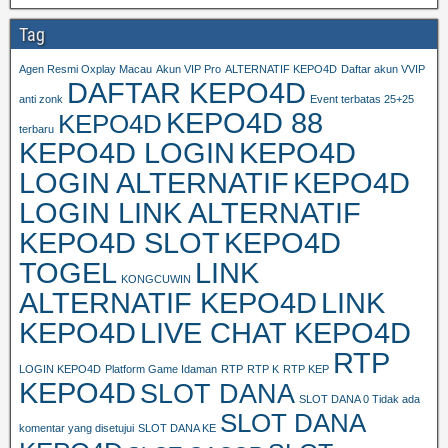
Tag
Agen Resmi Oxplay Macau
Akun VIP Pro
ALTERNATIF KEPO4D
Daftar akun VVIP
DAFTAR KEPO4D
anti zonk
Event terbatas 25+25
KEPO4D 88
KEPO4D
terbaru
KEPO4D LOGIN
KEPO4D
LOGIN ALTERNATIF
KEPO4D
LOGIN LINK ALTERNATIF
KEPO4D SLOT
KEPO4D
TOGEL
LINK
KONGCUWIN
ALTERNATIF KEPO4D
LINK
KEPO4D
LIVE CHAT KEPO4D
RTP
LOGIN KEPO4D
Platform Game Idaman
RTP
RTP K
RTP KEP
KEPO4D
SLOT DANA
SLOT DANA 0 Tidak ada
SLOT DANA
komentar yang disetujui
SLOT DANA KE