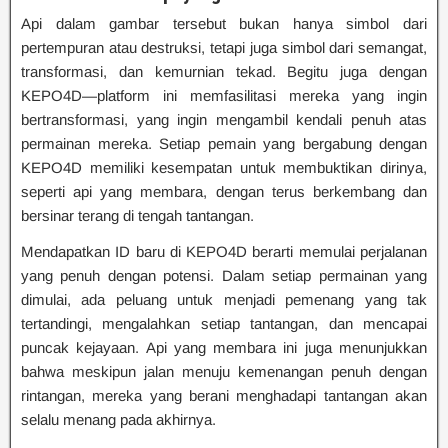
Api dalam gambar tersebut bukan hanya simbol dari
pertempuran atau destruksi, tetapi juga simbol dari semangat,
transformasi, dan kemurnian tekad. Begitu juga dengan
KEPO4D—platform ini memfasilitasi mereka yang ingin
bertransformasi, yang ingin mengambil kendali penuh atas
permainan mereka. Setiap pemain yang bergabung dengan
KEPO4D memiliki kesempatan untuk membuktikan dirinya,
seperti api yang membara, dengan terus berkembang dan
bersinar terang di tengah tantangan.
Mendapatkan ID baru di KEPO4D berarti memulai perjalanan
yang penuh dengan potensi. Dalam setiap permainan yang
dimulai, ada peluang untuk menjadi pemenang yang tak
tertandingi, mengalahkan setiap tantangan, dan mencapai
puncak kejayaan. Api yang membara ini juga menunjukkan
bahwa meskipun jalan menuju kemenangan penuh dengan
rintangan, mereka yang berani menghadapi tantangan akan
selalu menang pada akhirnya.