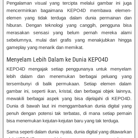
Pengalaman visual yang tercipta melalui gambar ini juga
mencerminkan bagaimana KEPO4D membawa elemen-
elemen yang tidak terduga dalam dunia permainan dan
hiburan. Dengan teknologi yang canggih, pengguna bisa
merasakan sensasi yang belum pernah mereka alami
sebelumnya, mulai dari grafis yang menakjubkan hingga
gameplay yang menarik dan memikat.
Menyelam Lebih Dalam ke Dunia KEPO4D
KEPO4D mengajak setiap penggunanya untuk menyelam
lebih dalam dan menemukan berbagai peluang yang
tersembunyi di balik permukaan. Setiap elemen dalam
gambar ini, seperti ikan, kristal, dan berbagai objek lainnya,
mewakili berbagai aspek yang bisa dijelajahi di KEPO4D.
Dunia di bawah laut ini menggambarkan dunia digital yang
penuh dengan potensi tak terbatas, di mana setiap pemain
bisa menemukan kejutan-kejutan baru yang tak terduga.
Sama seperti dalam dunia nyata, dunia digital yang ditawarkan