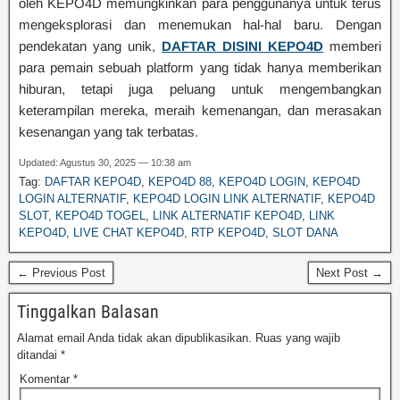
oleh KEPO4D memungkinkan para penggunanya untuk terus
mengeksplorasi dan menemukan hal-hal baru. Dengan
pendekatan yang unik,
DAFTAR DISINI KEPO4D
memberi
para pemain sebuah platform yang tidak hanya memberikan
hiburan, tetapi juga peluang untuk mengembangkan
keterampilan mereka, meraih kemenangan, dan merasakan
kesenangan yang tak terbatas.
Updated: Agustus 30, 2025 — 10:38 am
Tag:
DAFTAR KEPO4D
,
KEPO4D 88
,
KEPO4D LOGIN
,
KEPO4D
LOGIN ALTERNATIF
,
KEPO4D LOGIN LINK ALTERNATIF
,
KEPO4D
SLOT
,
KEPO4D TOGEL
,
LINK ALTERNATIF KEPO4D
,
LINK
KEPO4D
,
LIVE CHAT KEPO4D
,
RTP KEPO4D
,
SLOT DANA
← Previous Post
Next Post →
Tinggalkan Balasan
Alamat email Anda tidak akan dipublikasikan.
Ruas yang wajib
ditandai
*
Komentar
*