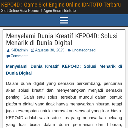
KEPO4D : Game Slot Engine Online IDNTOTO Terbaru
Slot Online Asia Nomor 1 Agen Resmi Idntoto
Menyelami Dunia Kreatif KEPO4D: Solusi
Menarik di Dunia Digital
K4Dadmin
Agustus 30, 2025
Uncategorized
Comments
Menyelami Dunia Kreatif KEPO4D: Solusi Menarik di
Dunia Digital
Dalam dunia digital yang semakin berkembang, pencarian
akan solusi kreatif dan menyenangkan menjadi semakin
penting. Salah satu solusi tersebut muncul dalam bentuk
platform digital yang tidak hanya menawarkan hiburan, tetapi
juga kesempatan untuk merasakan sensasi yang luar biasa.
KEPO4D adalah salah satu situs yang menawarkan peluang
yang luar biasa dalam dunia permainan dan hiburan,