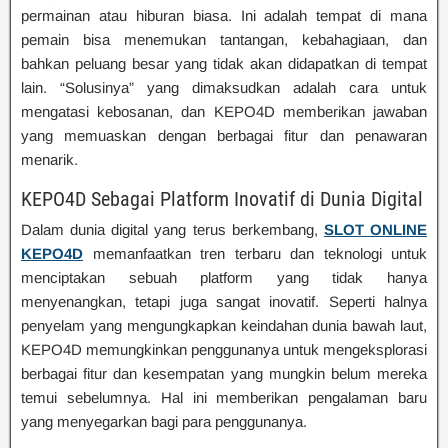
permainan atau hiburan biasa. Ini adalah tempat di mana
pemain bisa menemukan tantangan, kebahagiaan, dan
bahkan peluang besar yang tidak akan didapatkan di tempat
lain. “Solusinya” yang dimaksudkan adalah cara untuk
mengatasi kebosanan, dan KEPO4D memberikan jawaban
yang memuaskan dengan berbagai fitur dan penawaran
menarik.
KEPO4D Sebagai Platform Inovatif di Dunia Digital
Dalam dunia digital yang terus berkembang,
SLOT ONLINE
KEPO4D
memanfaatkan tren terbaru dan teknologi untuk
menciptakan sebuah platform yang tidak hanya
menyenangkan, tetapi juga sangat inovatif. Seperti halnya
penyelam yang mengungkapkan keindahan dunia bawah laut,
KEPO4D memungkinkan penggunanya untuk mengeksplorasi
berbagai fitur dan kesempatan yang mungkin belum mereka
temui sebelumnya. Hal ini memberikan pengalaman baru
yang menyegarkan bagi para penggunanya.