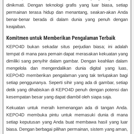
dinikmati. Dengan teknologi grafis yang luar biasa, setiap
permainan terasa hidup dan menantang, seakan-akan Anda
benar-benar berada di dalam dunia yang penuh dengan
keajaiban.
Komitmen untuk Memberikan Pengalaman Terbaik
KEPO4D bukan sekadar situs perjudian biasa; ini adalah
tempat di mana para pemain dapat merasakan kekuatan yang
dimiliki sang penyihir dalam gambar. Dengan keahlian dalam
mengelola dan mengendalikan dunia digital yang luas,
KEPO4D memberikan pengalaman yang tak terlupakan bagi
setiap penggunanya. Seperti sihir yang ada di gambar, setiap
detik yang dihabiskan di KEPO4D penuh dengan potensi dan
kesempatan besar yang dapat diambil oleh siapa saja.
Kekuatan untuk meraih kemenangan ada di tangan Anda.
KEPO4D membuka pintu untuk memasuki dunia di mana
setiap keputusan yang Anda buat membawa hasil yang luar
biasa. Dengan berbagai pilihan permainan, sistem yang aman,