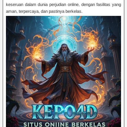
keseruan dalam dunia perjudian online, dengan fasilitas yang
aman, terpercaya, dan pastinya berkelas.