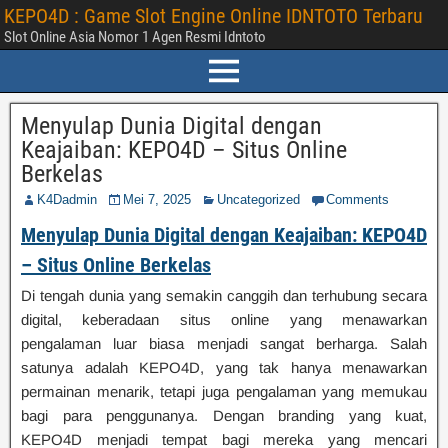
KEPO4D : Game Slot Engine Online IDNTOTO Terbaru
Slot Online Asia Nomor 1 Agen Resmi Idntoto
Menyulap Dunia Digital dengan
Keajaiban: KEPO4D – Situs Online
Berkelas
K4Dadmin
Mei 7, 2025
Uncategorized
Comments
Menyulap Dunia Digital dengan Keajaiban: KEPO4D
– Situs Online Berkelas
Di tengah dunia yang semakin canggih dan terhubung secara
digital, keberadaan situs online yang menawarkan
pengalaman luar biasa menjadi sangat berharga. Salah
satunya adalah KEPO4D, yang tak hanya menawarkan
permainan menarik, tetapi juga pengalaman yang memukau
bagi para penggunanya. Dengan branding yang kuat,
KEPO4D menjadi tempat bagi mereka yang mencari