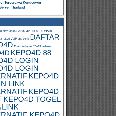
et Terpercaya Kongcuwin
 Server Thailand
Oxplay Macau
Akun VIP Pro
ALTERNATIF
DAFTAR
tar akun VVIP anti zonk
O4D
Event terbatas 25+25 terbaru
KEPO4D 88
O4D
O4D LOGIN
O4D LOGIN
ERNATIF
KEPO4D
N LINK
ERNATIF
KEPO4D
T
KEPO4D TOGEL
LINK
N
ERNATIF KEPO4D