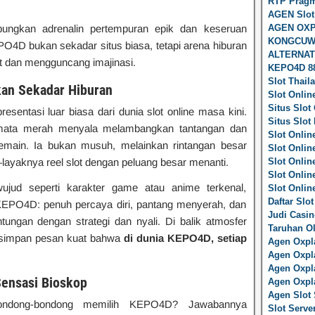
RTP Prag
AGEN Slo
bungkan adrenalin pertempuran epik dan keseruan
AGEN OX
KONGCUW
PO4D bukan sekadar situs biasa, tetapi arena hiburan
ALTERNAT
 dan mengguncang imajinasi.
KEPO4D 8
Slot Thail
kan Sekadar Hiburan
Slot Onlin
Situs Slot
esentasi luar biasa dari dunia slot online masa kini.
Situs Slot
mata merah menyala melambangkan tantangan dan
Slot Onlin
emain. Ia bukan musuh, melainkan rintangan besar
Slot Onli
ayaknya reel slot dengan peluang besar menanti.
Slot Onlin
Slot Onli
wujud seperti karakter game atau anime terkenal,
Slot Onli
Daftar Slo
PO4D: penuh percaya diri, pantang menyerah, dan
Judi Casin
ungan dengan strategi dan nyali. Di balik atmosfer
Taruhan Ol
ersimpan pesan kuat bahwa
di dunia KEPO4D, setiap
Agen Oxpla
Agen Oxpla
Agen Oxpl
Sensasi Bioskop
Agen Oxpla
Agen Slot 
ondong-bondong memilih KEPO4D? Jawabannya
Slot Serve