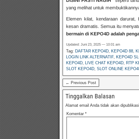
DISINI PASTI NAGIH”
seperti tan
yang melihat untuk membuktikannya
Elemen kilat, kendaraan darurat
kesan dramatis. Semua itu menya
bermain di KEPO4D adalah pengal
Updated: Juni 23, 2025 — 10:01 am
Tag:
DAFTAR KEPO4D
,
KEPO4D 88
,
K
LOGIN LINK ALTERNATIF
,
KEPO4D SL
KEPO4D
,
LIVE CHAT KEPO4D
,
RTP K
SLOT KEPO4D
,
SLOT ONLINE KEPO4
← Previous Post
Tinggalkan Balasan
Alamat email Anda tidak akan dipublikas
Komentar
*