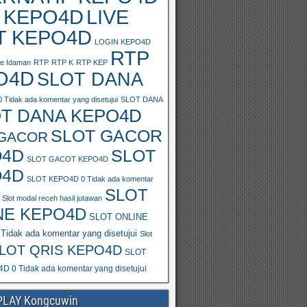
K KEPO4D
LIVE
T KEPO4D
LOGIN KEPO4D
RTP
e Idaman
RTP
RTP K
RTP KEP
O4D
SLOT DANA
Tidak ada komentar yang disetujui
SLOT DANA
T DANA KEPO4D
SLOT GACOR
 GACOR
O4D
SLOT
SLOT GACOT KEPO4D
O4D
SLOT KEPO4D 0 Tidak ada komentar
SLOT
Slot modal receh hasil jutawan
NE KEPO4D
SLOT ONLINE
idak ada komentar yang disetujui
Slot
LOT QRIS KEPO4D
SLOT
 0 Tidak ada komentar yang disetujui
PLAY Kongcuwin