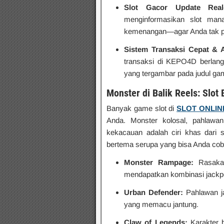
Slot Gacor Update Real-
menginformasikan slot man
kemenangan—agar Anda tak p
Sistem Transaksi Cepat & 
transaksi di KEPO4D berlangs
yang tergambar pada judul ga
Monster di Balik Reels: Slot
Banyak game slot di
SLOT ONLIN
Anda. Monster kolosal, pahlawa
kekacauan adalah ciri khas dari 
bertema serupa yang bisa Anda coba
Monster Rampage:
Rasakan
mendapatkan kombinasi jackpo
Urban Defender:
Pahlawan ja
yang memacu jantung.
Claw of Legends:
Karakter 