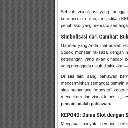
Sebuah visualisasi yang mengga
bermain slot online, menjadikan KE
penuh aksi yang memacu semangat
Simbolisasi dari Gambar: Bu
Gambar yang Anda lihat adalah repr
Sosok monster raksasa dengan 
ketegangan yang akan dihadapi p
yang menggoda untuk ditaklukkan—l
Di sisi lain, sang pahlawan ber
mencerminkan semangat pemain KE
siap menantang “monster” keberunt
mencekam dan visual futuristik, t
pemain adalah pahlawan.
KEPO4D: Dunia Slot dengan 
Mengapa banyak pemain berb