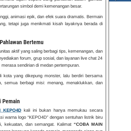
tarungan simbol demi kemenangan besar.
inggi, animasi epik, dan efek suara dramatis. Bermain
ng, tetapi juga menikmati kisah layaknya berada di
 Pahlawan Bertemu
nitas aktif yang saling berbagi tips, kemenangan, dan
iakan forum, grup sosial, dan layanan live chat 24
 merasa sendirian di medan pertempuran.
kota yang dikepung monster, lalu berdiri bersama
in, semua berbagi misi: menang, menaklukkan, dan
i Pemain
I KEPO4D
kali ini bukan hanya memukau secara
dasi warna logo “KEPO4D” dengan sentuhan listrik biru
i, kekuatan, dan semangat. Kalimat
“COBA MAIN