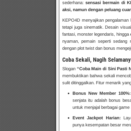
sederhana:
sensasi bermain di K
aksi, namun dengan peluang cuan
KEPO4D menyajikan pengalaman be
tetapi juga sinematik. Desain vis
fantasi, monster legendaris, hingga 
nyaman, pemain seperti sedang me
dengan plot twist dan bonus mengej
Coba Sekali, Nagih Selamany
Slogan
“Coba Main di Sini Pasti 
membuktikan bahwa sekali mencoba
sulit ditinggalkan. Fitur menarik y
Bonus New Member 100%:
senjata itu adalah bonus be
untuk menjajal berbagai game s
Event Jackpot Harian:
Laya
punya kesempatan besar mera