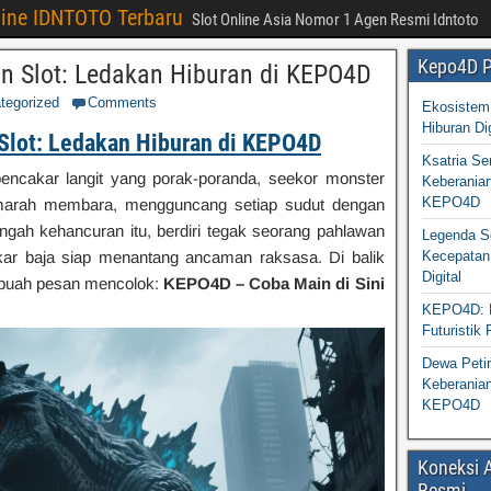
line IDNTOTO Terbaru
Slot Online Asia Nomor 1 Agen Resmi Idntoto
Kepo4D Pu
n Slot: Ledakan Hiburan di KEPO4D
tegorized
Comments
Ekosistem 
Hiburan Dig
Slot: Ledakan Hiburan di KEPO4D
Ksatria Se
ncakar langit yang porak-poranda, seekor monster
Keberanian
KEPO4D
amarah membara, mengguncang setiap sudut dengan
gah kehancuran itu, berdiri tegak seorang pahlawan
Legenda Se
ar baja siap menantang ancaman raksasa. Di balik
Kecepatan,
Digital
sebuah pesan mencolok:
KEPO4D – Coba Main di Sini
KEPO4D: E
Futuristik
Dewa Petir
Keberania
KEPO4D
Koneksi A
Resmi