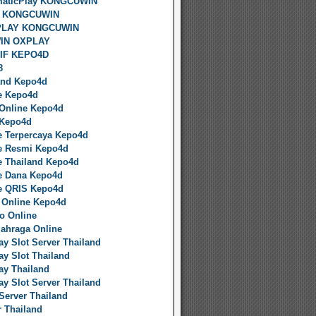
maticPlay KONGCUWIN
t KONGCUWIN
PLAY KONGCUWIN
IN OXPLAY
IF KEPO4D
8
and Kepo4d
e Kepo4d
 Online Kepo4d
 Kepo4d
e Terpercaya Kepo4d
ne Resmi Kepo4d
e Thailand Kepo4d
ne Dana Kepo4d
ne QRIS Kepo4d
t Online Kepo4d
o Online
ahraga Online
y Slot Server Thailand
y Slot Thailand
ay Thailand
y Slot Server Thailand
Server Thailand
r Thailand