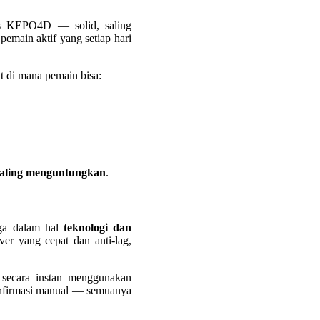
as KEPO4D — solid, saling
pemain aktif yang setiap hari
 di mana pemain bisa:
saling menguntungkan
.
ga dalam hal
teknologi dan
ver yang cepat dan anti-lag,
 secara instan menggunakan
konfirmasi manual — semuanya