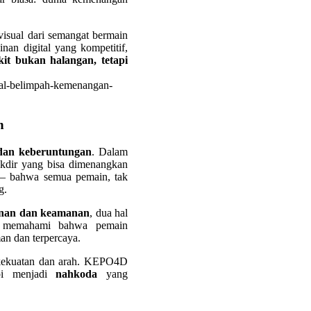
 visual dari semangat bermain
an digital yang kompetitif,
kit bukan halangan, tetapi
n
dan keberuntungan
. Dalam
takdir yang bisa dimenangkan
 — bahwa semua pemain, tak
g.
nan dan keamanan
, dua hal
D memahami bahwa pemain
n dan terpercaya.
 kekuatan dan arah. KEPO4D
pi menjadi
nahkoda
yang