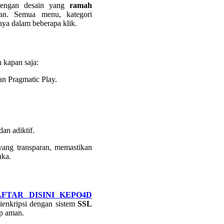
dengan desain yang
ramah
an. Semua menu, kategori
ya dalam beberapa klik.
 kapan saja:
an Pragmatic Play.
an adiktif.
ang transparan, memastikan
uka.
FTAR DISINI KEPO4D
ienkripsi dengan sistem
SSL
ap aman.