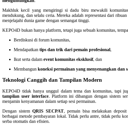
menguntungkan
.
Makhluk kecil yang mengiringi si dadu biru mewakili komunit
mendukung, dan selalu ceria. Mereka adalah representasi dari ribuan 
menjelajahi dunia game dengan semangat tinggi.
KEPO4D bukan hanya platform, tetapi juga sebuah komunitas, tempat
Berdiskusi di forum komunitas,
Mendapatkan
tips dan trik dari pemain profesional
,
Ikut serta dalam
event komunitas eksklusif
, dan
Membangun
koneksi permainan yang menyenangkan dan 
Teknologi Canggih dan Tampilan Modern
KEPO4D tidak hanya unggul dalam tema dan komunitas, tapi ju
tampilan user interface
. Platform ini dibangun dengan sistem ser
menjamin kenyamanan dalam setiap sesi permainan.
Dengan sistem
QRIS SECPAT
, pemain bisa melakukan deposit
berbagai metode pembayaran lokal. Tidak perlu antre, tidak perlu 
serba otomatis dan efisien.