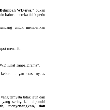
 Belimpah WD-nya,”
bukan
ain bahwa mereka tidak perlu
ancang untuk memberikan
kpot menarik.
 “WD Kilat Tanpa Drama”.
eberuntungan terasa nyata,
D
yang ternyata tidak jauh dari
yang sering kali dipenuhi
rah, menyenangkan, dan