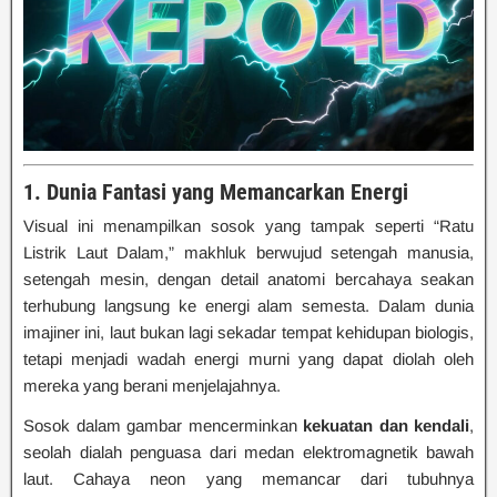
1. Dunia Fantasi yang Memancarkan Energi
Visual ini menampilkan sosok yang tampak seperti “Ratu
Listrik Laut Dalam,” makhluk berwujud setengah manusia,
setengah mesin, dengan detail anatomi bercahaya seakan
terhubung langsung ke energi alam semesta. Dalam dunia
imajiner ini, laut bukan lagi sekadar tempat kehidupan biologis,
tetapi menjadi wadah energi murni yang dapat diolah oleh
mereka yang berani menjelajahnya.
Sosok dalam gambar mencerminkan
kekuatan dan kendali
,
seolah dialah penguasa dari medan elektromagnetik bawah
laut. Cahaya neon yang memancar dari tubuhnya