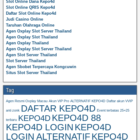
Slot Online Dana Kepo4d
Slot Online QRIS Kepo4d
Daftar Slot Online Kepo4d
Judi Casino Online
Taruhan Olahraga Online
Agen Oxplay Slot Server Thailand
Agen Oxplay Slot Thailand
Agen Oxplay Thailand
Agen Oxplay Slot Server Thailand
Agen Slot Server Thailand
Slot Server Thailand
Agen Sbobet Terpercaya Kongcuwin
Situs Slot Server Thailand
Tag
Agen Resmi Oxplay Macau
Akun VIP Pro
ALTERNATIF KEPO4D
Daftar akun VVIP
DAFTAR KEPO4D
anti zonk
Event terbatas 25+25
KEPO4D 88
KEPO4D
terbaru
KEPO4D LOGIN
KEPO4D
LOGIN ALTERNATIF
KEPO4D