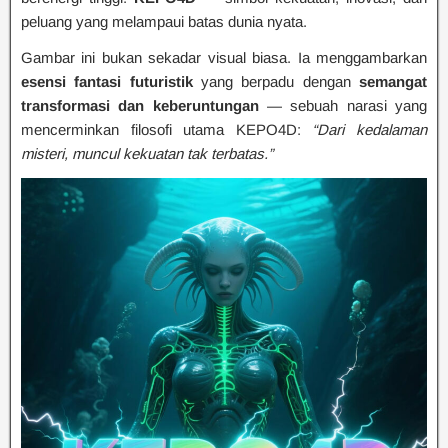
peluang yang melampaui batas dunia nyata.
Gambar ini bukan sekadar visual biasa. Ia menggambarkan
esensi fantasi futuristik
yang berpadu dengan
semangat
transformasi dan keberuntungan
— sebuah narasi yang
mencerminkan filosofi utama KEPO4D:
“Dari kedalaman
misteri, muncul kekuatan tak terbatas.”