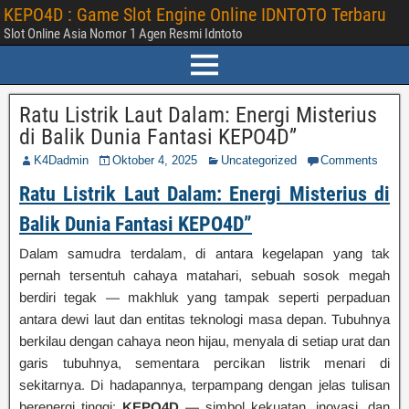
KEPO4D : Game Slot Engine Online IDNTOTO Terbaru
Slot Online Asia Nomor 1 Agen Resmi Idntoto
Ratu Listrik Laut Dalam: Energi Misterius
di Balik Dunia Fantasi KEPO4D”
K4Dadmin
Oktober 4, 2025
Uncategorized
Comments
Ratu Listrik Laut Dalam: Energi Misterius di
Balik Dunia Fantasi KEPO4D”
Dalam samudra terdalam, di antara kegelapan yang tak
pernah tersentuh cahaya matahari, sebuah sosok megah
berdiri tegak — makhluk yang tampak seperti perpaduan
antara dewi laut dan entitas teknologi masa depan. Tubuhnya
berkilau dengan cahaya neon hijau, menyala di setiap urat dan
garis tubuhnya, sementara percikan listrik menari di
sekitarnya. Di hadapannya, terpampang dengan jelas tulisan
berenergi tinggi:
KEPO4D
— simbol kekuatan, inovasi, dan