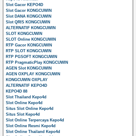
Slot Gacor KEPO4D
Slot Gacor KONGCUWIN
Slot DANA KONGCUWIN
Slot QRIS KONGCUWIN
ALTERNATIF KONGCUWIN
SLOT KONGCUWIN
SLOT Online KONGCUWIN
RTP Gacor KONGCUWIN
RTP SLOT KONGCUWIN
RTP PGSOFT KONGCUWIN
RTP PragmaticPlay KONGCUWIN
AGEN Slot KONGCUWIN
AGEN OXPLAY KONGCUWIN
KONGCUWIN OXPLAY
ALTERNATIF KEPO4D
KEPO4D 88
Slot Thailand Kepo4d
Slot Online Kepo4d
Situs Slot Online Kepo4d
Situs Slot Kepo4d
Slot Online Terpercaya Kepo4d
Slot Online Resmi Kepo4d
Slot Online Thailand Kepo4d