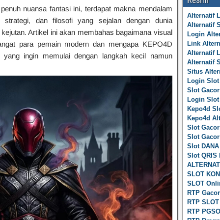
 penuh nuansa fantasi ini, terdapat makna mendalam
Alternatif
strategi, dan filosofi yang sejalan dengan dunia
Alternatif
kejutan. Artikel ini akan membahas bagaimana visual
Login Alte
mangat para pemain modern dan mengapa KEPO4D
Link Alter
Alternatif
a yang ingin memulai dengan langkah kecil namun
Alternatif
Situs Alte
Login Slo
Slot Gaco
Login Slo
Kepo4d Sl
Kepo4d Alt
Slot Gaco
Slot Gac
Slot DAN
Slot QRI
ALTERNAT
SLOT KO
SLOT Onl
RTP Gaco
RTP SLOT
RTP PGS