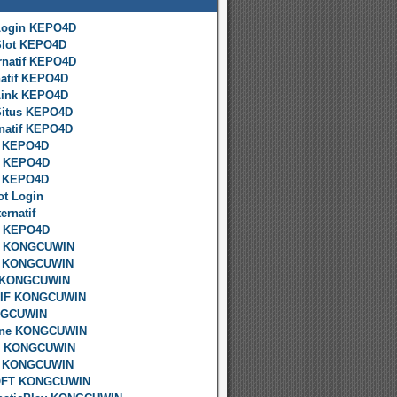
 Login KEPO4D
 Slot KEPO4D
rnatif KEPO4D
natif KEPO4D
 Link KEPO4D
 Situs KEPO4D
rnatif KEPO4D
t KEPO4D
r KEPO4D
t KEPO4D
ot Login
ernatif
r KEPO4D
or KONGCUWIN
A KONGCUWIN
S KONGCUWIN
IF KONGCUWIN
NGCUWIN
ine KONGCUWIN
r KONGCUWIN
 KONGCUWIN
OFT KONGCUWIN