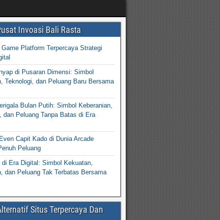
sat Invoasi Bali Rasta
Game Platform Terpercaya Strategi
ital
nyap di Pusaran Dimensi: Simbol
, Teknologi, dan Peluang Baru Bersama
rigala Bulan Putih: Simbol Keberanian,
 dan Peluang Tanpa Batas di Era
ven Capit Kado di Dunia Arcade
 Penuh Peluang
 di Era Digital: Simbol Kekuatan,
n, dan Peluang Tak Terbatas Bersama
lternatif Situs Terpercaya Dan