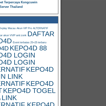
et Terpercaya Kongcuwin
 Server Thailand
Oxplay Macau
Akun VIP Pro
ALTERNATIF
DAFTAR
tar akun VVIP anti zonk
O4D
Event terbatas 25+25 terbaru
KEPO4D 88
O4D
O4D LOGIN
O4D LOGIN
ERNATIF
KEPO4D
N LINK
ERNATIF
KEPO4D
T
KEPO4D TOGEL
LINK
N
ERNATIF KEPO4D