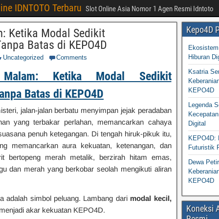
line IDNTOTO Terbaru
Slot Online Asia Nomor 1 Agen Resmi Idntoto
Kepo4D Pu
: Ketika Modal Sedikit
Tanpa Batas di KEPO4D
Ekosistem 
Hiburan Dig
Uncategorized
Comments
Ksatria Se
Malam: Ketika Modal Sedikit
Keberanian
KEPO4D
anpa Batas di KEPO4D
Legenda Se
isteri, jalan-jalan berbatu menyimpan jejak peradaban
Kecepatan,
nan yang terbakar perlahan, memancarkan cahaya
Digital
uasana penuh ketegangan. Di tengah hiruk-pikuk itu,
KEPO4D: E
yang memancarkan aura kekuatan, ketenangan, dan
Futuristik
rit bertopeng merah metalik, berzirah hitam emas,
Dewa Petir
gu dan merah yang berkobar seolah mengikuti aliran
Keberania
KEPO4D
Ia adalah simbol peluang. Lambang dari
modal kecil,
Koneksi A
 menjadi akar kekuatan KEPO4D.
Resmi