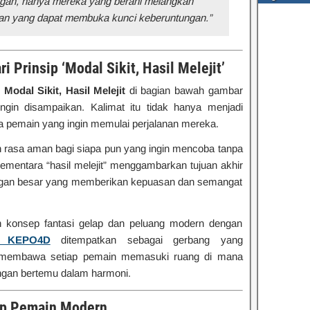
angan, hanya mereka yang berani melangkah
gan yang dapat membuka kunci keberuntungan.”
i Prinsip ‘Modal Sikit, Hasil Melejit’
odal Sikit, Hasil Melejit
di bagian bawah gambar
in disampaikan. Kalimat itu tidak hanya menjadi
ara pemain yang ingin memulai perjalanan mereka.
 rasa aman bagi siapa pun yang ingin mencoba tanpa
mentara “hasil melejit” menggambarkan tujuan akhir
ngan besar yang memberikan kepuasan dan semangat
 konsep fantasi gelap dan peluang modern dengan
 KEPO4D
ditempatkan sebagai gerbang yang
 membawa setiap pemain memasuki ruang di mana
ungan bertemu dalam harmoni.
up Pemain Modern