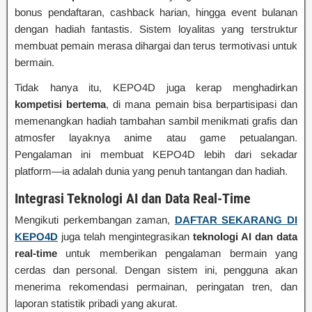
bonus pendaftaran, cashback harian, hingga event bulanan
dengan hadiah fantastis. Sistem loyalitas yang terstruktur
membuat pemain merasa dihargai dan terus termotivasi untuk
bermain.
Tidak hanya itu, KEPO4D juga kerap menghadirkan
kompetisi bertema
, di mana pemain bisa berpartisipasi dan
memenangkan hadiah tambahan sambil menikmati grafis dan
atmosfer layaknya anime atau game petualangan.
Pengalaman ini membuat KEPO4D lebih dari sekadar
platform—ia adalah dunia yang penuh tantangan dan hadiah.
Integrasi Teknologi AI dan Data Real-Time
Mengikuti perkembangan zaman,
DAFTAR SEKARANG DI
KEPO4D
juga telah mengintegrasikan
teknologi AI dan data
real-time
untuk memberikan pengalaman bermain yang
cerdas dan personal. Dengan sistem ini, pengguna akan
menerima rekomendasi permainan, peringatan tren, dan
laporan statistik pribadi yang akurat.