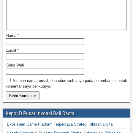
Nama
*
Email
*
Situs Web
Simpan nama, email, dan situs web saya pada peramban ini untuk
komentar saya berikutnya.
Kepo4D Pusat Invoasi Bali Rasta
Ekosistem Game Platform Terpercaya Strategi Hiburan Digital