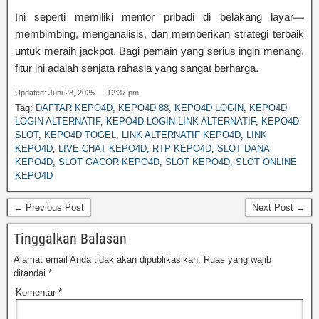
Ini seperti memiliki mentor pribadi di belakang layar—
membimbing, menganalisis, dan memberikan strategi terbaik
untuk meraih jackpot. Bagi pemain yang serius ingin menang,
fitur ini adalah senjata rahasia yang sangat berharga.
Updated: Juni 28, 2025 — 12:37 pm
Tag:
DAFTAR KEPO4D
,
KEPO4D 88
,
KEPO4D LOGIN
,
KEPO4D
LOGIN ALTERNATIF
,
KEPO4D LOGIN LINK ALTERNATIF
,
KEPO4D
SLOT
,
KEPO4D TOGEL
,
LINK ALTERNATIF KEPO4D
,
LINK
KEPO4D
,
LIVE CHAT KEPO4D
,
RTP KEPO4D
,
SLOT DANA
KEPO4D
,
SLOT GACOR KEPO4D
,
SLOT KEPO4D
,
SLOT ONLINE
KEPO4D
← Previous Post
Next Post →
Tinggalkan Balasan
Alamat email Anda tidak akan dipublikasikan.
Ruas yang wajib
ditandai
*
Komentar
*