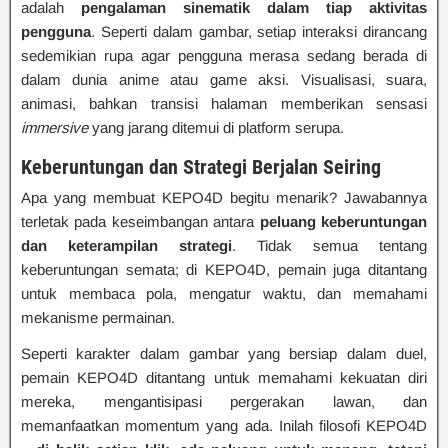
adalah
pengalaman sinematik dalam tiap aktivitas
pengguna
. Seperti dalam gambar, setiap interaksi dirancang
sedemikian rupa agar pengguna merasa sedang berada di
dalam dunia anime atau game aksi. Visualisasi, suara,
animasi, bahkan transisi halaman memberikan sensasi
immersive
yang jarang ditemui di platform serupa.
Keberuntungan dan Strategi Berjalan Seiring
Apa yang membuat KEPO4D begitu menarik? Jawabannya
terletak pada keseimbangan antara
peluang keberuntungan
dan keterampilan strategi
. Tidak semua tentang
keberuntungan semata; di KEPO4D, pemain juga ditantang
untuk membaca pola, mengatur waktu, dan memahami
mekanisme permainan.
Seperti karakter dalam gambar yang bersiap dalam duel,
pemain KEPO4D ditantang untuk memahami kekuatan diri
mereka, mengantisipasi pergerakan lawan, dan
memanfaatkan momentum yang ada. Inilah filosofi KEPO4D