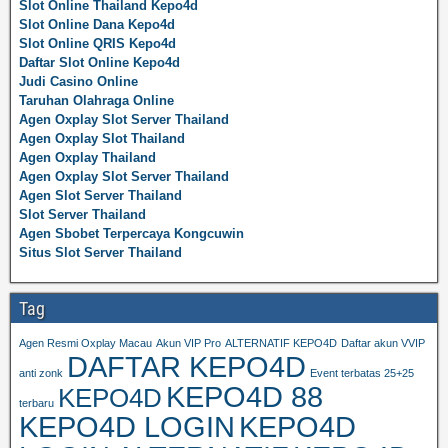
Slot Online Thailand Kepo4d
Slot Online Dana Kepo4d
Slot Online QRIS Kepo4d
Daftar Slot Online Kepo4d
Judi Casino Online
Taruhan Olahraga Online
Agen Oxplay Slot Server Thailand
Agen Oxplay Slot Thailand
Agen Oxplay Thailand
Agen Oxplay Slot Server Thailand
Agen Slot Server Thailand
Slot Server Thailand
Agen Sbobet Terpercaya Kongcuwin
Situs Slot Server Thailand
Tag
Agen Resmi Oxplay Macau
Akun VIP Pro
ALTERNATIF KEPO4D
Daftar akun VVIP
DAFTAR KEPO4D
anti zonk
Event terbatas 25+25
KEPO4D 88
KEPO4D
terbaru
KEPO4D LOGIN
KEPO4D