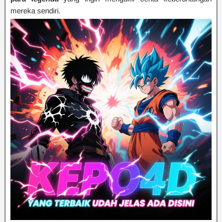
mereka sendiri.