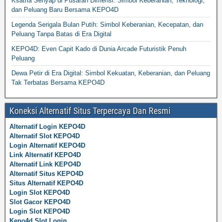
Ksatria Senyap di Pusaran Dimensi: Simbol Keberanian, Teknologi,
dan Peluang Baru Bersama KEPO4D
Legenda Serigala Bulan Putih: Simbol Keberanian, Kecepatan, dan
Peluang Tanpa Batas di Era Digital
KEPO4D: Even Capit Kado di Dunia Arcade Futuristik Penuh
Peluang
Dewa Petir di Era Digital: Simbol Kekuatan, Keberanian, dan Peluang
Tak Terbatas Bersama KEPO4D
Koneksi Alternatif Situs Terpercaya Dan Resmi
Alternatif Login KEPO4D
Alternatif Slot KEPO4D
Login Alternatif KEPO4D
Link Alternatif KEPO4D
Alternatif Link KEPO4D
Alternatif Situs KEPO4D
Situs Alternatif KEPO4D
Login Slot KEPO4D
Slot Gacor KEPO4D
Login Slot KEPO4D
Kepo4d Slot Login