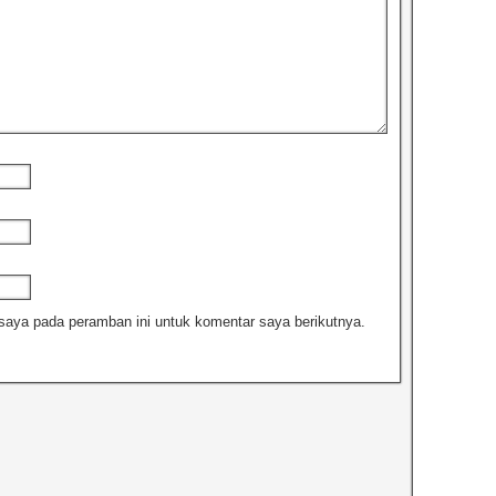
saya pada peramban ini untuk komentar saya berikutnya.