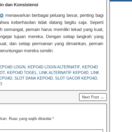
in dan Konsistensi
4D
menawarkan berbagai peluang besar, penting bagi
hwa keberhasilan tidak datang begitu saja. Seperti
 semangat, pemain harus memiliki tekad yang kuat,
mengejar tujuan mereka. Dengan setiap langkah yang
ibuat, dan setiap permainan yang dimainkan, pemain
beruntungan mereka sendiri.
EPO4D LOGIN
,
KEPO4D LOGIN ALTERNATIF
,
KEPO4D
OT
,
KEPO4D TOGEL
,
LINK ALTERNATIF KEPO4D
,
LINK
EPO4D
,
SLOT DANA KEPO4D
,
SLOT GACOR KEPO4D
,
D
Next Post →
ikan.
Ruas yang wajib ditandai
*