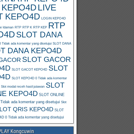
K KEPO4D
LIVE
T KEPO4D
LOGIN KEPO4D
RTP
e Idaman
RTP
RTP K
RTP KEP
O4D
SLOT DANA
Tidak ada komentar yang disetujui
SLOT DANA
T DANA KEPO4D
SLOT GACOR
 GACOR
O4D
SLOT
SLOT GACOT KEPO4D
O4D
SLOT KEPO4D 0 Tidak ada komentar
SLOT
Slot modal receh hasil jutawan
NE KEPO4D
SLOT ONLINE
idak ada komentar yang disetujui
Slot
LOT QRIS KEPO4D
SLOT
 0 Tidak ada komentar yang disetujui
PLAY Kongcuwin