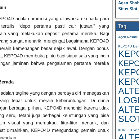
Agen Sbob
ain
Situs Slot
 KEPO4D adalah promosi yang ditawarkan kepada para
Tag
ertulis “depo pertama pasti cair jutaan,” yang
main yang melakukan deposit pertama mereka. Bagi
Agen Resmi 
n yang sangat menarik, mengingat bagaimana KEPO4D
KEPO4D
Daf
meraih kemenangan besar sejak awal. Dengan bonus
KEP
ma, KEPO4D membuka pintu bagi siapa saja yang ingin
KEP
engan jaminan bahwa pengalaman pertama mereka
KEP
KEP
Berada
ALT
 adalah tagline yang dengan percaya diri menegaskan
LOGI
ng tepat untuk meraih keberuntungan. Di dunia
ALT
ngan berbagai pilihan, KEPO4D menonjol karena tidak
 seru, tetapi juga berbagai keuntungan yang bisa
SLO
in visual yang memukau, fitur-fitur menarik, dan
dapat dimainkan, KEPO4D mengundang pemain untuk
KONGCUWI
ALT
tawarkan.