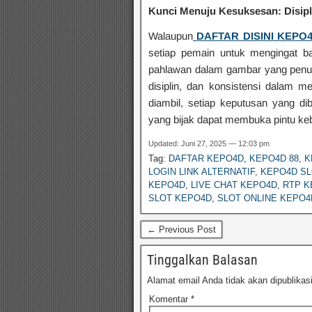
Kunci Menuju Kesuksesan: Disipl
Walaupun
DAFTAR DISINI KEPO
setiap pemain untuk mengingat ba
pahlawan dalam gambar yang penuh
disiplin, dan konsistensi dalam 
diambil, setiap keputusan yang d
yang bijak dapat membuka pintu ke
Updated: Juni 27, 2025 — 12:03 pm
Tag:
DAFTAR KEPO4D
,
KEPO4D 88
,
K
LOGIN LINK ALTERNATIF
,
KEPO4D SL
KEPO4D
,
LIVE CHAT KEPO4D
,
RTP K
SLOT KEPO4D
,
SLOT ONLINE KEPO4
← Previous Post
Tinggalkan Balasan
Alamat email Anda tidak akan dipublikas
Komentar
*