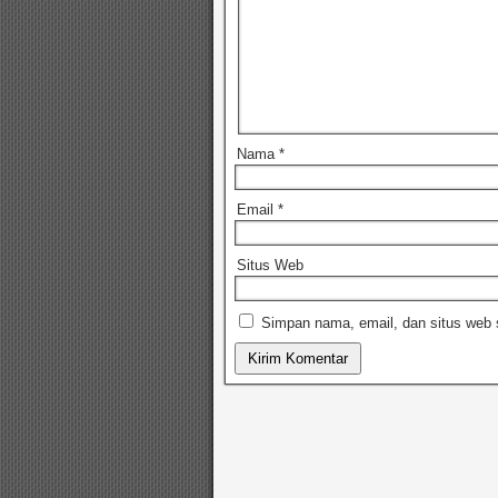
Nama
*
Email
*
Situs Web
Simpan nama, email, dan situs web 