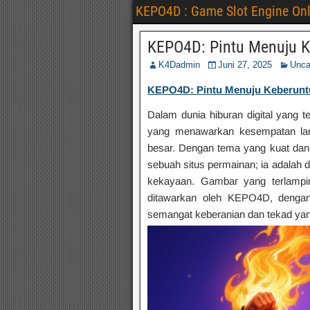
KEPO4D : Game Slot Engine On
KEPO4D: Pintu Menuju K
K4Dadmin
Juni 27, 2025
Unca
KEPO4D: Pintu Menuju Keberuntu
Dalam dunia hiburan digital yang
yang menawarkan kesempatan la
besar. Dengan tema yang kuat dan
sebuah situs permainan; ia adalah 
kekayaan. Gambar yang terlamp
ditawarkan oleh KEPO4D, dengan
semangat keberanian dan tekad yan