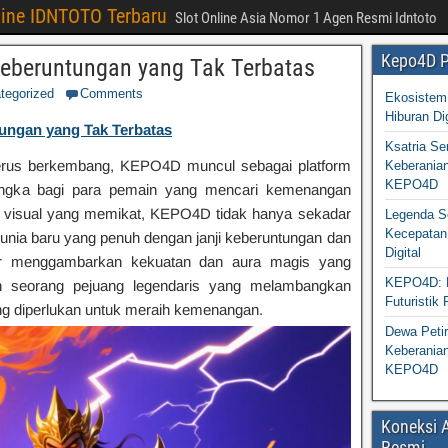
line IDNTOTO Terbaru
Slot Online Asia Nomor 1 Agen Resmi Idntoto
Kepo4D Pu
eberuntungan yang Tak Terbatas
tegorized
Comments
Ekosistem 
Hiburan Dig
ngan yang Tak Terbatas
Ksatria Se
 terus berkembang, KEPO4D muncul sebagai platform
Keberanian
KEPO4D
ngka bagi para pemain yang mencari kemenangan
 visual yang memikat, KEPO4D tidak hanya sekadar
Legenda Se
Kecepatan,
dunia baru yang penuh dengan janji keberuntungan dan
Digital
ir menggambarkan kekuatan dan aura magis yang
KEPO4D: E
 seorang pejuang legendaris yang melambangkan
Futuristik
g diperlukan untuk meraih kemenangan.
Dewa Petir
Keberania
KEPO4D
Koneksi A
Resmi