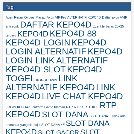
Tag
Agen Resmi Oxplay Macau
Akun VIP Pro
ALTERNATIF KEPO4D
Daftar akun VVIP
DAFTAR KEPO4D
anti zonk
Event terbatas 25+25
KEPO4D 88
KEPO4D
terbaru
KEPO4D LOGIN
KEPO4D
LOGIN ALTERNATIF
KEPO4D
LOGIN LINK ALTERNATIF
KEPO4D SLOT
KEPO4D
TOGEL
LINK
KONGCUWIN
ALTERNATIF KEPO4D
LINK
KEPO4D
LIVE CHAT KEPO4D
RTP
LOGIN KEPO4D
Platform Game Idaman
RTP
RTP K
RTP KEP
KEPO4D
SLOT DANA
SLOT DANA 0 Tidak ada
SLOT DANA
komentar yang disetujui
SLOT DANA KE
KEPO4D
SLOT
SLOT GACOR