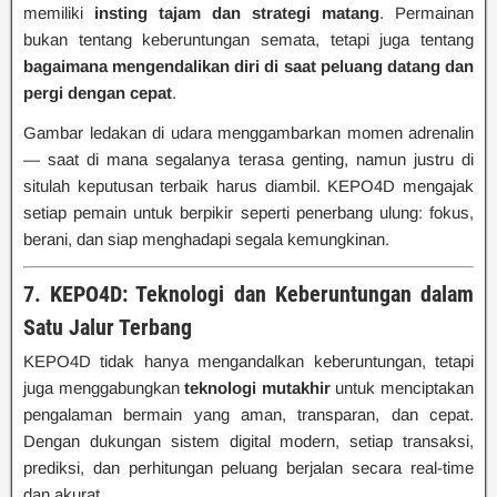
memiliki
insting tajam dan strategi matang
. Permainan
bukan tentang keberuntungan semata, tetapi juga tentang
bagaimana mengendalikan diri di saat peluang datang dan
pergi dengan cepat
.
Gambar ledakan di udara menggambarkan momen adrenalin
— saat di mana segalanya terasa genting, namun justru di
situlah keputusan terbaik harus diambil. KEPO4D mengajak
setiap pemain untuk berpikir seperti penerbang ulung: fokus,
berani, dan siap menghadapi segala kemungkinan.
7. KEPO4D: Teknologi dan Keberuntungan dalam
Satu Jalur Terbang
KEPO4D tidak hanya mengandalkan keberuntungan, tetapi
juga menggabungkan
teknologi mutakhir
untuk menciptakan
pengalaman bermain yang aman, transparan, dan cepat.
Dengan dukungan sistem digital modern, setiap transaksi,
prediksi, dan perhitungan peluang berjalan secara real-time
dan akurat.