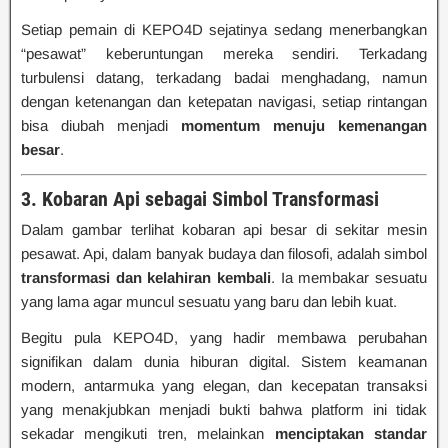
Setiap pemain di KEPO4D sejatinya sedang menerbangkan
“pesawat” keberuntungan mereka sendiri. Terkadang
turbulensi datang, terkadang badai menghadang, namun
dengan ketenangan dan ketepatan navigasi, setiap rintangan
bisa diubah menjadi
momentum menuju kemenangan
besar
.
3. Kobaran Api sebagai Simbol Transformasi
Dalam gambar terlihat kobaran api besar di sekitar mesin
pesawat. Api, dalam banyak budaya dan filosofi, adalah simbol
transformasi dan kelahiran kembali
. Ia membakar sesuatu
yang lama agar muncul sesuatu yang baru dan lebih kuat.
Begitu pula KEPO4D, yang hadir membawa perubahan
signifikan dalam dunia hiburan digital. Sistem keamanan
modern, antarmuka yang elegan, dan kecepatan transaksi
yang menakjubkan menjadi bukti bahwa platform ini tidak
sekadar mengikuti tren, melainkan
menciptakan standar