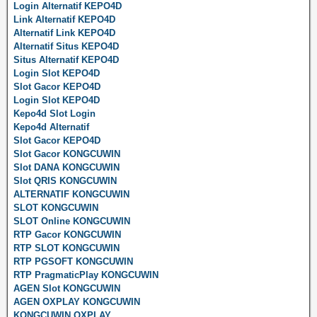
Login Alternatif KEPO4D
Link Alternatif KEPO4D
Alternatif Link KEPO4D
Alternatif Situs KEPO4D
Situs Alternatif KEPO4D
Login Slot KEPO4D
Slot Gacor KEPO4D
Login Slot KEPO4D
Kepo4d Slot Login
Kepo4d Alternatif
Slot Gacor KEPO4D
Slot Gacor KONGCUWIN
Slot DANA KONGCUWIN
Slot QRIS KONGCUWIN
ALTERNATIF KONGCUWIN
SLOT KONGCUWIN
SLOT Online KONGCUWIN
RTP Gacor KONGCUWIN
RTP SLOT KONGCUWIN
RTP PGSOFT KONGCUWIN
RTP PragmaticPlay KONGCUWIN
AGEN Slot KONGCUWIN
AGEN OXPLAY KONGCUWIN
KONGCUWIN OXPLAY