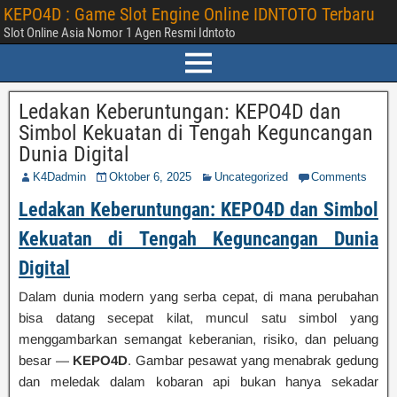
KEPO4D : Game Slot Engine Online IDNTOTO Terbaru
Slot Online Asia Nomor 1 Agen Resmi Idntoto
Ledakan Keberuntungan: KEPO4D dan
Simbol Kekuatan di Tengah Keguncangan
Dunia Digital
K4Dadmin
Oktober 6, 2025
Uncategorized
Comments
Ledakan Keberuntungan: KEPO4D dan Simbol
Kekuatan di Tengah Keguncangan Dunia
Digital
Dalam dunia modern yang serba cepat, di mana perubahan
bisa datang secepat kilat, muncul satu simbol yang
menggambarkan semangat keberanian, risiko, dan peluang
besar —
KEPO4D
. Gambar pesawat yang menabrak gedung
dan meledak dalam kobaran api bukan hanya sekadar