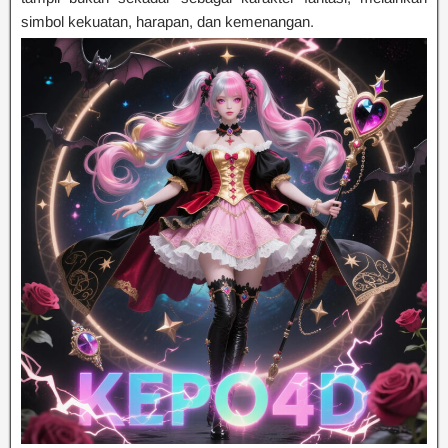
simbol kekuatan, harapan, dan kemenangan.