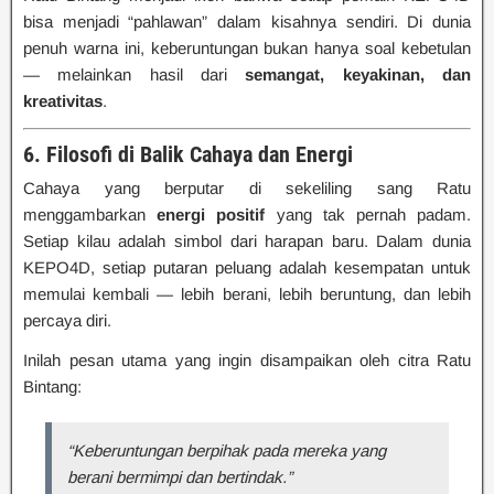
bisa menjadi “pahlawan” dalam kisahnya sendiri. Di dunia
penuh warna ini, keberuntungan bukan hanya soal kebetulan
— melainkan hasil dari
semangat, keyakinan, dan
kreativitas
.
6. Filosofi di Balik Cahaya dan Energi
Cahaya yang berputar di sekeliling sang Ratu
menggambarkan
energi positif
yang tak pernah padam.
Setiap kilau adalah simbol dari harapan baru. Dalam dunia
KEPO4D, setiap putaran peluang adalah kesempatan untuk
memulai kembali — lebih berani, lebih beruntung, dan lebih
percaya diri.
Inilah pesan utama yang ingin disampaikan oleh citra Ratu
Bintang:
“Keberuntungan berpihak pada mereka yang
berani bermimpi dan bertindak.”