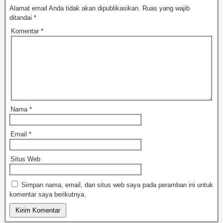
Alamat email Anda tidak akan dipublikasikan.
Ruas yang wajib
ditandai
*
Komentar
*
Nama
*
Email
*
Situs Web
Simpan nama, email, dan situs web saya pada peramban ini untuk
komentar saya berikutnya.