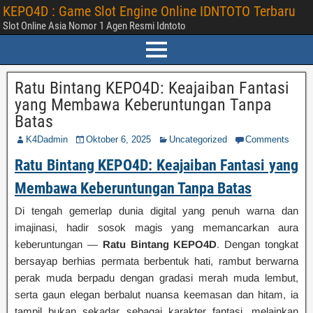
KEPO4D : Game Slot Engine Online IDNTOTO Terbaru
Slot Online Asia Nomor 1 Agen Resmi Idntoto
Ratu Bintang KEPO4D: Keajaiban Fantasi
yang Membawa Keberuntungan Tanpa
Batas
K4Dadmin
Oktober 6, 2025
Uncategorized
Comments
Ratu Bintang KEPO4D: Keajaiban Fantasi yang
Membawa Keberuntungan Tanpa Batas
Di tengah gemerlap dunia digital yang penuh warna dan
imajinasi, hadir sosok magis yang memancarkan aura
keberuntungan —
Ratu Bintang KEPO4D
. Dengan tongkat
bersayap berhias permata berbentuk hati, rambut berwarna
perak muda berpadu dengan gradasi merah muda lembut,
serta gaun elegan berbalut nuansa keemasan dan hitam, ia
tampil bukan sekadar sebagai karakter fantasi, melainkan