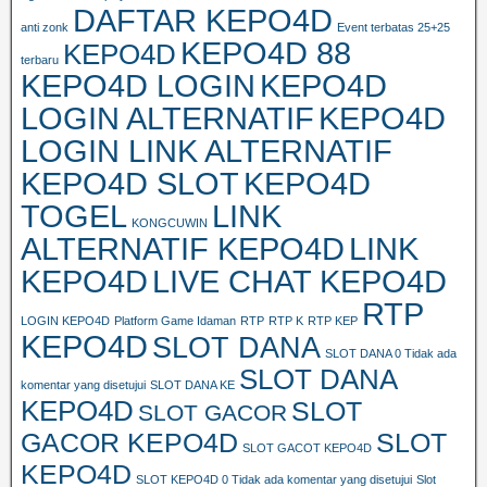
DAFTAR KEPO4D
anti zonk
Event terbatas 25+25
KEPO4D 88
KEPO4D
terbaru
KEPO4D LOGIN
KEPO4D
LOGIN ALTERNATIF
KEPO4D
LOGIN LINK ALTERNATIF
KEPO4D SLOT
KEPO4D
TOGEL
LINK
KONGCUWIN
ALTERNATIF KEPO4D
LINK
KEPO4D
LIVE CHAT KEPO4D
RTP
LOGIN KEPO4D
Platform Game Idaman
RTP
RTP K
RTP KEP
KEPO4D
SLOT DANA
SLOT DANA 0 Tidak ada
SLOT DANA
komentar yang disetujui
SLOT DANA KE
KEPO4D
SLOT
SLOT GACOR
GACOR KEPO4D
SLOT
SLOT GACOT KEPO4D
KEPO4D
SLOT KEPO4D 0 Tidak ada komentar yang disetujui
Slot