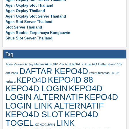
Agen Oxplay Slot Thailand
Agen Oxplay Thailand
Agen Oxplay Slot Server Thailand
Agen Slot Server Thailand
Slot Server Thailand
Agen Sbobet Terpercaya Kongcuwin
Situs Slot Server Thailand
Tag
Agen Resmi Oxplay Macau
Akun VIP Pro
ALTERNATIF KEPO4D
Daftar akun VVIP
DAFTAR KEPO4D
anti zonk
Event terbatas 25+25
KEPO4D 88
KEPO4D
terbaru
KEPO4D LOGIN
KEPO4D
LOGIN ALTERNATIF
KEPO4D
LOGIN LINK ALTERNATIF
KEPO4D SLOT
KEPO4D
TOGEL
LINK
KONGCUWIN