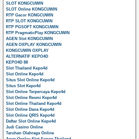
SLOT KONGCUWIN
SLOT Online KONGCUWIN
RTP Gacor KONGCUWIN
RTP SLOT KONGCUWIN
RTP PGSOFT KONGCUWIN
RTP PragmaticPlay KONGCUWIN
AGEN Slot KONGCUWIN
AGEN OXPLAY KONGCUWIN
KONGCUWIN OXPLAY
ALTERNATIF KEPO4D
KEPO4D 88
Slot Thailand Kepo4d
Slot Online Kepo4d
Situs Slot Online Kepo4d
Situs Slot Kepo4d
Slot Online Terpercaya Kepo4d
Slot Online Resmi Kepo4d
Slot Online Thailand Kepo4d
Slot Online Dana Kepo4d
Slot Online QRIS Kepo4d
Daftar Slot Online Kepo4d
Judi Casino Online
Taruhan Olahraga Online
Agen Oxplay Slot Server Thailand