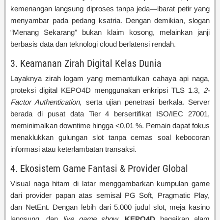
kemenangan langsung diproses tanpa jeda—ibarat petir yang
menyambar pada pedang ksatria. Dengan demikian, slogan
“Menang Sekarang” bukan klaim kosong, melainkan janji
berbasis data dan teknologi cloud berlatensi rendah.
3. Keamanan Zirah Digital Kelas Dunia
Layaknya zirah logam yang memantulkan cahaya api naga,
proteksi digital KEPO4D menggunakan enkripsi TLS 1.3,
2-
Factor Authentication
, serta ujian penetrasi berkala. Server
berada di pusat data Tier 4 bersertifikat ISO/IEC 27001,
meminimalkan downtime hingga <0,01 %. Pemain dapat fokus
menaklukkan gulungan slot tanpa cemas soal kebocoran
informasi atau keterlambatan transaksi.
4. Ekosistem Game Fantasi & Provider Global
Visual naga hitam di latar menggambarkan kumpulan game
dari provider papan atas semisal PG Soft, Pragmatic Play,
dan NetEnt. Dengan lebih dari 5.000 judul slot, meja kasino
langsung, dan
live game show
,
KEPO4D
bagaikan alam