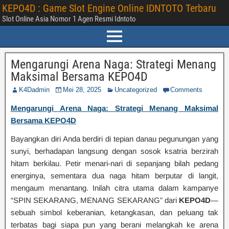
KEPO4D : Game Slot Engine Online IDNTOTO Terbaru
Slot Online Asia Nomor 1 Agen Resmi Idntoto
Mengarungi Arena Naga: Strategi Menang
Maksimal Bersama KEPO4D
K4Dadmin
Mei 28, 2025
Uncategorized
Comments
Mengarungi Arena Naga: Strategi Menang Maksimal
Bersama KEPO4D
Bayangkan diri Anda berdiri di tepian danau pegunungan yang
sunyi, berhadapan langsung dengan sosok ksatria berzirah
hitam berkilau. Petir menari-nari di sepanjang bilah pedang
energinya, sementara dua naga hitam berputar di langit,
mengaum menantang. Inilah citra utama dalam kampanye
“SPIN SEKARANG, MENANG SEKARANG” dari
KEPO4D
—
sebuah simbol keberanian, ketangkasan, dan peluang tak
terbatas bagi siapa pun yang berani melangkah ke arena