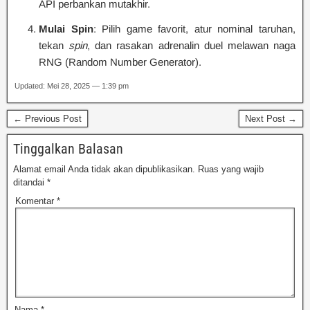
API perbankan mutakhir.
Mulai Spin
: Pilih game favorit, atur nominal taruhan,
tekan
spin
, dan rasakan adrenalin duel melawan naga
RNG (Random Number Generator).
Updated: Mei 28, 2025 — 1:39 pm
← Previous Post
Next Post →
Tinggalkan Balasan
Alamat email Anda tidak akan dipublikasikan.
Ruas yang wajib
ditandai
*
Komentar
*
Nama
*