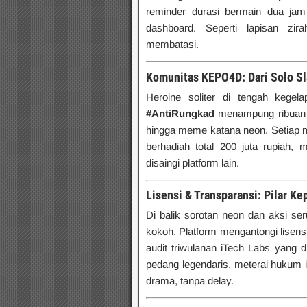
reminder durasi bermain dua jam s
dashboard. Seperti lapisan zir
membatasi.
Komunitas KEPO4D: Dari Solo Sl
Heroine soliter di tengah kegel
#AntiRungkad
menampung ribuan p
hingga meme katana neon. Setiap min
berhadiah total 200 juta rupiah,
disaingi platform lain.
Lisensi & Transparansi: Pilar K
Di balik sorotan neon dan aksi se
kokoh. Platform mengantongi lisens
audit triwulanan iTech Labs yang d
pedang legendaris, meterai hukum
drama, tanpa delay.