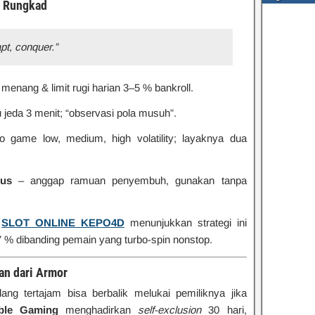
s Rungkad
apt, conquer.”
 menang & limit rugi harian 3–5 % bankroll.
u jeda 3 menit; “observasi pola musuh”.
io game low, medium, high volatility; layaknya dua
us
– anggap ramuan penyembuh, gunakan tanpa
x
SLOT ONLINE KEPO4D
menunjukkan strategi ini
7 % dibanding pemain yang turbo-spin nonstop.
an dari Armor
 tertajam bisa berbalik melukai pemiliknya jika
ble Gaming
menghadirkan
self-exclusion
30 hari,