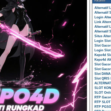
Alternatif
Alternatif
Login Alte
Link Alter
Alternatif
Alternatif
Situs Alte
Login Slo
Slot Gaco
Login Slo
Kepo4d Sl
Kepo4d Alt
Slot Gaco
Slot Gac
Slot DAN
Slot QRI
ALTERNAT
SLOT KO
SLOT Onl
RTP Gaco
RTP SLOT
RTP PGS