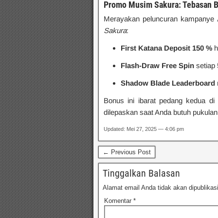
Promo Musim Sakura: Tebasan 
Merayakan peluncuran kampanye
Sakura
:
First Katana Deposit 150 %
h
Flash-Draw Free Spin
setiap 
Shadow Blade Leaderboard
Bonus ini ibarat pedang kedua d
dilepaskan saat Anda butuh pukula
Updated: Mei 27, 2025 — 4:06 pm
← Previous Post
Tinggalkan Balasan
Alamat email Anda tidak akan dipublikas
Komentar
*